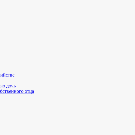
бийстве
юю дочь
бственного отца