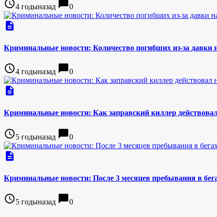
access_time
chat_bubble
4 годыназад
0
description
Криминальные новости: Количество погибших из-за давки на
access_time
chat_bubble
4 годыназад
0
description
Криминальные новости: Как заправский киллер действовал
access_time
chat_bubble
5 годыназад
0
description
Криминальные новости: После 3 месяцев пребывания в бега
access_time
chat_bubble
5 годыназад
0