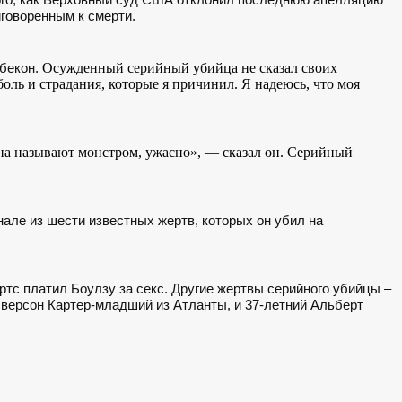
говоренным к смерти.
Осужденный серийный убийца не сказал своих
бекон.
боль и страдания, которые я причинил. Я надеюсь, что моя
сына называют монстром, ужасно», — сказал он. Серийный
нале из шести известных жертв, которых он убил на
ртс платил Боулзу за секс. Другие жертвы серийного убийцы –
лверсон Картер-младший из Атланты, и 37-летний Альберт