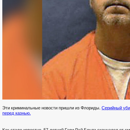
Эти криминальные новости пришли из Флориды.
Серийный убий
перед казнью.
Как стало известно, 57-летний Гэри Рэй Боулз скончался от 