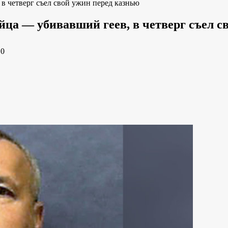
 четверг съел свой ужин перед казнью
а — убивавший геев, в четверг съел с
e
0