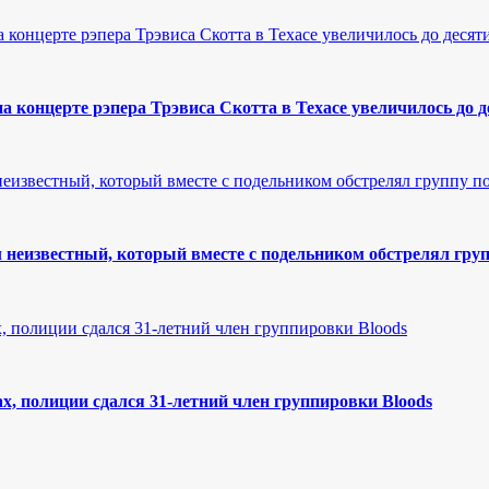
 концерте рэпера Трэвиса Скотта в Техасе увеличилось до д
 неизвестный, который вместе с подельником обстрелял гру
х, полиции сдался 31-летний член группировки Bloods