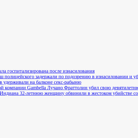
ла госпитализирована после изнасилования
ш полицейского задержали по подозрению в изнасиловании и у
в удерживали на балконе секс-рабыню
й компании Gambella Лучано Фраттолин убил свою девятилетн
Индиана 32-летнюю женщину обвинили в жестоком убийстве со