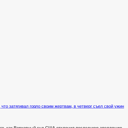
что затягивал горло своим жертвам, в четверг съел свой ужин
 того, как Верховный суд США отклонил последнюю апелляцию