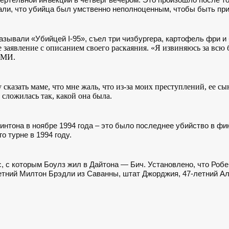
ли, что убийца был умственно неполноценным, чтобы быть при
азывали «Убийцей I-95», съел три чизбургера, картофель фри и 
 заявление с описанием своего раскаяния. «Я извиняюсь за всю 
СМИ.
 сказать маме, что мне жаль, что из-за моих преступлений, ее 
сложилась так, какой она была.
интона в ноябре 1994 года – это было последнее убийство в фи
о турне в 1994 году.
, с которым Боулз жил в Дайтона — Бич. Установлено, что Робе
летний Милтон Брэдли из Саванны, штат Джорджия, 47-летний А