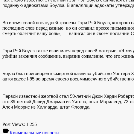
поданную адвокатами Боулза. В апелляции адвокаты утвержда
Во время своей последней трапезы Гэри Рэй Боулз, которого н
последних слов перед казнью, но он оставил прессе письменное
смерть облегчит вашу боль», — написал он в своем послании 
«Я хочу
Гэри Рэй Боулз также извинился перед своей матерью.
убийца закончил сообщение, выразив сожаление, что его жизнь 
Боулз был приговорен к смертной казни за убийство Уолтера Х
автотрассе I-95 во время своего восьмимесячного убийственног
Первой известной жертвой стал 59-летний Джон Харди Робертс
это 39-летний Дэвид Джарман из Уитона, штат Мэриленд, 72-
Алси Моррис из Хилларда, штат Флорида.
Post Views:
1 255
label
Криминальные новости