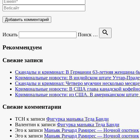
search
Искать
Поиск …
Рекоммендуем
Свежие записи
Скандалы и криминал: В Германии 63-летняя женщина бы
Криминальные новости: В индийском штате Уттар-Праде
Скандалы и криминал: Четверо мужчин несколько месяце
Криминальные новости: В США глава канадской кофейно
Криминальные новости: из США. В американском штате 
Свежие комментарии
TCH
к записи
Фигурка маньяка Теда Банди
Валентин
к записи
Фигурка маньяка Теда Банди
Эго
к записи
Маньяк Ричард Рамирес — Ночной охотник
Эго
к записи
Маньяк Ричард Рамирес — Ночной охотник