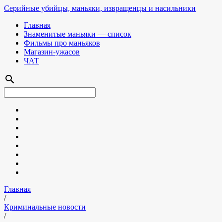
Серийные убийцы, маньяки, извращенцы и насильники
Главная
Знаменитые маньяки — список
Фильмы про маньяков
Магазин-ужасов
ЧАТ
search
Главная
/
Криминальные новости
/