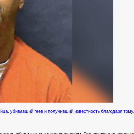
ца, убивавший геев и получивший известность благодаря тому, 
смертельной инъекции в четверг вечером. Это произошло после