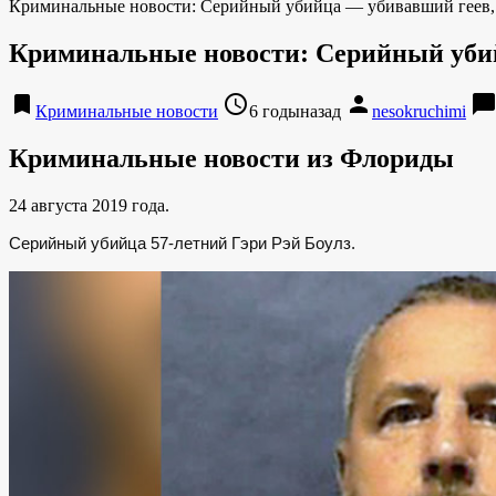
Криминальные новости: Серийный убийца — убивавший геев, в
Криминальные новости: Серийный убийц
bookmark
access_time
person
chat_bubbl
Криминальные новости
6 годыназад
nesokruchimi
Криминальные новости из Флориды
24 августа 2019 года.
Серийный убийца 57-летний Гэри Рэй Боулз.