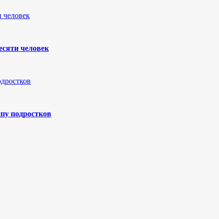
есяти человек
ппу подростков