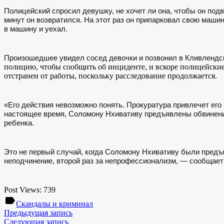
Полицейский спросил девушку, не хочет ли она, чтобы он под
минут он возвратился. На этот раз он припарковал свою маши
в машину и уехал.
Произошедшее увидел сосед девочки и позвонил в Кливлендск
полицию, чтобы сообщить об инциденте, и вскоре полицейские
отстранен от работы, поскольку расследование продолжается.
«Его действия невозможно понять. Прокуратура привлечет его 
настоящее время, Соломону Нхивативу предъявлены обвинения
ребенка.
Это не первый случай, когда Соломону Нхивативу были предъя
неподчинение, второй раз за непрофессионализм, — сообщае
Post Views:
739
label
Скандалы и криминал
Предыдущая запись
Следующая запись