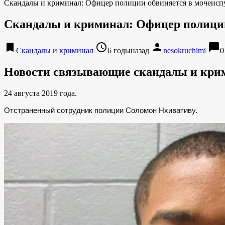
Скандалы и криминал: Офицер полиции обвиняется в мочеисп
Скандалы и криминал: Офицер полиции
bookmark
access_time
person
chat_bubble
Скандалы и криминал
6 годыназад
nesokruchimi
0
Новости связывающие скандалы и кри
24 августа 2019 года.
Отстраненный сотрудник полиции Соломон Нхивативу.