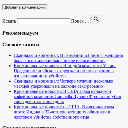
search
Искать
Поиск …
Рекоммендуем
Свежие записи
Скандалы и криминал: В Германии 63-летняя женщина
была госпитализирована после изнасилования
Криминальные новости: В индийском штате Уттар-
Прадеш полицейского задержали по подозрению в
изнасиловании и убийстве
Скандалы и криминал: Четверо мужчин несколько
месяцев удерживали на балконе секс-рабыню
Криминальные новости: В США глава канадской
кофейной компании Gambella Лучано Фраттолин убил
свою девятилетнюю дочь
Криминальные новости: из США. В американском
штате Индиана 32-летнюю женщину обвинили в
жестоком убийстве собственного отца