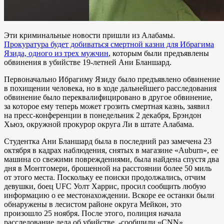
Эти криминальные новости пришли из Алабамы.
Прокуратура будет добиваться смертной казни для Ибрагима
Язида, одного из трех мужчин
, которым были предъявлены
обвинения в убийстве 19-летней Ани Бланшард.
Первоначально Ибрагиму Язиду было предъявлено обвинение
в похищении человека, но в ходе дальнейшего расследования
обвинение было переквалифицировано в другое обвинение,
за которое ему теперь может грозить смертная казнь, заявил
на пресс-конференции в понедельник 2 декабря, Брэндон
Хьюз, окружной прокурор округа Ли в штате Алабама.
Студентка Ани Бланшард была в последний раз замечена 23
октября в кадрах наблюдения, снятых в магазине «Auburn», ее
машина со свежими повреждениями, была найдена спустя два
дня в Монтгомери, брошенной на расстоянии более 50 миль
от этого места. Поскольку ее поиски продолжались, отчим
девушки, боец ​​UFC Уолт Харрис, просил сообщить любую
информацию о ее местонахождении. Вскоре ее останки были
обнаружены в лесистом районе округа Мейкон, это
произошло 25 ноября. После этого, полиция начала
расследование дела об убийстве, -сообщили «CNN».