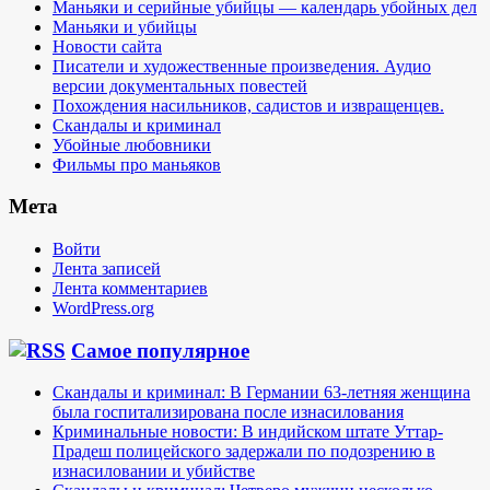
Маньяки и серийные убийцы — календарь убойных дел
Маньяки и убийцы
Новости сайта
Писатели и художественные произведения. Аудио
версии документальных повестей
Похождения насильников, садистов и извращенцев.
Скандалы и криминал
Убойные любовники
Фильмы про маньяков
Мета
Войти
Лента записей
Лента комментариев
WordPress.org
Самое популярное
Скандалы и криминал: В Германии 63-летняя женщина
была госпитализирована после изнасилования
Криминальные новости: В индийском штате Уттар-
Прадеш полицейского задержали по подозрению в
изнасиловании и убийстве