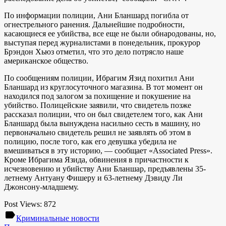
По информации полиции, Ани Бланшард погибла от
огнестрельного ранения. Дальнейшие подробности,
касающиеся ее убийства, все еще не были обнародованы, но,
выступая перед журналистами в понедельник, прокурор
Брэндон Хьюз отметил, что это дело потрясло наше
американское общество.
По сообщениям полиции, Ибрагим Язид похитил Ани
Бланшард из круглосуточного магазина. В тот момент он
находился под залогом за похищение и покушение на
убийство. Полицейские заявили, что свидетель позже
рассказал полиции, что он был свидетелем того, как Ани
Бланшард была вынуждена насильно сесть в машину, но
первоначально свидетель решил не заявлять об этом в
полицию, после того, как его девушка убедила не
вмешиваться в эту историю, — сообщает «Associated Press».
Кроме Ибрагима Язида, обвинения в причастности к
исчезновению и убийству Ани Бланшар, предъявлены 35-
летнему Антуану Фишеру и 63-летнему Дэвиду Ли
Джонсону-младшему.
Post Views:
872
label
Криминальные новости