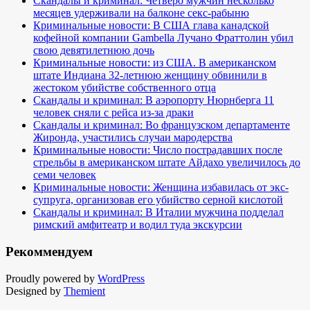
Скандалы и криминал: Четверо мужчин несколько
месяцев удерживали на балконе секс-рабыню
Криминальные новости: В США глава канадской
кофейной компании Gambella Лучано Фраттолин убил
свою девятилетнюю дочь
Криминальные новости: из США. В американском
штате Индиана 32-летнюю женщину обвинили в
жестоком убийстве собственного отца
Скандалы и криминал: В аэропорту Нюрнберга 11
человек сняли с рейса из-за драки
Скандалы и криминал: Во французском департаменте
Жиронда, участились случаи мародерства
Криминальные новости: Число пострадавших после
стрельбы в американском штате Айдахо увеличилось до
семи человек
Криминальные новости: Женщина избавилась от экс-
супруга, организовав его убийство серной кислотой
Скандалы и криминал: В Италии мужчина подделал
римский амфитеатр и водил туда экскурсии
Рекоммендуем
Proudly powered by
WordPress
Designed by
Themient