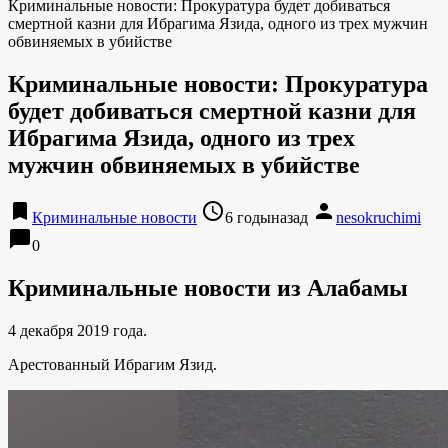
Криминальные новости: Прокуратура будет добиваться
смертной казни для Ибрагима Язида, одного из трех мужчин
обвиняемых в убийстве
Криминальные новости: Прокуратура
будет добиваться смертной казни для
Ибрагима Язида, одного из трех
мужчин обвиняемых в убийстве
bookmark
access_time
person
Криминальные новости
6 годыназад
nesokruchimi
chat_bubble
0
Криминальные новости из Алабамы
4 декабря 2019 года.
Арестованный Ибрагим Язид.