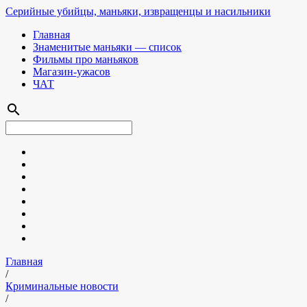
Серийные убийцы, маньяки, извращенцы и насильники
Главная
Знаменитые маньяки — список
Фильмы про маньяков
Магазин-ужасов
ЧАТ
search
Главная
/
Криминальные новости
/