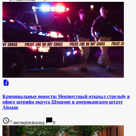
description
Криминальные новости: Неизвестный открыл стрельбу в
офисе шерифа округа Шошоне в американском штате
Айдахо
access_time
chat_bubble
7 месяц(ев)назад
0