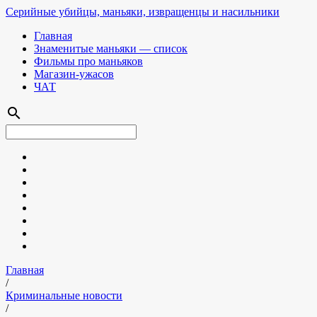
Серийные убийцы, маньяки, извращенцы и насильники
Главная
Знаменитые маньяки — список
Фильмы про маньяков
Магазин-ужасов
ЧАТ
search
Главная
/
Криминальные новости
/