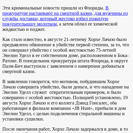
Эти криминальные новости пришли из Флориды.
В
прокуратуре настаивают на смертной казни, для мужчины из
службы доставки, который жестоко избил пожилую
покупательницу молотком
, а затем облил ее химической
жидкостью и поджег.
Как стало известно, в августе 21-летнему Хорхе Лачазо было
предъявлено обвинение в убийстве первой степени, за то, что
он совершил убийство с особой жестокостью 75-летней
Эвелин Уделл в ее собственном доме, расположенном в Бока-
Ратоне. В понедельник прокуратура штата Флорида, в округе
Палм-Бич выступила с заявлением о намерении добиваться
смертной казни.
В заявлении говорится, что мотивом, побудившим Хорхе
Лачазо совершить убийство, были деньги, и что нападение на
Эвелин Уделл служит отвратительным примером, и было
совершено с особой жестокостью. Полицией установлено, 19
августа Хорхе Лачазо и его коллега Дэвид Гонсалес, оба
работающие в филиале компании «JB Hunt», прибыли в дом
Эвелин Уделл, с целью подключения стиральной машины и
установки сушилки.
После окончания работ, Хорхе Лачазо задержался в доме, в то