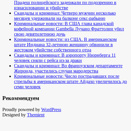
Прадеш полицейского задержали по подозрению в
изнасиловании и убийстве
Скандалы и криминал: Четверо мужчин несколько
месяцев удерживали на балконе секс-рабыню
Криминальные новости: В США глава канадской
кофейной компании Gambella Лучано Фраттолин убил
свою девятилетнюю дочь
Криминальные новости: из США. В американском
штате Индиана 32-летнюю женщину обвинили в
жестоком убийстве собственного отца
Скандалы и криминал: В аэропорту Нюрнберга 11
человек сняли с рейса из-за драки
Скандалы и криминал: Во французском департаменте
Жиронда, участились случаи мародерства
Криминальные новости: Число пострадавших после
стрельбы в американском штате Айдахо увеличилось до
семи человек
Рекоммендуем
Proudly powered by
WordPress
Designed by
Themient