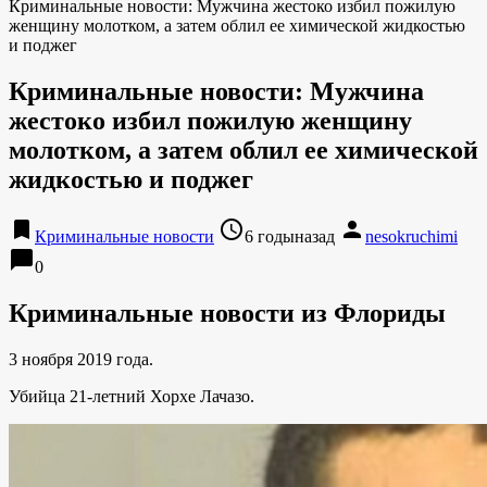
Криминальные новости: Мужчина жестоко избил пожилую
женщину молотком, а затем облил ее химической жидкостью
и поджег
Криминальные новости: Мужчина
жестоко избил пожилую женщину
молотком, а затем облил ее химической
жидкостью и поджег
bookmark
access_time
person
Криминальные новости
6 годыназад
nesokruchimi
chat_bubble
0
Криминальные новости из Флориды
3 ноября 2019 года.
Убийца 21-летний Хорхе Лачазо.