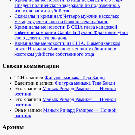
Прадеш полицейского задержали по подозрению в
изнасиловании и убийстве
Скандалы и криминал: Четверо мужчин несколько
месяцев удерживали на балконе секс-рабыню
Криминальные новости: В США глава канадской
кофейной компании Gambella Лучано Фраттолин убил
свою девятилетнюю дочь
Криминальные новости: из США. В американском
штате Индиана 32-летнюю женщину обвинили в
жестоком убийстве собственного отца
Свежие комментарии
TCH
к записи
Фигурка маньяка Теда Банди
Валентин
к записи
Фигурка маньяка Теда Банди
Эго
к записи
Маньяк Ричард Рамирес — Ночной
охотник
Эго
к записи
Маньяк Ричард Рамирес — Ночной
охотник
Она
к записи
Маньяк Ричард Рамирес — Ночной
охотник
Архивы