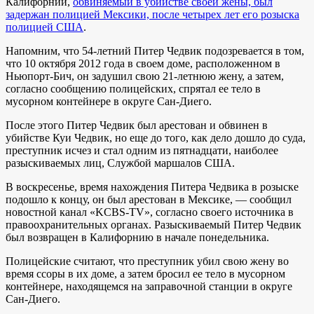
Калифорнии,
обвиняемый в убийстве своей жены, был
задержан полицией Мексики, после четырех лет его розыска
полицией США
.
Напомним, что 54-летний Питер Чедвик подозревается в том,
что 10 октября 2012 года в своем доме, расположенном в
Ньюпорт-Бич, он задушил свою 21-летнюю жену, а затем,
согласно сообщению полицейских, спрятал ее тело в
мусорном контейнере в округе Сан-Диего.
После этого Питер Чедвик был арестован и обвинен в
убийстве Куи Чедвик, но еще до того, как дело дошло до суда,
преступник исчез и стал одним из пятнадцати, наиболее
разыскиваемых лиц, Службой маршалов США.
В воскресенье, время нахождения Питера Чедвика в розыске
подошло к концу, он был арестован в Мексике, — сообщил
новостной канал «KCBS-TV», согласно своего источника в
правоохранительных органах. Разыскиваемый Питер Чедвик
был возвращен в Калифорнию в начале понедельника.
Полицейские считают, что преступник убил свою жену во
время ссоры в их доме, а затем бросил ее тело в мусорном
контейнере, находящемся на заправочной станции в округе
Сан-Диего.