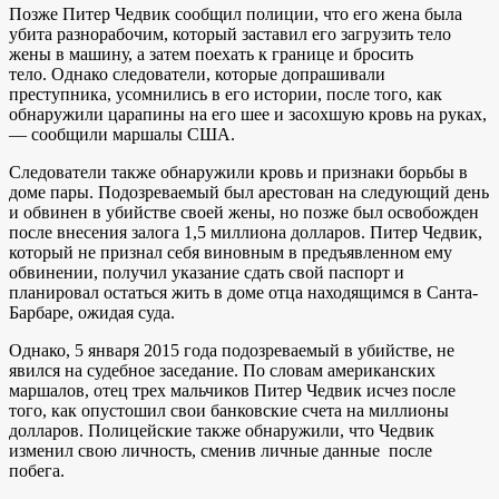
Позже Питер Чедвик сообщил полиции, что его жена была
убита разнорабочим, который заставил его загрузить тело
жены в машину, а затем поехать к границе и бросить
тело. Однако следователи, которые допрашивали
преступника, усомнились в его истории, после того, как
обнаружили царапины на его шее и засохшую кровь на руках,
— сообщили маршалы США.
Следователи также обнаружили кровь и признаки борьбы в
доме пары. Подозреваемый был арестован на следующий день
и обвинен в убийстве своей жены, но позже был освобожден
после внесения залога 1,5 миллиона долларов. Питер Чедвик,
который не признал себя виновным в предъявленном ему
обвинении, получил указание сдать свой паспорт и
планировал остаться жить в доме отца находящимся в Санта-
Барбаре, ожидая суда.
Однако, 5 января 2015 года подозреваемый в убийстве, не
явился на судебное заседание. По словам американских
маршалов, отец трех мальчиков Питер Чедвик исчез после
того, как опустошил свои банковские счета на миллионы
долларов. Полицейские также обнаружили, что Чедвик
изменил свою личность, сменив личные данные после
побега.