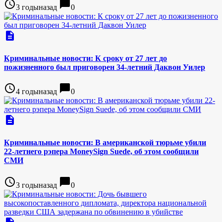
access_time
chat_bubble
3 годыназад
0
description
Криминальные новости: К сроку от 27 лет до
пожизненного был приговорен 34-летний Даквон Уилер
access_time
chat_bubble
4 годыназад
0
description
Криминальные новости: В американской тюрьме убили
22-летнего рэпера MoneySign Suede, об этом сообщили
СМИ
access_time
chat_bubble
3 годыназад
0