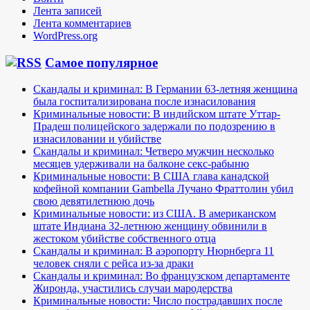
Лента записей
Лента комментариев
WordPress.org
Самое популярное
Скандалы и криминал: В Германии 63-летняя женщина
была госпитализирована после изнасилования
Криминальные новости: В индийском штате Уттар-
Прадеш полицейского задержали по подозрению в
изнасиловании и убийстве
Скандалы и криминал: Четверо мужчин несколько
месяцев удерживали на балконе секс-рабыню
Криминальные новости: В США глава канадской
кофейной компании Gambella Лучано Фраттолин убил
свою девятилетнюю дочь
Криминальные новости: из США. В американском
штате Индиана 32-летнюю женщину обвинили в
жестоком убийстве собственного отца
Скандалы и криминал: В аэропорту Нюрнберга 11
человек сняли с рейса из-за драки
Скандалы и криминал: Во французском департаменте
Жиронда, участились случаи мародерства
Криминальные новости: Число пострадавших после