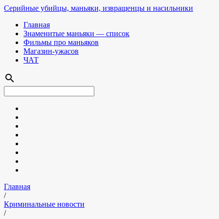
Серийные убийцы, маньяки, извращенцы и насильники
Главная
Знаменитые маньяки — список
Фильмы про маньяков
Магазин-ужасов
ЧАТ
search
Главная
/
Криминальные новости
/