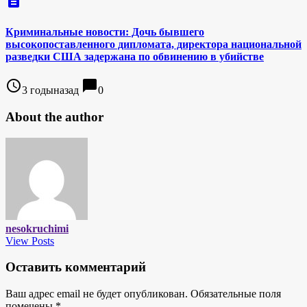
description
Криминальные новости: Дочь бывшего
высокопоставленного дипломата, директора национальной
разведки США задержана по обвинению в убийстве
access_time
chat_bubble
3 годыназад
0
About the author
nesokruchimi
View Posts
Оставить комментарий
Ваш адрес email не будет опубликован.
Обязательные поля
помечены
*