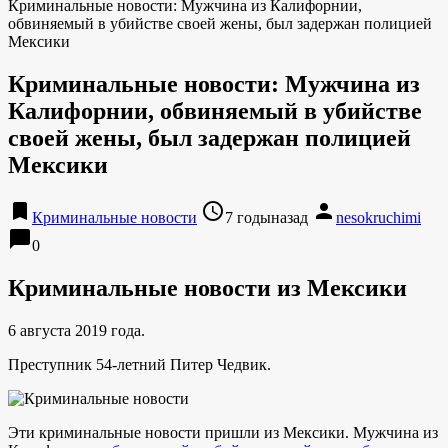
Криминальные новости: Мужчина из Калифорнии,
обвиняемый в убийстве своей жены, был задержан полицией
Мексики
Криминальные новости: Мужчина из
Калифорнии, обвиняемый в убийстве
своей жены, был задержан полицией
Мексики
bookmark
access_time
person
Криминальные новости
7 годыназад
nesokruchimi
chat_bubble
0
Криминальные новости из Мексики
6 августа 2019 года.
Преступник 54-летний Питер Чедвик.
Эти криминальные новости пришли из Мексики. Мужчина из