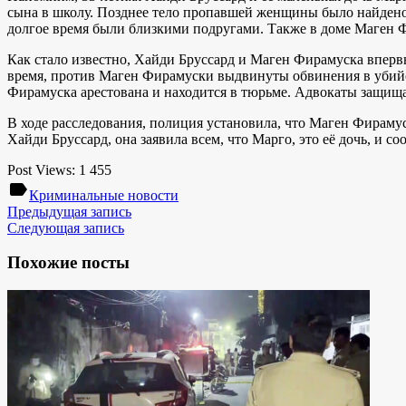
сына в школу. Позднее тело пропавшей женщины было найден
долгое время были близкими подругами. Также в доме Маген 
Как стало известно, Хайди Бруссард и Маген Фирамуска впервы
время, против Маген Фирамуски выдвинуты обвинения в убийст
Фирамуска арестована и находится в тюрьме. Адвокаты защища
В ходе расследования, полиция установила, что Маген Фирамус
Хайди Бруссард, она заявила всем, что Марго, это её дочь, и с
Post Views:
1 455
label
Криминальные новости
Предыдущая запись
Следующая запись
Похожие посты