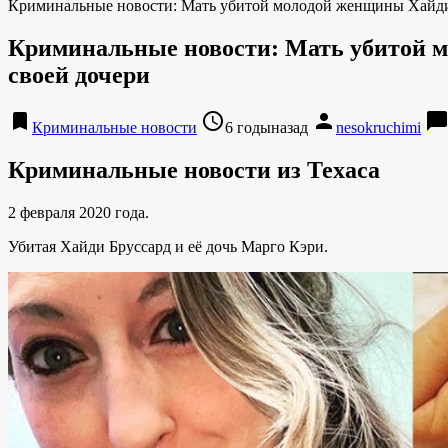
Криминальные новости: Мать убитой молодой женщины Хайди Б
Криминальные новости: Мать убитой мо
своей дочери
bookmark
access_time
person
chat_bubbl
Криминальные новости
6 годыназад
nesokruchimi
Криминальные новости из Техаса
2 февраля 2020 года.
Убитая Хайди Бруссард и её дочь Марго Кэри.