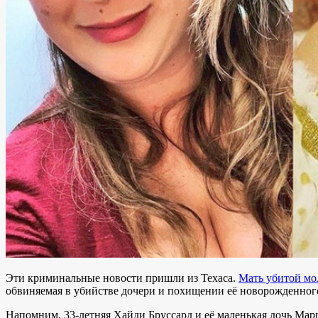
Эти криминальные новости пришли из Техаса.
Мать убитой мо
обвиняемая в убийстве дочери и похищении её новорожденного 
Напомним, 33-летняя Хайди Бруссард и её маленькая дочь Марг