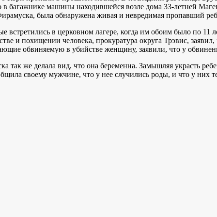
о в багажнике машины находившейся возле дома 33-летней Маг
Фирамуска, была обнаружена живая и невредимая пропавший ре
е встретились в церковном лагере, когда им обоим было по 11 л
ве и похищении человека, прокуратура округа Трэвис, заявил, 
ющие обвиняемую в убийстве женщину, заявили, что у обвинени
ка так же делала вид, что она беременна. Замышляя украсть реб
ообщила своему мужчине, что у нее случились роды, и что у них т