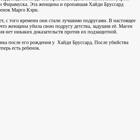
ен Фирамуска. Эта женщина и пропавшая Хайди Бруссард
бенок Марго Кэри.
ет, с того времени они стали лучшими подругами. В настоящее
что женщина убила свою подругу детства, задушив её. Маген
я нет никаких доказательств против их подзащитной.
енка после его рождения у Хайди Бруссард. После убийства
еперь есть ребенок.