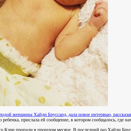
лодой женщины Хайди Бруссард, дала новое интервью, рассказав
ребенка, прислала ей сообщение, в котором сообщалось, где нах
о Кэри пропали в прошлом месяце. В последний раз Хайди Брусс