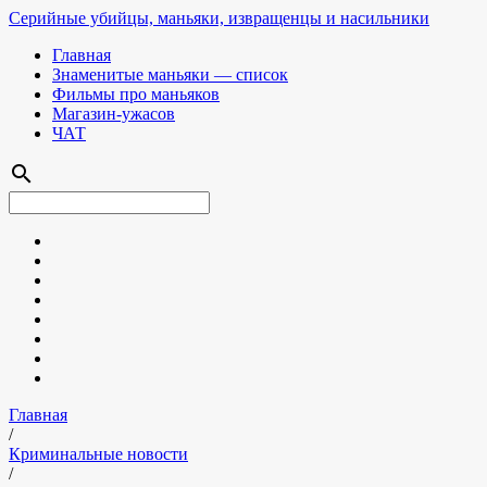
Серийные убийцы, маньяки, извращенцы и насильники
Главная
Знаменитые маньяки — список
Фильмы про маньяков
Магазин-ужасов
ЧАТ
search
Главная
/
Криминальные новости
/