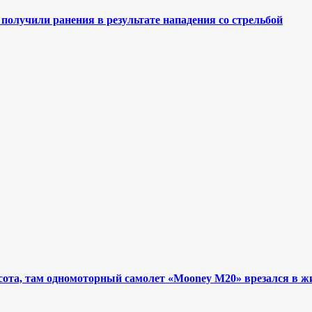
олучили ранения в результате нападения со стрельбой
та, там одномоторный самолет «Mooney M20» врезался в ж