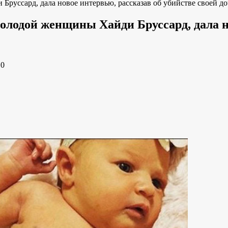
руссард, дала новое интервью, рассказав об убийстве своей д
лодой женщины Хайди Бруссард, дала но
e
0