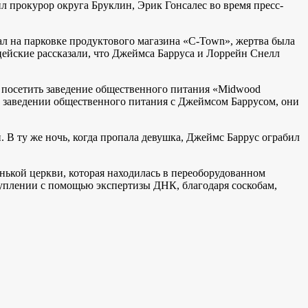
 прокурор округа Бруклин, Эрик Гонсалес во время пресс-
ал на парковке продуктового магазина «C-Town», жертва была
цейские рассказали, что Джеймса Барруса и Лоррейн Снелл
ы посетить заведение общественного питания «Midwood
и в заведении общественного питания с Джеймсом Баррусом, они
. В ту же ночь, когда пропала девушка, Джеймс Баррус ограбил
енькой церкви, которая находилась в переоборудованном
туплении с помощью экспертизы ДНК, благодаря соскобам,