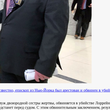
известно, епископ из Нью-Йорка был арестован и обвинен в убий
ж двоюродной сестры жертвы, обвиняется в убийстве Лоррейн 
редстанет перед судом. С этим обвинительным заключением, резу