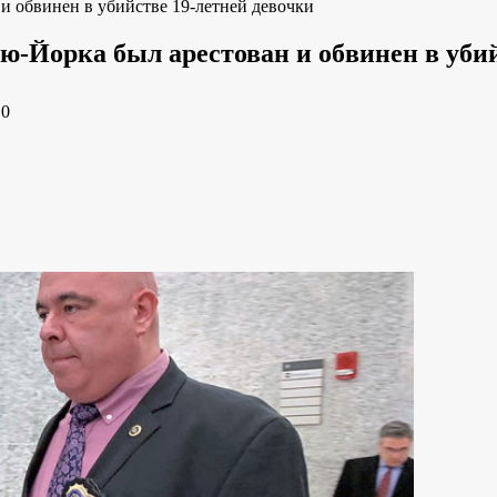
и обвинен в убийстве 19-летней девочки
-Йорка был арестован и обвинен в убий
e
0