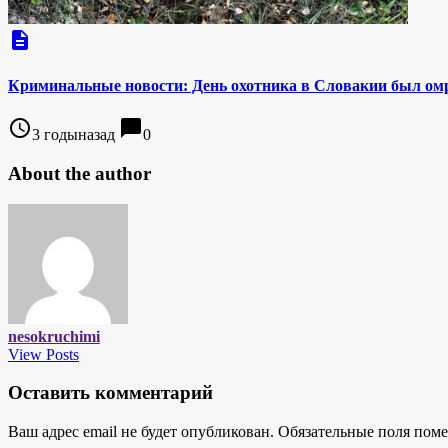
description
Криминальные новости: День охотника в Словакии был омр
access_time
chat_bubble
3 годыназад
0
About the author
nesokruchimi
View Posts
Оставить комментарий
Ваш адрес email не будет опубликован.
Обязательные поля пом