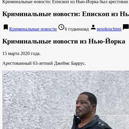
Криминальные новости: Епископ из Нью-Йорка был арестован 
Криминальные новости: Епископ из Нью
bookmark
access_time
person
chat_bubbl
Криминальные новости
6 годыназад
nesokruchimi
Криминальные новости из Нью-Йорка
15 марта 2020 года.
Арестованный 63-летний Джеймс Баррус.