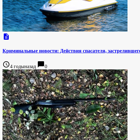
description
Криминальные новости: Действия спасателя, застрелившег
access_time
chat_bubble
4 годыназад
0