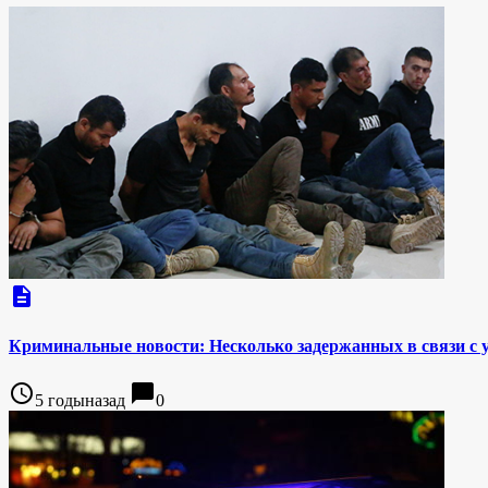
description
Криминальные новости: Несколько задержанных в связи с 
access_time
chat_bubble
5 годыназад
0