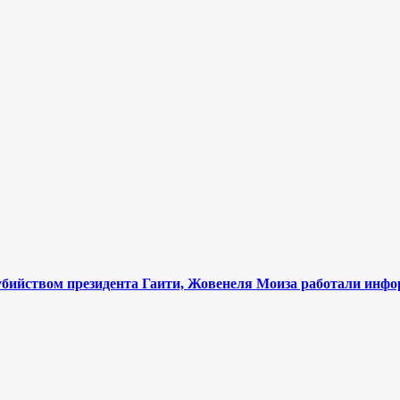
убийством президента Гаити, Жовенеля Моиза работали инф