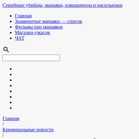
Серийные убийцы, маньяки, извращенцы и насильники
Главная
Знаменитые маньяки — список
Фильмы про маньяков
Магазин-ужасов
ЧАТ
search
Главная
/
Криминальные новости
/