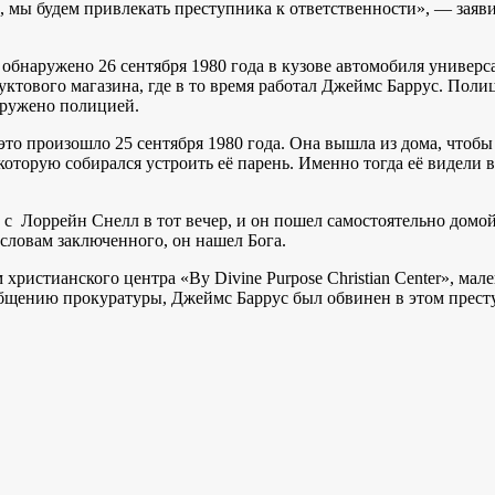
мы будем привлекать преступника к ответственности», — заявил
обнаружено 26 сентября 1980 года в кузове автомобиля универс
ктового магазина, где в то время работал Джеймс Баррус. Поли
наружено полицией.
это произошло 25 сентября 1980 года. Она вышла из дома, чтоб
, которую собирался устроить её парень. Именно тогда её видел
 с Лоррейн Снелл в тот вечер, и он пошел самостоятельно домой
 словам заключенного, он нашел Бога.
ристианского центра «By Divine Purpose Christian Center», мал
ообщению прокуратуры, Джеймс Баррус был обвинен в этом прес