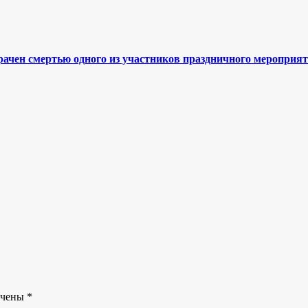
ачен смертью одного из участников праздничного мероприя
ечены
*