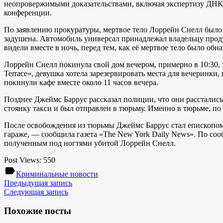
неопровержимыми доказательствами, включая экспертизу ДНК, 
конференции.
По заявлению прокуратуры, мертвое тело Лоррейн Снелл было 
задушена. Автомобиль универсал принадлежал владельцу проду
видели вместе в ночь, перед тем, как её мертвое тело было об
Лоррейн Снелл покинула свой дом вечером, примерно в 10:30, 
Terrace», девушка хотела зарезервировать места для вечеринки
покинули кафе вместе около 11 часов вечера.
Позднее Джеймс Баррус рассказал полиции, что они расстались
стоянку такси и был отправлен в тюрьму. Именно в тюрьме, по
После освобождения из тюрьмы Джеймс Баррус стал епископом х
гараже, — сообщила газета «The New York Daily News». По с
полученным под ногтями убитой Лоррейн Снелл.
Post Views:
550
label
Криминальные новости
Предыдущая запись
Следующая запись
Похожие посты