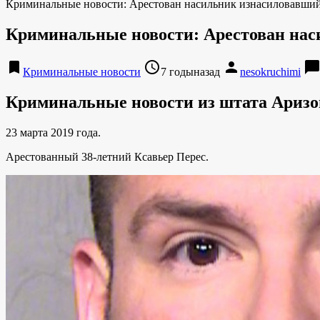
Криминальные новости: Арестован насильник изнасиловавши
Криминальные новости: Арестован на
bookmark
access_time
person
chat_bubbl
Криминальные новости
7 годыназад
nesokruchimi
Криминальные новости из штата Аризо
23 марта 2019 года.
Арестованный 38-летний Ксавьер Перес.