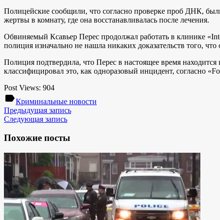
Полицейские сообщили, что согласно проверке проб ДНК, были
жертвы в комнату, где она восстанавливалась после лечения.
Обвиняемый Ксавьер Перес продолжал работать в клинике «Integ
полиция изначально не нашла никаких доказательств того, что 
Полиция подтвердила, что Перес в настоящее время находится
классифицировал это, как одноразовый инцидент, согласно «Fo
Post Views:
904
label
Криминальные новости
Предыдущая запись
Следующая запись
Похожие посты