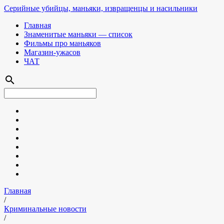
Серийные убийцы, маньяки, извращенцы и насильники
Главная
Знаменитые маньяки — список
Фильмы про маньяков
Магазин-ужасов
ЧАТ
search
Главная
/
Криминальные новости
/