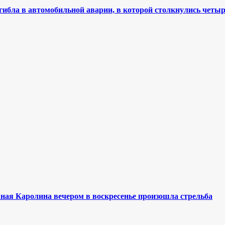
огибла в автомобильной аварии, в которой столкнулись чет
ая Каролина вечером в воскресенье произошла стрельба