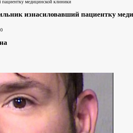
й пациентку медицинской клиники
сильник изнасиловавший пациентку мед
e
0
на