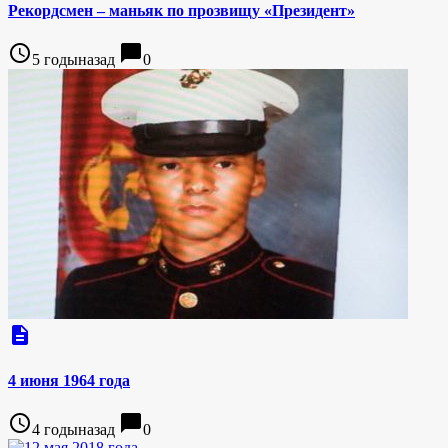
Рекордсмен – маньяк по прозвищу «Президент»
access_time
chat_bubble
5 годыназад
0
description
4 июня 1964 года
access_time
chat_bubble
4 годыназад
0