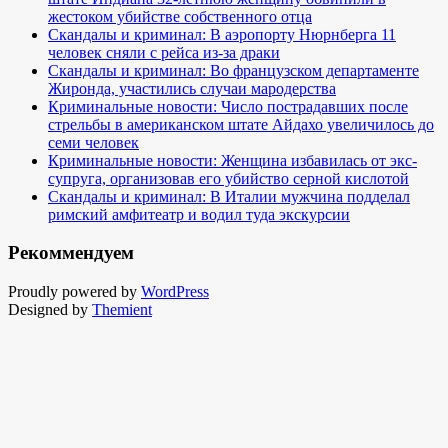
жестоком убийстве собственного отца
Скандалы и криминал: В аэропорту Нюрнберга 11
человек сняли с рейса из-за драки
Скандалы и криминал: Во французском департаменте
Жиронда, участились случаи мародерства
Криминальные новости: Число пострадавших после
стрельбы в американском штате Айдахо увеличилось до
семи человек
Криминальные новости: Женщина избавилась от экс-
супруга, организовав его убийство серной кислотой
Скандалы и криминал: В Италии мужчина подделал
римский амфитеатр и водил туда экскурсии
Рекоммендуем
Proudly powered by
WordPress
Designed by
Themient