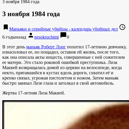
3 ноября 1984 года
3 ноября 1984 года
bookmark
access_time
Маньяки и серийные убийцы - календарь убойных дел
person
chat_bubble
6 годыназад
nesokruchimi
0
В этот день
маньяк Роберт Лонг
похитил 17-летнюю девчонку,
изнасиловал ее, но пощадил, оставив ей жизнь, после того,
как она описала акты инцеста, совершенные с ней сожителем
ее матери. Это стало роковой ошибкой преступника. Лиза
Маквей возвращалась домой из церкви на велосипеде, когда
некто, прятавшийся в кустах вдоль дороги, схватил её и
крепко связал, угрожая пистолетом и ножом. Затем маньяк
быстро завязал Лизе глаза и затолкал в свой автомобиль.
Жертва 17-летняя Лиза Маквей.