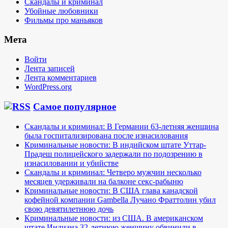
Скандалы и криминал
Убойные любовники
Фильмы про маньяков
Мета
Войти
Лента записей
Лента комментариев
WordPress.org
Самое популярное
Скандалы и криминал: В Германии 63-летняя женщина
была госпитализирована после изнасилования
Криминальные новости: В индийском штате Уттар-
Прадеш полицейского задержали по подозрению в
изнасиловании и убийстве
Скандалы и криминал: Четверо мужчин несколько
месяцев удерживали на балконе секс-рабыню
Криминальные новости: В США глава канадской
кофейной компании Gambella Лучано Фраттолин убил
свою девятилетнюю дочь
Криминальные новости: из США. В американском
штате Индиана 32-летнюю женщину обвинили в