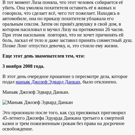
В тот момент Лиза поняла, что этот человек собирается её
убить. Она умоляла похитителя оставить её в живых и
говорила, что сделает всё, чего тот пожелает. Находясь в
автомобиле, она по приказу похитителя ублажала его
оральным сексом. Затем он привёз девушку в свой дом, в
котором насиловал и мучил Лизу на протяжении 26 часов.
При этом насильник повторял, что не хочет причинять ей
боль, ласкал её тело и даже заставил принять совместный душ.
Позже Лонг отпустил девочку, и, это стоило ему жизни.
Еще этот день знаменателен тем, что:
3 ноября 2008 года.
В этот день очередное прошение о пересмотре дела, которое
подал
маньяк Джозеф Эдвард Данкан
, было отклонено.
Маньяк Джозеф Эдвард Данкан.
Это произошло после того, как суд присяжных приговорил
45-летнего Джозефа Эдуарда Данкана третьего к смертной
казни и трем пожизненным срокам без права на досрочное
освобождение.