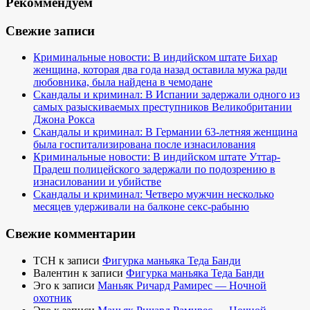
Рекоммендуем
Свежие записи
Криминальные новости: В индийском штате Бихар
женщина, которая два года назад оставила мужа ради
любовника, была найдена в чемодане
Скандалы и криминал: В Испании задержали одного из
самых разыскиваемых преступников Великобритании
Джона Рокса
Скандалы и криминал: В Германии 63-летняя женщина
была госпитализирована после изнасилования
Криминальные новости: В индийском штате Уттар-
Прадеш полицейского задержали по подозрению в
изнасиловании и убийстве
Скандалы и криминал: Четверо мужчин несколько
месяцев удерживали на балконе секс-рабыню
Свежие комментарии
TCH
к записи
Фигурка маньяка Теда Банди
Валентин
к записи
Фигурка маньяка Теда Банди
Эго
к записи
Маньяк Ричард Рамирес — Ночной
охотник