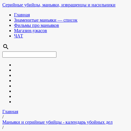
Серийные убийцы, маньяки, извращенцы и насильники
Главная
Знаменитые маньяки — список
Фильмы про маньяков
Магазин-ужасов
ЧАТ
search
Главная
/
Маньяки и серийные убийцы - календарь убойных дел
/