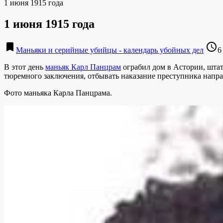
1 июня 1915 года
1 июня 1915 года
bookmark
access_time
Маньяки и серийные убийцы - календарь убойных дел
6
В этот день
маньяк Карл Панцрам
ограбил дом в Астории, штат
тюремного заключения, отбывать наказание преступника напр
Фото маньяка Карла Панцрама.