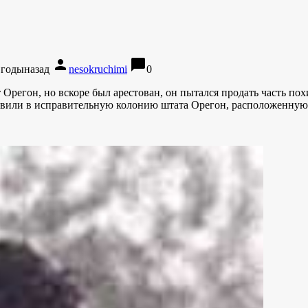
person
chat_bubble
 годыназад
nesokruchimi
0
 Орегон, но вскоре был арестован, он пытался продать часть по
авили в исправительную колонию штата Орегон, расположенную