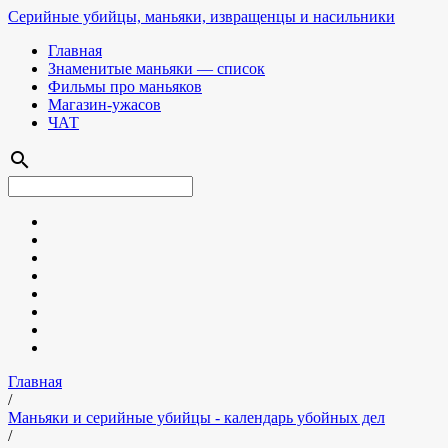
Серийные убийцы, маньяки, извращенцы и насильники
Главная
Знаменитые маньяки — список
Фильмы про маньяков
Магазин-ужасов
ЧАТ
search
Главная
/
Маньяки и серийные убийцы - календарь убойных дел
/