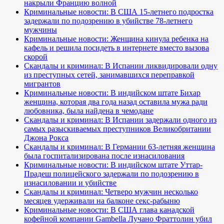
накрыли Францию волной
Криминальные новости: В США 15-летнего подростка
задержали по подозрению в убийстве 78-летнего
мужчины
Криминальные новости: Женщина кинула ребенка на
кафель и решила посидеть в интернете вместо вызова
скорой
Скандалы и криминал: В Испании ликвидировали одну
из преступных сетей, занимавшихся переправкой
мигрантов
Криминальные новости: В индийском штате Бихар
женщина, которая два года назад оставила мужа ради
любовника, была найдена в чемодане
Скандалы и криминал: В Испании задержали одного из
самых разыскиваемых преступников Великобритании
Джона Рокса
Скандалы и криминал: В Германии 63-летняя женщина
была госпитализирована после изнасилования
Криминальные новости: В индийском штате Уттар-
Прадеш полицейского задержали по подозрению в
изнасиловании и убийстве
Скандалы и криминал: Четверо мужчин несколько
месяцев удерживали на балконе секс-рабыню
Криминальные новости: В США глава канадской
кофейной компании Gambella Лучано Фраттолин убил