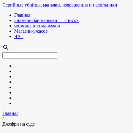
Серийные убийцы, маньяки, извращенцы и насильники
Главная
Знаменитые маньяки — список
Фильмы про маньяков
Магазин-ужасов
ЧАТ
search
Главная
/
Джефри на суде