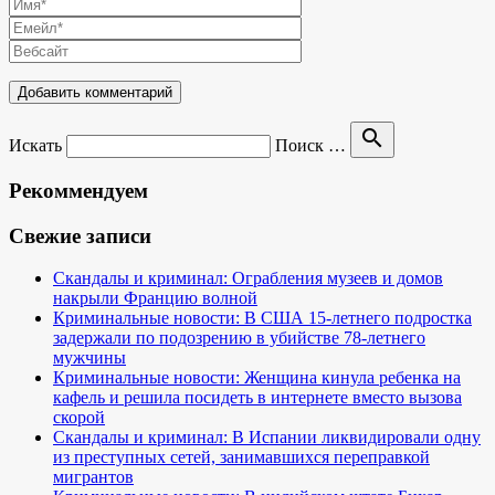
search
Искать
Поиск …
Рекоммендуем
Свежие записи
Скандалы и криминал: Ограбления музеев и домов
накрыли Францию волной
Криминальные новости: В США 15-летнего подростка
задержали по подозрению в убийстве 78-летнего
мужчины
Криминальные новости: Женщина кинула ребенка на
кафель и решила посидеть в интернете вместо вызова
скорой
Скандалы и криминал: В Испании ликвидировали одну
из преступных сетей, занимавшихся переправкой
мигрантов