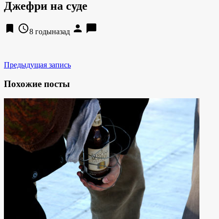
Джефри на суде
bookmark
access_time
person
chat_bubble
8 годыназад
Предыдущая запись
Похожие посты