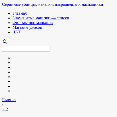
Серийные убийцы, маньяки, извращенцы и насильники
Главная
Знаменитые маньяки — список
Фильмы про маньяков
Магазин-ужасов
ЧАТ
search
Главная
/
112