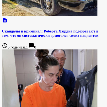
description
Скандалы и криминал: Роберта Хэддена подозревают в
том, что он систематически домогался своих пациенток
access_time
chat_bubble
5 годыназад
0