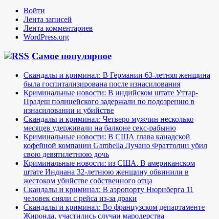
Войти
Лента записей
Лента комментариев
WordPress.org
Самое популярное
Скандалы и криминал: В Германии 63-летняя женщина
была госпитализирована после изнасилования
Криминальные новости: В индийском штате Уттар-
Прадеш полицейского задержали по подозрению в
изнасиловании и убийстве
Скандалы и криминал: Четверо мужчин несколько
месяцев удерживали на балконе секс-рабыню
Криминальные новости: В США глава канадской
кофейной компании Gambella Лучано Фраттолин убил
свою девятилетнюю дочь
Криминальные новости: из США. В американском
штате Индиана 32-летнюю женщину обвинили в
жестоком убийстве собственного отца
Скандалы и криминал: В аэропорту Нюрнберга 11
человек сняли с рейса из-за драки
Скандалы и криминал: Во французском департаменте
Жиронда, участились случаи мародерства