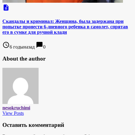
description
Скандалы и криминал: Женщина, была задержана при
попытке пронести 6-дневного ребенка в самолет, спрятав
его в сумке для ручной клади
access_time
chat_bubble
6 годыназад
0
About the author
nesokruchimi
View Posts
Оставить комментарий