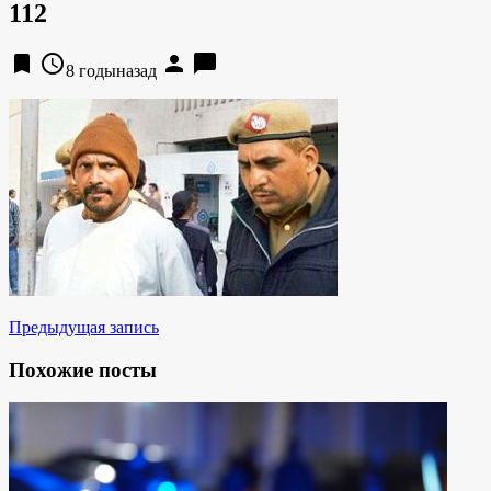
112
bookmark
access_time
person
chat_bubble
8 годыназад
Предыдущая запись
Похожие посты