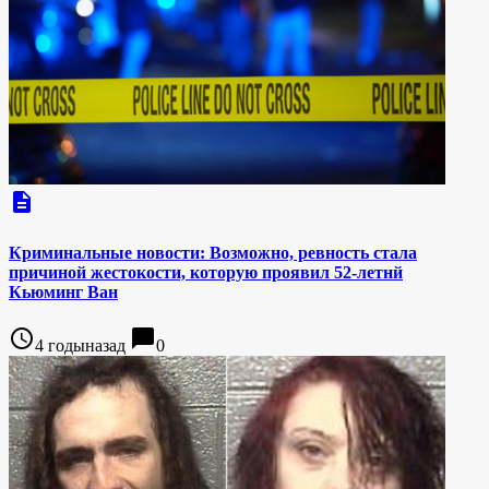
description
Криминальные новости: Возможно, ревность стала
причиной жестокости, которую проявил 52-летнй
Кьюминг Ван
access_time
chat_bubble
4 годыназад
0