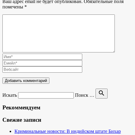
Ваш адрес email не будет опубликован.
Обязательные поля
помечены
*
search
Искать
Поиск …
Рекоммендуем
Свежие записи
Криминальные новости: В индийском штате Бихар