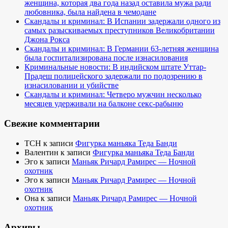
женщина, которая два года назад оставила мужа ради
любовника, была найдена в чемодане
Скандалы и криминал: В Испании задержали одного из
самых разыскиваемых преступников Великобритании
Джона Рокса
Скандалы и криминал: В Германии 63-летняя женщина
была госпитализирована после изнасилования
Криминальные новости: В индийском штате Уттар-
Прадеш полицейского задержали по подозрению в
изнасиловании и убийстве
Скандалы и криминал: Четверо мужчин несколько
месяцев удерживали на балконе секс-рабыню
Свежие комментарии
TCH
к записи
Фигурка маньяка Теда Банди
Валентин
к записи
Фигурка маньяка Теда Банди
Эго
к записи
Маньяк Ричард Рамирес — Ночной
охотник
Эго
к записи
Маньяк Ричард Рамирес — Ночной
охотник
Она
к записи
Маньяк Ричард Рамирес — Ночной
охотник
Архивы