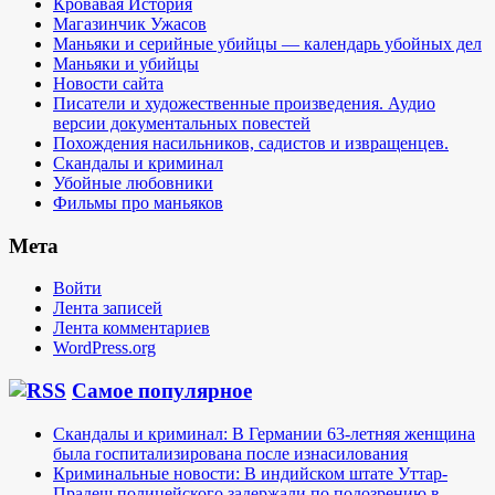
Кровавая История
Магазинчик Ужасов
Маньяки и серийные убийцы — календарь убойных дел
Маньяки и убийцы
Новости сайта
Писатели и художественные произведения. Аудио
версии документальных повестей
Похождения насильников, садистов и извращенцев.
Скандалы и криминал
Убойные любовники
Фильмы про маньяков
Мета
Войти
Лента записей
Лента комментариев
WordPress.org
Самое популярное
Скандалы и криминал: В Германии 63-летняя женщина
была госпитализирована после изнасилования
Криминальные новости: В индийском штате Уттар-
Прадеш полицейского задержали по подозрению в