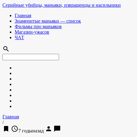
Серийные убийцы, маньяки, извращенцы и насильники
Главная
Знаменитые маньяки — список
Фильмы про маньяков
Магазин-ужасов
ЧАТ
search
Главная
/
bookmark
access_time
person
chat_bubble
7 годыназад