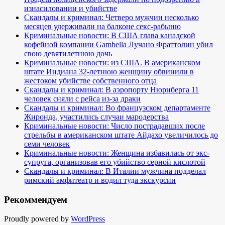
изнасиловании и убийстве
Скандалы и криминал: Четверо мужчин несколько
месяцев удерживали на балконе секс-рабыню
Криминальные новости: В США глава канадской
кофейной компании Gambella Лучано Фраттолин убил
свою девятилетнюю дочь
Криминальные новости: из США. В американском
штате Индиана 32-летнюю женщину обвинили в
жестоком убийстве собственного отца
Скандалы и криминал: В аэропорту Нюрнберга 11
человек сняли с рейса из-за драки
Скандалы и криминал: Во французском департаменте
Жиронда, участились случаи мародерства
Криминальные новости: Число пострадавших после
стрельбы в американском штате Айдахо увеличилось до
семи человек
Криминальные новости: Женщина избавилась от экс-
супруга, организовав его убийство серной кислотой
Скандалы и криминал: В Италии мужчина подделал
римский амфитеатр и водил туда экскурсии
Рекоммендуем
Proudly powered by
WordPress