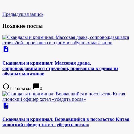
Предыдущая запись
Похожие посты
description
Скандалы и криминал: Массовая драка,
сопровождавшаяся стрельбой, произошла в одном из
обувных магазинов
access_time
chat_bubble
1 Годназад
0
description
Скандалы и криминал: Ворвавшийся в посольство Китая
японский офицер хотел «убедить посла»