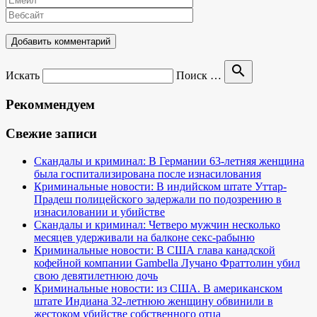
search
Искать
Поиск …
Рекоммендуем
Свежие записи
Скандалы и криминал: В Германии 63-летняя женщина
была госпитализирована после изнасилования
Криминальные новости: В индийском штате Уттар-
Прадеш полицейского задержали по подозрению в
изнасиловании и убийстве
Скандалы и криминал: Четверо мужчин несколько
месяцев удерживали на балконе секс-рабыню
Криминальные новости: В США глава канадской
кофейной компании Gambella Лучано Фраттолин убил
свою девятилетнюю дочь
Криминальные новости: из США. В американском
штате Индиана 32-летнюю женщину обвинили в
жестоком убийстве собственного отца