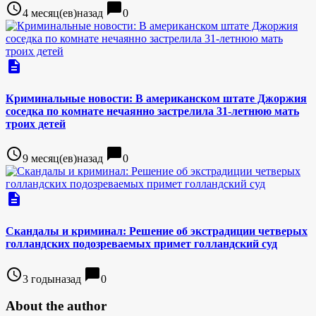
access_time
chat_bubble
4 месяц(ев)назад
0
description
Криминальные новости: В американском штате Джоржия
соседка по комнате нечаянно застрелила 31-летнюю мать
троих детей
access_time
chat_bubble
9 месяц(ев)назад
0
description
Скандалы и криминал: Решение об экстрадиции четверых
голландских подозреваемых примет голландский суд
access_time
chat_bubble
3 годыназад
0
About the author