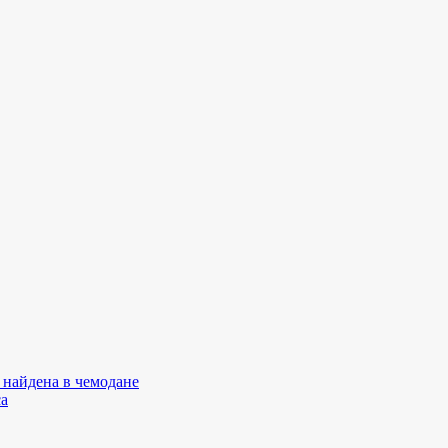
 найдена в чемодане
са