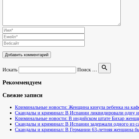
search
Искать
Поиск …
Рекоммендуем
Свежие записи
Криминальные новости: Женщина кинула ребенка на кафе
Скандалы и криминал: В Испании ликвидировали одну и
Криминальные новости: В индийском штате Бихар женщина
Скандалы и криминал: В Испании задержали одного из 
Скандалы и криминал: В Германии 63-летняя женщина бы