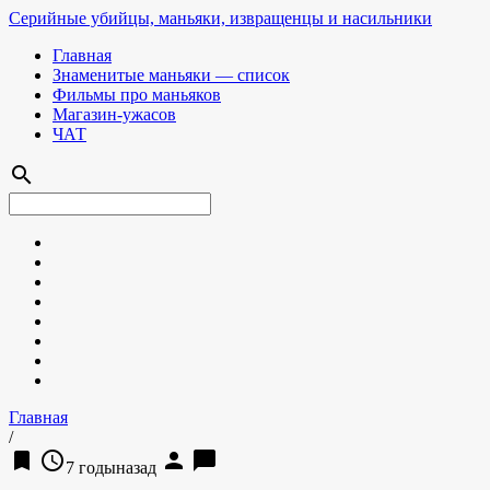
Серийные убийцы, маньяки, извращенцы и насильники
Главная
Знаменитые маньяки — список
Фильмы про маньяков
Магазин-ужасов
ЧАТ
search
Главная
/
bookmark
access_time
person
chat_bubble
7 годыназад