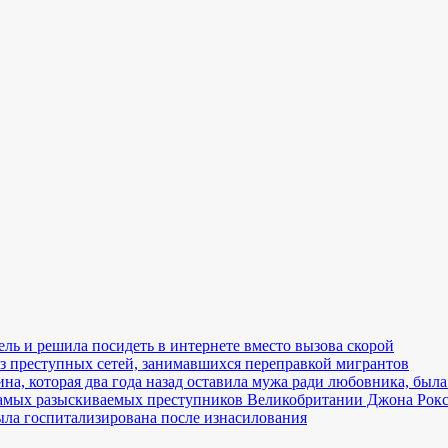
ль и решила посидеть в интернете вместо вызова скорой
з преступных сетей, занимавшихся переправкой мигрантов
, которая два года назад оставила мужа ради любовника, была
самых разыскиваемых преступников Великобритании Джона Рок
ла госпитализирована после изнасилования