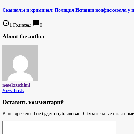
Скандалы и криминал: Полиция Испании конфисковала у н
access_time
chat_bubble
1 Годназад
0
About the author
nesokruchimi
View Posts
Оставить комментарий
Ваш адрес email не будет опубликован.
Обязательные поля пом