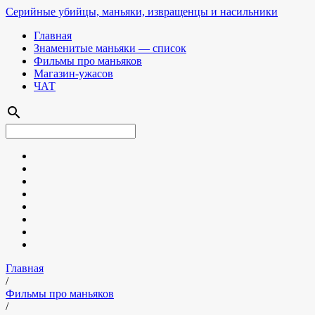
Серийные убийцы, маньяки, извращенцы и насильники
Главная
Знаменитые маньяки — список
Фильмы про маньяков
Магазин-ужасов
ЧАТ
search
Главная
/
Фильмы про маньяков
/