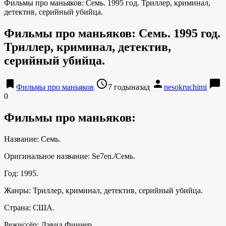
Фильмы про маньяков: Семь. 1995 год. Триллер, криминал,
детектив, серийный убийца.
Фильмы про маньяков: Семь. 1995 год.
Триллер, криминал, детектив,
серийный убийца.
bookmark
access_time
person
chat_bubble
Фильмы про маньяков
7 годыназад
nesokruchimi
0
Фильмы про маньяков:
Название: Семь.
Оригинальное название: Se7en./Семь.
Год: 1995.
Жанры: Триллер, криминал, детектив, серийный убийца.
Страна: США.
Режиссёр: Дэвид Финчер.