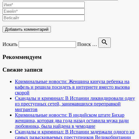
search
Искать
Поиск …
Рекоммендуем
Свежие записи
Криминальные новости: Женщина кинула ребенка на
кафель и решила посидеть в интернете вместо вызова
скорой
Скандалы и криминал: В Испании ликвидировали одну
из преступных сетей, занимавшихся переправкой
мигрантов
Криминальные новости: В индийском штате Бихар
женщина, которая два года назад оставила мужа ради
любовника, была найдена в чемодане
Скандалы и криминал: В Испании задержали одного из
самых разыскиваемых преступников Великобритании