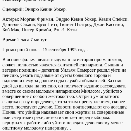
Сценарий: Эндрю Кевин Уокер.
Актёры: Морган Фриман, Эндрю Кевин Уокер, Кевин Спейси,
Даниэль Сакапа, Брэд Питт, Гвинет Пэлтроу, Джон Кассини,
Боб Мак, Питер Кромби, Рэг Э. Кэти.
Время: 2 часа 7 минут.
Премьерный показ: 15 сентября 1995 года.
В основе фильма лежит выдуманная история про маньяков,
сюжет полностью является фантазией сценариста. Сыщик и
ветеран полиции – детектив Уильям Сомерсет решил уйти на
пенсию, уехать подальше от суеты большого города и
надоевших ему за долгие годы службы обывателей. За семь
дней до выхода на пенсию, он получает задание расследовать
вместе со своим молодым напарником Миллсом , убийство
совершенное с особой жестокостью. Острый ум опытного
сыщика сразу определяет, что за этим преступлением, скорее
всего, последуют другие. Новости подтверждают его догадку.
Поняв, что убийца наказывает свои жертвы за совершенные
ими смертные грехи, детектив встает перед выбором:
вернуться к работе либо уйти и передать дело своему менее
опытному молодому напарнику…