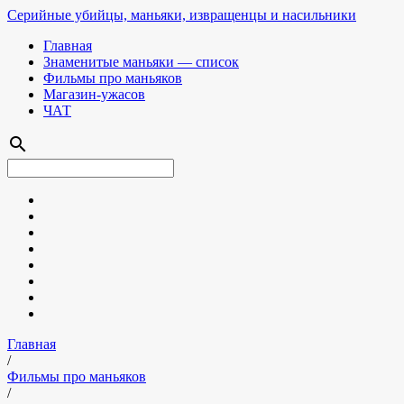
Серийные убийцы, маньяки, извращенцы и насильники
Главная
Знаменитые маньяки — список
Фильмы про маньяков
Магазин-ужасов
ЧАТ
search
Главная
/
Фильмы про маньяков
/