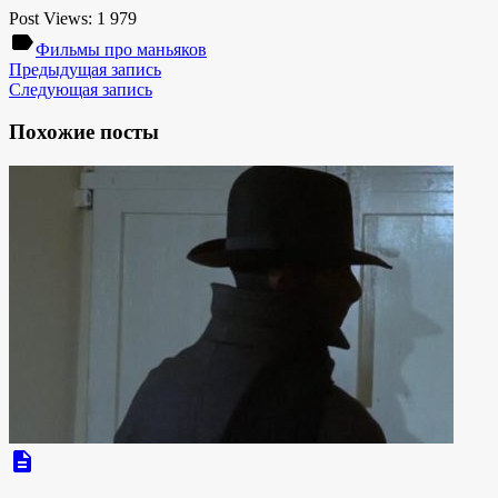
Post Views:
1 979
label
Фильмы про маньяков
Предыдущая запись
Следующая запись
Похожие посты
description