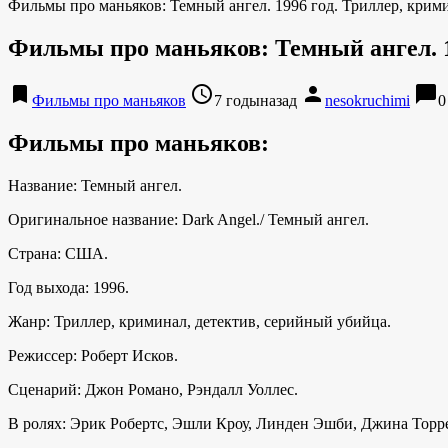
Фильмы про маньяков: Темный ангел. 1996 год. Триллер, крими
Фильмы про маньяков: Темный ангел. 1
bookmark
access_time
person
chat_bubble
Фильмы про маньяков
7 годыназад
nesokruchimi
0
Фильмы про маньяков:
Название: Темный ангел.
Оригинальное название: Dark Angel./ Темный ангел.
Страна: США.
Год выхода: 1996.
Жанр: Триллер, криминал, детектив, серийный убийца.
Режиссер: Роберт Исков.
Сценарий: Джон Романо, Рэндалл Уоллес.
В ролях: Эрик Робертс, Эшли Кроу, Линден Эшби, Джина Торре