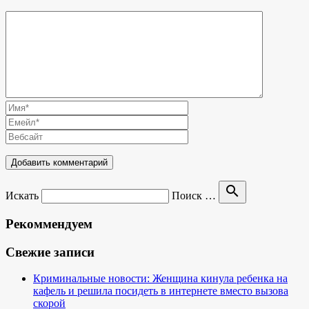
search
Искать
Поиск …
Рекоммендуем
Свежие записи
Криминальные новости: Женщина кинула ребенка на
кафель и решила посидеть в интернете вместо вызова
скорой