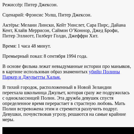
Режиссёр: Питер Джексон.
Сценарий: Фрэнсис Уолш, Питер Джексон.
Актёры: Мелани Лински, Кейт Уинслет, Сара Пирс, Дайана
Кент, Клайв Меррисон, Саймон О’Коннор, Джед Брофи,
Питер Эллиотт, Гилберт Голди, Джеффри Хит.
Время: 1 часа 48 минут.
Премьерный показ: 8 сентября 1994 года.
В основе фильма лежат невыдуманные истории про маньяков,
в картине использован образ знаменитых
убийц Полины
Паркер и Джульетты Хальм.
В тихий городок, расположенный в Новой Зеландии
переехала школьница Джульет, которая сразу же подружилась
с одноклассницей Полин. Эта дружба девушек спустя
определенное время перерастает в страстную любовь. Мать
Полин встревожена этим и стремится разлучить подруг.
Девушки, почувствовав угрозу, решаются на самые крайние
меры.