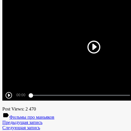
Post Views:
2 470
label
Фильмы про маньяков
Предыдущая запись
Следующая запись