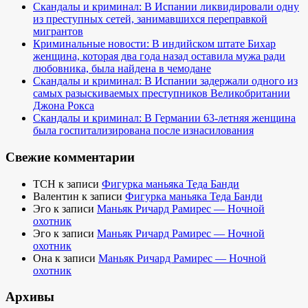
Скандалы и криминал: В Испании ликвидировали одну
из преступных сетей, занимавшихся переправкой
мигрантов
Криминальные новости: В индийском штате Бихар
женщина, которая два года назад оставила мужа ради
любовника, была найдена в чемодане
Скандалы и криминал: В Испании задержали одного из
самых разыскиваемых преступников Великобритании
Джона Рокса
Скандалы и криминал: В Германии 63-летняя женщина
была госпитализирована после изнасилования
Свежие комментарии
TCH
к записи
Фигурка маньяка Теда Банди
Валентин
к записи
Фигурка маньяка Теда Банди
Эго
к записи
Маньяк Ричард Рамирес — Ночной
охотник
Эго
к записи
Маньяк Ричард Рамирес — Ночной
охотник
Она
к записи
Маньяк Ричард Рамирес — Ночной
охотник
Архивы