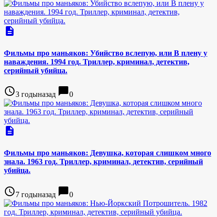
description
Фильмы про маньяков: Убийство вслепую, или В плену у
наваждения. 1994 год. Триллер, криминал, детектив,
серийный убийца.
access_time
chat_bubble
3 годыназад
0
description
Фильмы про маньяков: Девушка, которая слишком много
знала. 1963 год. Триллер, криминал, детектив, серийный
убийца.
access_time
chat_bubble
7 годыназад
0