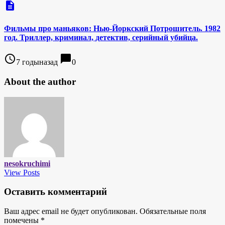
description
Фильмы про маньяков: Нью-Йоркский Потрошитель. 1982
год. Триллер, криминал, детектив, серийный убийца.
access_time
chat_bubble
7 годыназад
0
About the author
nesokruchimi
View Posts
Оставить комментарий
Ваш адрес email не будет опубликован.
Обязательные поля
помечены
*