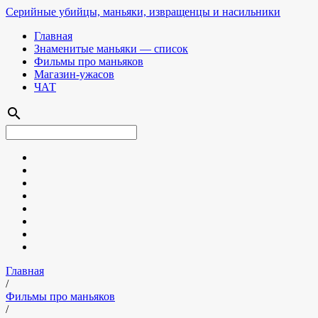
Серийные убийцы, маньяки, извращенцы и насильники
Главная
Знаменитые маньяки — список
Фильмы про маньяков
Магазин-ужасов
ЧАТ
search
Главная
/
Фильмы про маньяков
/