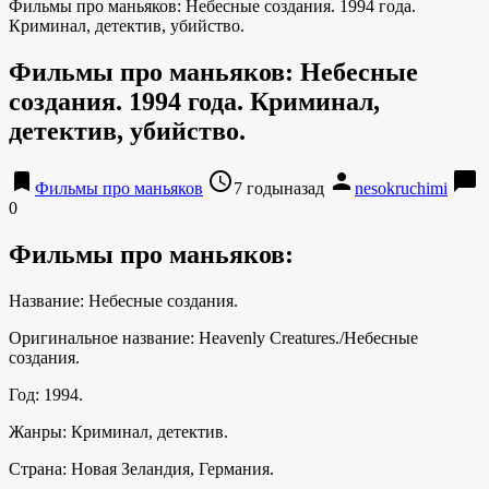
Фильмы про маньяков: Небесные создания. 1994 года.
Криминал, детектив, убийство.
Фильмы про маньяков: Небесные
создания. 1994 года. Криминал,
детектив, убийство.
bookmark
access_time
person
chat_bubble
Фильмы про маньяков
7 годыназад
nesokruchimi
0
Фильмы про маньяков:
Название: Небесные создания.
Оригинальное название: Heavenly Creatures./Небесные
создания.
Год: 1994.
Жанры: Криминал, детектив.
Страна: Новая Зеландия, Германия.