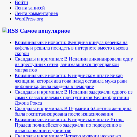
Войти
Лента записей
Лента комментариев
WordPress.org
Самое популярное
Криминальные новости: Женщина кинула ребенка на
кафель и решила посидеть в интернете вместо вызова
скорой
Скандалы и криминал: В Испании ликвидировали одну
из преступных сетей, занимавшихся переправкой
мигрантов
Криминальные новости: В индийском штате Бихар
женщина, которая два года назад оставила мужа ради
любовника, была найдена в чемодане
Скандалы и криминал: В Испании задержали одного из
самых разыскиваемых преступников Великобритании
Джона Рокса
Скандалы и криминал: В Германии 63-летняя женщина
была госпитализирована после изнасилования
Криминальные новости: В индийском штате Уттар-
Прадеш полицейского задержали по подозрению в
изнасиловании и убийстве
Скандалы и криминал: Четверо мужчин несколько