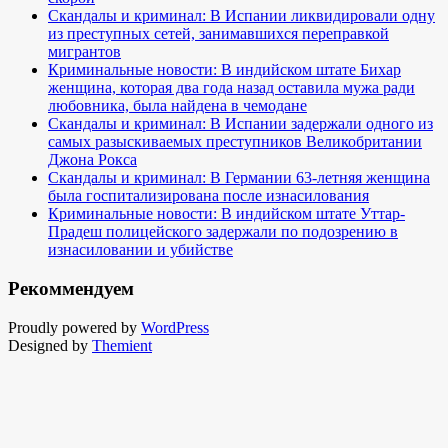
Скандалы и криминал: В Испании ликвидировали одну
из преступных сетей, занимавшихся переправкой
мигрантов
Криминальные новости: В индийском штате Бихар
женщина, которая два года назад оставила мужа ради
любовника, была найдена в чемодане
Скандалы и криминал: В Испании задержали одного из
самых разыскиваемых преступников Великобритании
Джона Рокса
Скандалы и криминал: В Германии 63-летняя женщина
была госпитализирована после изнасилования
Криминальные новости: В индийском штате Уттар-
Прадеш полицейского задержали по подозрению в
изнасиловании и убийстве
Рекоммендуем
Proudly powered by
WordPress
Designed by
Themient