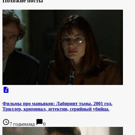
Похожие посты
description
Фильмы про маньяков: Лабиринт тьмы. 2001 год.
Триллер, криминал, детектив, серийный убийца.
access_time
chat_bubble
7 годыназад
0