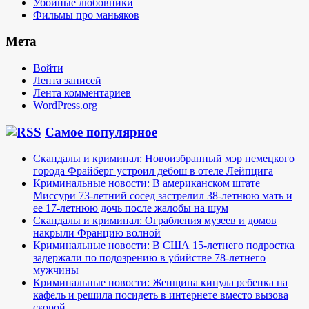
Убойные любовники
Фильмы про маньяков
Мета
Войти
Лента записей
Лента комментариев
WordPress.org
Самое популярное
Скандалы и криминал: Новоизбранный мэр немецкого
города Фрайберг устроил дебош в отеле Лейпцига
Криминальные новости: В американском штате
Миссури 73-летний сосед застрелил 38-летнюю мать и
ее 17-летнюю дочь после жалобы на шум
Скандалы и криминал: Ограбления музеев и домов
накрыли Францию волной
Криминальные новости: В США 15-летнего подростка
задержали по подозрению в убийстве 78-летнего
мужчины
Криминальные новости: Женщина кинула ребенка на
кафель и решила посидеть в интернете вместо вызова
скорой