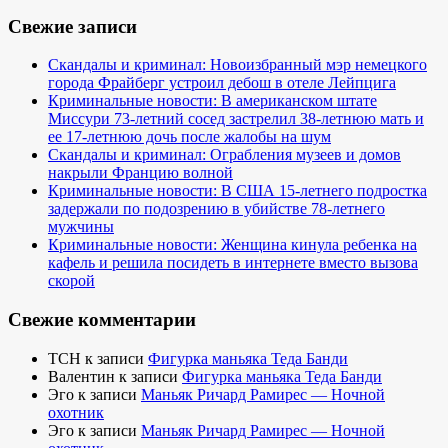
Свежие записи
Скандалы и криминал: Новоизбранный мэр немецкого
города Фрайберг устроил дебош в отеле Лейпцига
Криминальные новости: В американском штате
Миссури 73-летний сосед застрелил 38-летнюю мать и
ее 17-летнюю дочь после жалобы на шум
Скандалы и криминал: Ограбления музеев и домов
накрыли Францию волной
Криминальные новости: В США 15-летнего подростка
задержали по подозрению в убийстве 78-летнего
мужчины
Криминальные новости: Женщина кинула ребенка на
кафель и решила посидеть в интернете вместо вызова
скорой
Свежие комментарии
TCH
к записи
Фигурка маньяка Теда Банди
Валентин
к записи
Фигурка маньяка Теда Банди
Эго
к записи
Маньяк Ричард Рамирес — Ночной
охотник
Эго
к записи
Маньяк Ричард Рамирес — Ночной