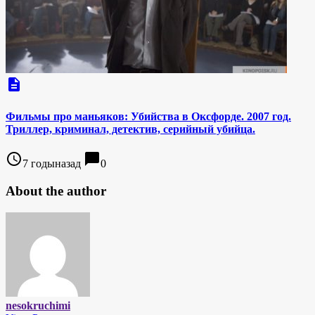
description
Фильмы про маньяков: Убийства в Оксфорде. 2007 год.
Триллер, криминал, детектив, серийный убийца.
access_time
chat_bubble
7 годыназад
0
About the author
nesokruchimi