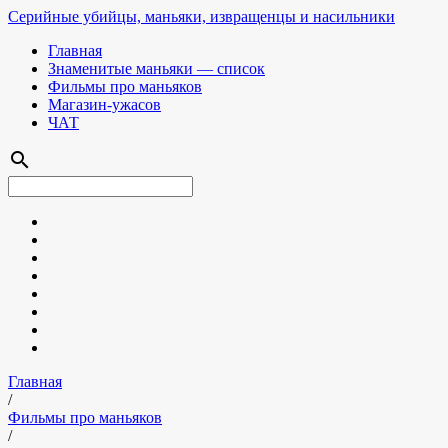
Серийные убийцы, маньяки, извращенцы и насильники
Главная
Знаменитые маньяки — список
Фильмы про маньяков
Магазин-ужасов
ЧАТ
search
Главная
/
Фильмы про маньяков
/