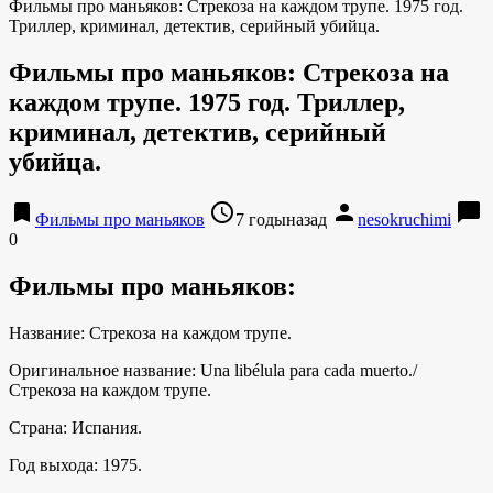
Фильмы про маньяков: Стрекоза на каждом трупе. 1975 год.
Триллер, криминал, детектив, серийный убийца.
Фильмы про маньяков: Стрекоза на
каждом трупе. 1975 год. Триллер,
криминал, детектив, серийный
убийца.
bookmark
access_time
person
chat_bubble
Фильмы про маньяков
7 годыназад
nesokruchimi
0
Фильмы про маньяков:
Название: Стрекоза на каждом трупе.
Оригинальное название: Una libélula para cada muerto./
Стрекоза на каждом трупе.
Страна: Испания.
Год выхода: 1975.