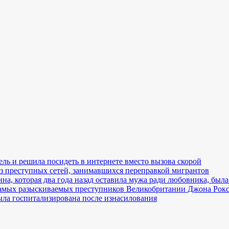
ль и решила посидеть в интернете вместо вызова скорой
з преступных сетей, занимавшихся переправкой мигрантов
, которая два года назад оставила мужа ради любовника, была
самых разыскиваемых преступников Великобритании Джона Рок
ла госпитализирована после изнасилования