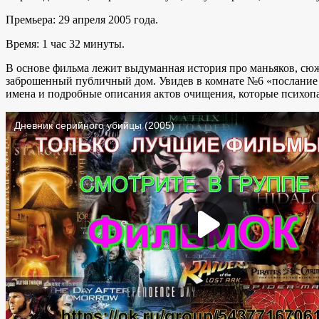
Премьера: 29 апреля 2005 года.
Время: 1 час 32 минуты.
В основе фильма лежит выдуманная история про маньяков, сюж
заброшенный публичный дом. Увидев в комнате №6 «послание от
имена и подробные описания актов очищения, которые психоп