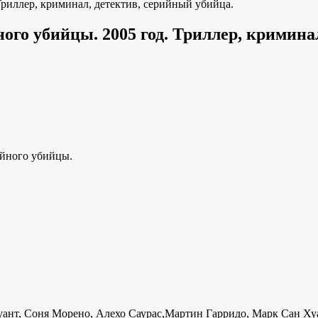
риллер, криминал, детектив, серийный убийца.
го убийцы. 2005 год. Триллер, криминал
рийного убийцы.
уант, Соня Морено, Алехо Саурас,Мартин Гарридо, Марк Сан Ху