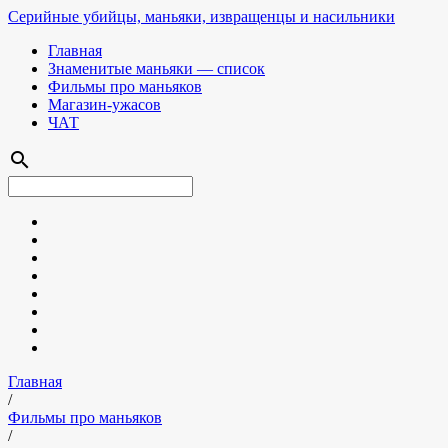
Серийные убийцы, маньяки, извращенцы и насильники
Главная
Знаменитые маньяки — список
Фильмы про маньяков
Магазин-ужасов
ЧАТ
search
Главная
/
Фильмы про маньяков
/