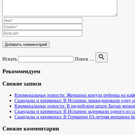
search
Искать
Поиск …
Рекоммендуем
Свежие записи
Криминальные новости: Женщина кинула ребенка на кафе
Скандалы и криминал: В Испании ликвидировали одну и
Криминальные новости: В индийском штате Бихар женщина
Скандалы и криминал: В Испании задержали одного из 
Скандалы и криминал: В Германии 63-летняя женщина бы
Свежие комментарии