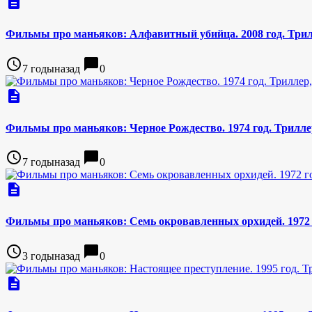
description
Фильмы про маньяков: Алфавитный убийца. 2008 год. Трилл
access_time
chat_bubble
7 годыназад
0
description
Фильмы про маньяков: Черное Рождество. 1974 год. Трилле
access_time
chat_bubble
7 годыназад
0
description
Фильмы про маньяков: Семь окровавленных орхидей. 1972 г
access_time
chat_bubble
3 годыназад
0
description