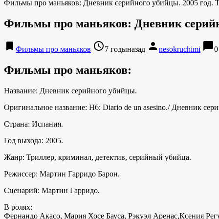
Фильмы про маньяков: Дневник серийного убийцы. 2005 год. Т
Фильмы про маньяков: Дневник серийно
bookmark
access_time
person
chat_bubble
Фильмы про маньяков
7 годыназад
nesokruchimi
0
Фильмы про маньяков:
Название: Дневник серийного убийцы.
Оригинальное название: H6: Diario de un asesino./ Дневник се
Страна: Испания.
Год выхода: 2005.
Жанр: Триллер, криминал, детектив, серийный убийца.
Режиссер: Мартин Гарридо Барон.
Сценарий: Мартин Гарридо.
В ролях:
Фернандо Акасо, Мария Хосе Бауса, Рэкуэл Аренас,Ксения Рег