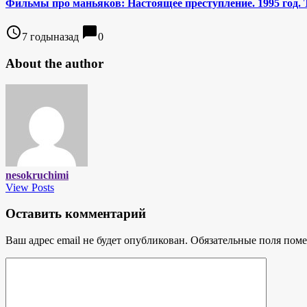
Фильмы про маньяков: Настоящее преступление. 1995 год. 
access_time
chat_bubble
7 годыназад
0
About the author
nesokruchimi
View Posts
Оставить комментарий
Ваш адрес email не будет опубликован.
Обязательные поля пом