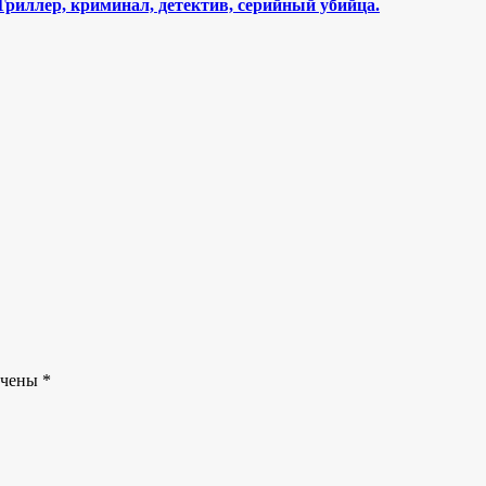
Триллер, криминал, детектив, серийный убийца.
ечены
*