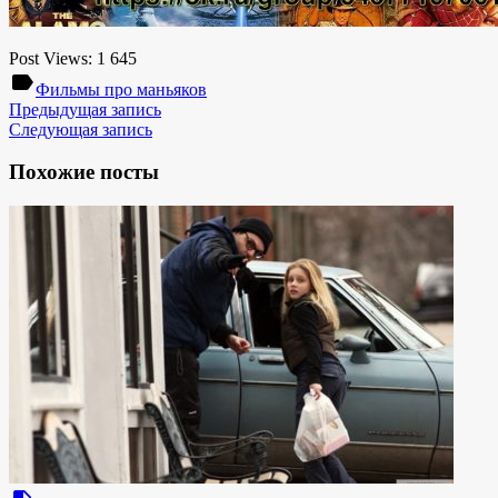
Post Views:
1 645
label
Фильмы про маньяков
Предыдущая запись
Следующая запись
Похожие посты