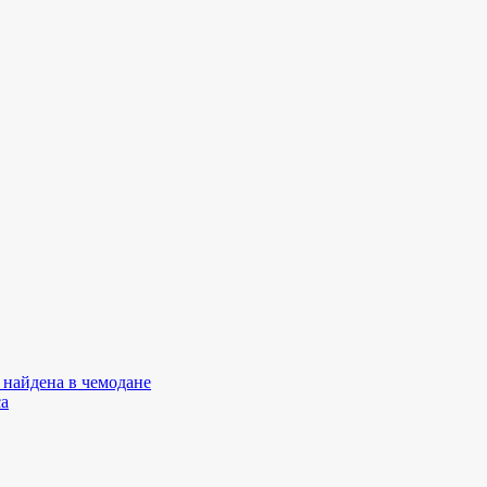
 найдена в чемодане
са