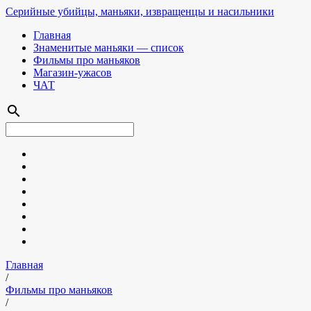
Серийные убийцы, маньяки, извращенцы и насильники
Главная
Знаменитые маньяки — список
Фильмы про маньяков
Магазин-ужасов
ЧАТ
search
Главная
/
Фильмы про маньяков
/