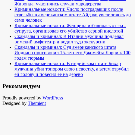
Жиронда, участились случаи мародерства
Криминальные новости: Число пострадавших после
стрельбы в американском штате Айдахо увеличилось до
семи человек
Криминальные новости: Женщина избавилась от экс-
супруга, организовав его убийство серной кислотой
Скандалы и криминал: В Италии мужчина подделал
римский амфитеатр и водил туда экскурсии
Скандалы и криминал: Суд американского штата
Индиана приговорил 15-летнего Джомейза Лэрри к 100
годам тюрьмы
Криминальные новости: В индийском штате Бихар
мужчина убил топором свою невестку, а затем отрубил
ей голову и повесил ее на дерево
Рекоммендуем
Proudly powered by
WordPress
Designed by
Themient