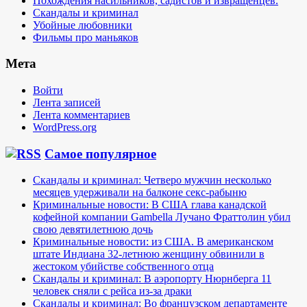
Похождения насильников, садистов и извращенцев.
Скандалы и криминал
Убойные любовники
Фильмы про маньяков
Мета
Войти
Лента записей
Лента комментариев
WordPress.org
Самое популярное
Скандалы и криминал: Четверо мужчин несколько
месяцев удерживали на балконе секс-рабыню
Криминальные новости: В США глава канадской
кофейной компании Gambella Лучано Фраттолин убил
свою девятилетнюю дочь
Криминальные новости: из США. В американском
штате Индиана 32-летнюю женщину обвинили в
жестоком убийстве собственного отца
Скандалы и криминал: В аэропорту Нюрнберга 11
человек сняли с рейса из-за драки
Скандалы и криминал: Во французском департаменте