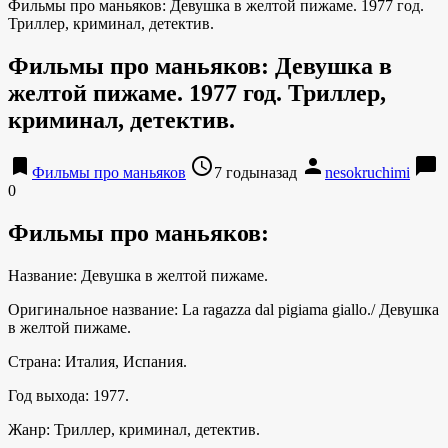
Фильмы про маньяков: Девушка в желтой пижаме. 1977 год.
Триллер, криминал, детектив.
Фильмы про маньяков: Девушка в
желтой пижаме. 1977 год. Триллер,
криминал, детектив.
bookmark
access_time
person
chat_bubble
Фильмы про маньяков
7 годыназад
nesokruchimi
0
Фильмы про маньяков:
Название: Девушка в желтой пижаме.
Оригинальное название: La ragazza dal pigiama giallo./ Девушка
в желтой пижаме.
Страна: Италия, Испания.
Год выхода: 1977.
Жанр: Триллер, криминал, детектив.