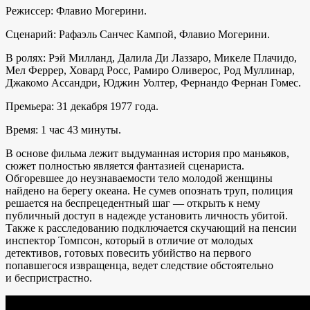
Режиссер: Флавио Могерини.
Сценарий: Рафаэль Санчес Кампой, Флавио Могерини.
В ролях: Рэй Милланд, Далила Ди Лаззаро, Микеле Плачидо,
Мел Феррер, Ховард Росс, Рамиро Оливерос, Род Муллинар,
Джакомо Ассандри, Юджин Уолтер, Фернандо Фернан Гомес.
Премьера: 31 декабря 1977 года.
Время: 1 час 43 минуты.
В основе фильма лежит выдуманная история про маньяков,
сюжет полностью является фантазией сценариста.
Обгоревшее до неузнаваемости тело молодой женщины
найдено на берегу океана. Не сумев опознать труп, полиция
решается на беспрецедентный шаг — открыть к нему
публичный доступ в надежде установить личность убитой.
Также к расследованию подключается скучающий на пенсии
инспектор Томпсон, который в отличие от молодых
детективов, готовых повесить убийство на первого
попавшегося извращенца, ведет следствие обстоятельно
и беспристрастно.