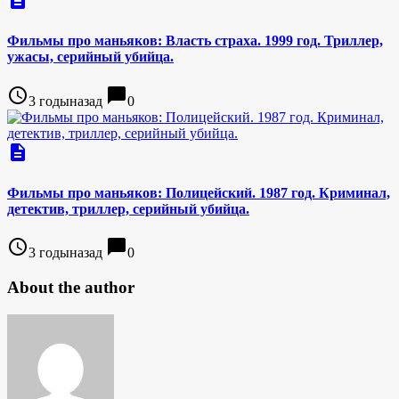
description
Фильмы про маньяков: Власть страха. 1999 год. Триллер,
ужасы, серийный убийца.
access_time
chat_bubble
3 годыназад
0
description
Фильмы про маньяков: Полицейский. 1987 год. Криминал,
детектив, триллер, серийный убийца.
access_time
chat_bubble
3 годыназад
0
About the author