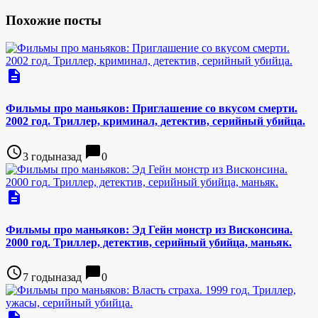
Похожие посты
description
Фильмы про маньяков: Приглашение со вкусом смерти.
2002 год. Триллер, криминал, детектив, серийный убийца.
access_time
chat_bubble
3 годыназад
0
description
Фильмы про маньяков: Эд Гейн монстр из Висконсина.
2000 год. Триллер, детектив, серийный убийца, маньяк.
access_time
chat_bubble
7 годыназад
0