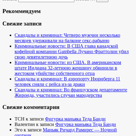
Рекоммендуем
Свежие записи
Скандалы и криминал: Четверо мужчин несколько
месяцев удерживали на балконе секс-рабыню
Криминальные новости: В США глава канадской
кофейной компании Gambella Лучано Фраттолин убил
свою девятилетнюю дочь
Криминальные новости: из США. В американском
штате Индиана 32-летнюю женщину обвинили в
жестоком убийстве собственного отца
Скандалы и криминал: В аэропорту Нюрнберга 11
человек сняли с рейса из-за драки
Скандалы и криминал: Во французском департаменте
Жиронда, участились случаи мародерства
Свежие комментарии
TCH
к записи
Фигурка маньяка Теда Банди
Валентин
к записи
Фигурка маньяка Теда Банди
Эго
к записи
Маньяк Ричард Рамирес — Ночной
охотник