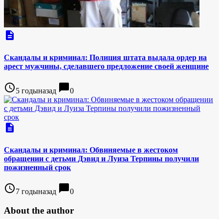
description
Скандалы и криминал: Полиция штата выдала ордер на
арест мужчины, сделавшего предложение своей женщине
access_time
chat_bubble
5 годыназад
0
description
Скандалы и криминал: Обвиняемые в жестоком
обращении с детьми Дэвид и Луиза Терпины получили
пожизненный срок
access_time
chat_bubble
7 годыназад
0
About the author