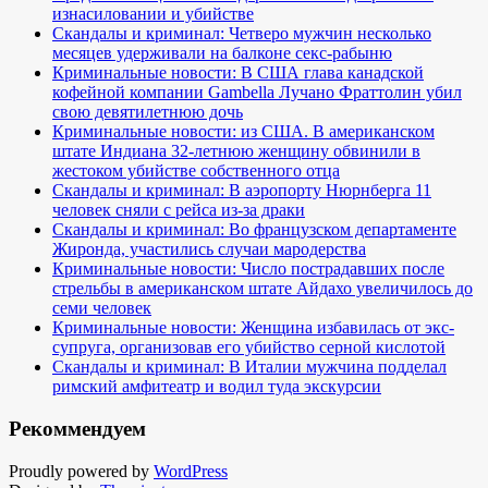
изнасиловании и убийстве
Скандалы и криминал: Четверо мужчин несколько
месяцев удерживали на балконе секс-рабыню
Криминальные новости: В США глава канадской
кофейной компании Gambella Лучано Фраттолин убил
свою девятилетнюю дочь
Криминальные новости: из США. В американском
штате Индиана 32-летнюю женщину обвинили в
жестоком убийстве собственного отца
Скандалы и криминал: В аэропорту Нюрнберга 11
человек сняли с рейса из-за драки
Скандалы и криминал: Во французском департаменте
Жиронда, участились случаи мародерства
Криминальные новости: Число пострадавших после
стрельбы в американском штате Айдахо увеличилось до
семи человек
Криминальные новости: Женщина избавилась от экс-
супруга, организовав его убийство серной кислотой
Скандалы и криминал: В Италии мужчина подделал
римский амфитеатр и водил туда экскурсии
Рекоммендуем
Proudly powered by
WordPress