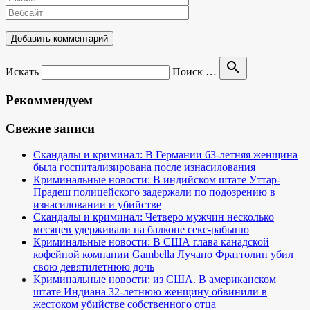
search
Искать
Поиск …
Рекоммендуем
Свежие записи
Скандалы и криминал: В Германии 63-летняя женщина
была госпитализирована после изнасилования
Криминальные новости: В индийском штате Уттар-
Прадеш полицейского задержали по подозрению в
изнасиловании и убийстве
Скандалы и криминал: Четверо мужчин несколько
месяцев удерживали на балконе секс-рабыню
Криминальные новости: В США глава канадской
кофейной компании Gambella Лучано Фраттолин убил
свою девятилетнюю дочь
Криминальные новости: из США. В американском
штате Индиана 32-летнюю женщину обвинили в
жестоком убийстве собственного отца