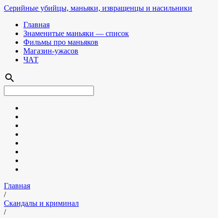
Серийные убийцы, маньяки, извращенцы и насильники
Главная
Знаменитые маньяки — список
Фильмы про маньяков
Магазин-ужасов
ЧАТ
search
Главная
/
Скандалы и криминал
/