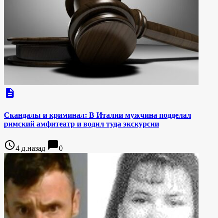
description
Скандалы и криминал: В Италии мужчина подделал
римский амфитеатр и водил туда экскурсии
access_time
chat_bubble
4 д.назад
0