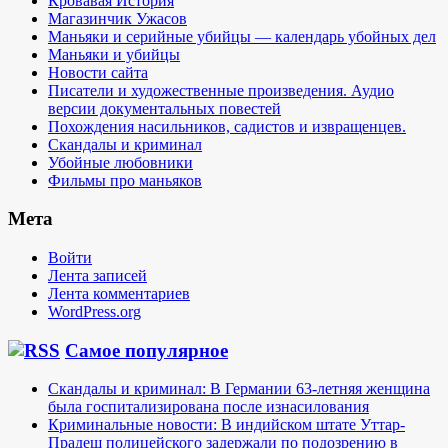
Кровавая История
Магазинчик Ужасов
Маньяки и серийные убийцы — календарь убойных дел
Маньяки и убийцы
Новости сайта
Писатели и художественные произведения. Аудио
версии документальных повестей
Похождения насильников, садистов и извращенцев.
Скандалы и криминал
Убойные любовники
Фильмы про маньяков
Мета
Войти
Лента записей
Лента комментариев
WordPress.org
Самое популярное
Скандалы и криминал: В Германии 63-летняя женщина
была госпитализирована после изнасилования
Криминальные новости: В индийском штате Уттар-
Прадеш полицейского задержали по подозрению в