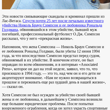
Эти новости связывающие скандалы и криминал пришли из
Лас-Вегаса.
Спустя почти 25 лет после печально известного
убийства Николь Браун Симпсон и ее любовника Рональда
Голдмана,
обвинявшийся в этом убийстве, бывший муж
погибшей, профессиональный футболист О.Дж. Симпсон
рассказал, что у него «прекрасная жизнь».
Напомним, что жена Симпсона — Николь Браун Симпсон и
ее любовник Рональд Голдман, были убиты 12 июня 1994
года, за что впоследствии Симпсон предстал перед судом,
обвиняемый в их убийстве. В конечном итоге, он был
оправдан по всем обвинениям, и в интервью «Associated
Press», которое он дал на этой неделе, заявил, что то, что
произошло в 1994 году, — это то, над чем он и его дети не
акцентируют внимание. «Нам не нужно возвращаться в
прошлое и переживать еще раз худший день в нашей жизни»,
— сказал он.
Хотя Симпсон не был осужден за убийство своей бывшей
жены и ее любовника, в дальнейшем у Симпсона возникли
еще большие юридические проблемы. После попытки
вооруженного ограбления, когда он хотел украсть спортивные