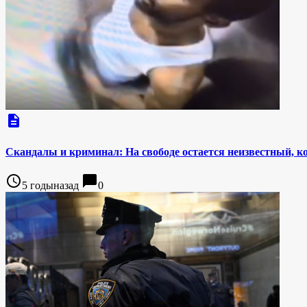
description
Скандалы и криминал: На свободе остается неизвестный, к
access_time
chat_bubble
5 годыназад
0