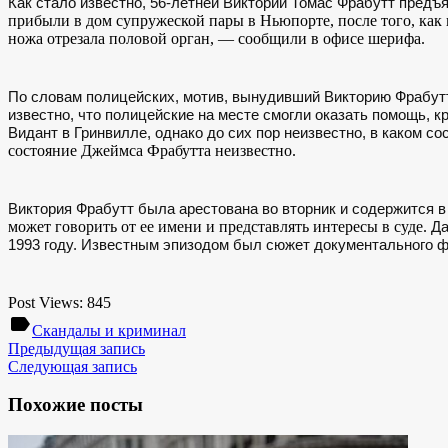
Как стало известно, 56-летней Виктории Томас Фрабутт предъ
прибыли в дом супружеской пары в Ньюпорте, после того, как
ножа отрезала половой орган, — сообщили в офисе шерифа.
По словам полицейских, мотив, вынудивший Викторию Фрабутт
известно, что полицейские на месте смогли оказать помощь,
Видант в Гринвилле, однако до сих пор неизвестно, в каком с
состояние Джеймса Фрабутта неизвестно.
Виктория Фрабутт была арестована во вторник и содержится в
может говорить от ее имени и представлять интересы в суде.
Да
1993 году. Известным эпизодом был сюжет документального ф
Post Views:
845
label
Скандалы и криминал
Предыдущая запись
Следующая запись
Похожие посты