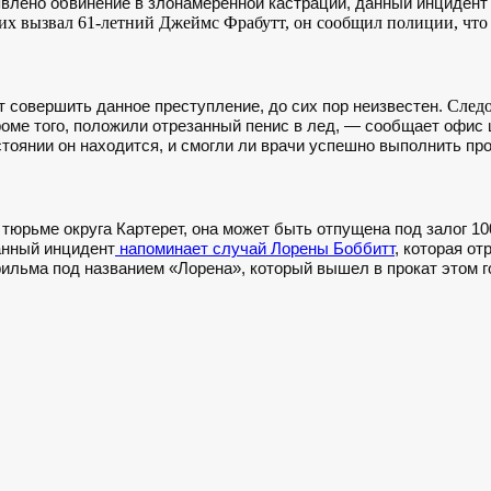
явлено обвинение в злонамеренной кастрации, данный инцидент 
 их вызвал 61-летний Джеймс Фрабутт, он сообщил полиции, что
Следо
 совершить данное преступление, до сих пор неизвестен.
 кроме того, положили отрезанный пенис в лед, — сообщает офи
остоянии он находится, и смогли ли врачи успешно выполнить пр
 тюрьме округа Картерет, она может быть отпущена под залог 1
нный инцидент
напоминает случай Лорены Боббитт
, которая о
ильма под названием «Лорена», который вышел в прокат этом г