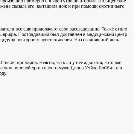
Полицейские
произошел примерно в 4 часа утра во вторник.
 жена связала его, вытащила нож и при помощи охотничьего
ватели все еще продолжают свое расследование.
Также стало
с шерифа. Пострадавший был доставлен в медицинский центр
На сегодняшний день
оцедуру повторного присоединения.
Неясно, есть ли у нее адвоката, который
00 тысяч долларов.
трезала половой орган своего мужа Джона Уэйна Боббитта в
оду.