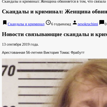
Скандалы и криминал: Женщина обвиняется в том, что связала 
Скандалы и криминал: Женщина обвиняет
bookmark
access_time
person
chat_bubble
Скандалы и криминал
6 годыназад
nesokruchimi
0
Новости связывающие скандалы и кри
13 сентября 2019 года.
Арестованная 56-летняя Виктория Томас Фрабутт