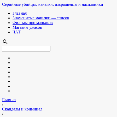
Серийные убийцы, маньяки, извращенцы и насильники
Главная
Знаменитые маньяки — список
Фильмы про маньяков
Магазин-ужасов
ЧАТ
search
Главная
/
Скандалы и криминал
/