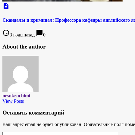
description
Скандалы и криминал: Профессора кафедры английского я
access_time
chat_bubble
3 годыназад
0
About the author
nesokruchimi
View Posts
Оставить комментарий
Ваш адрес email не будет опубликован.
Обязательные поля пом