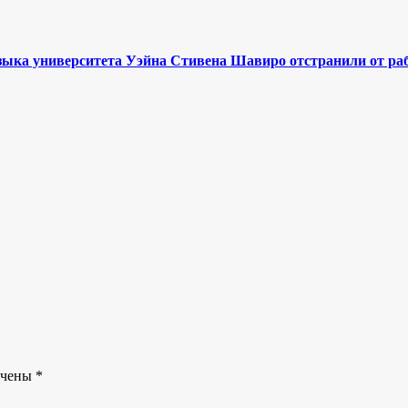
зыка университета Уэйна Стивена Шавиро отстранили от ра
ечены
*