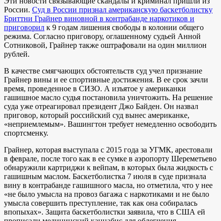
Эти новости связывающие скандалы и криминал пришли из
России.
Суд в России признал американскую баскетболистку
Бриттни Грайнер виновной в контрабанде наркотиков и
приговорил
к 9 годам лишения свободы в колонии общего
режима. Согласно приговору, оглашенному судьей Анной
Сотниковой, Грайнер также оштрафовали на один миллион
рублей.
В качестве смягчающих обстоятельств суд учел признание
Грайнер вины и ее спортивные достижения. В ее срок зачли
время, проведенное в СИЗО. А изъятое у американки
гашишное масло судья постановила уничтожить. На решение
суда уже отреагировал президент Джо Байден. Он назвал
приговор, который российский суд вынес американке,
«неприемлемым». Вашингтон требует немедленно освободить
спортсменку.
Грайнер, которая выступала с 2015 года за УГМК, арестовали
в феврале, после того как в ее сумке в аэропорту Шереметьево
обнаружили картриджи к вейпам, в которых была жидкость с
гашишным маслом. Баскетболистка 7 июля в суде признала
вину в контрабанде гашишного масла, но отметила, что у нее
«не было умысла на провоз багажа с наркотиками и не было
умысла совершить преступление, так как она собиралась
впопыхах». Защита баскетболистки заявила, что в США ей
прописали медицинский каннабис для облегчения