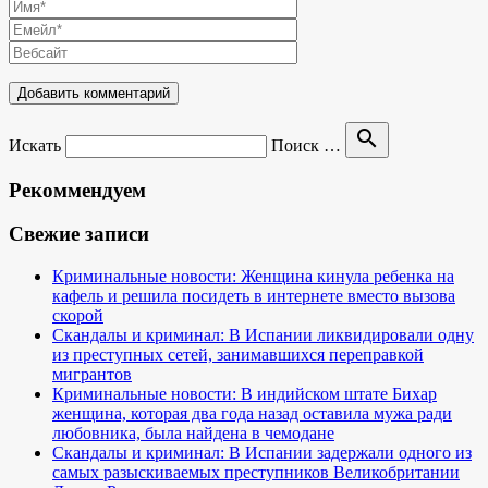
search
Искать
Поиск …
Рекоммендуем
Свежие записи
Криминальные новости: Женщина кинула ребенка на
кафель и решила посидеть в интернете вместо вызова
скорой
Скандалы и криминал: В Испании ликвидировали одну
из преступных сетей, занимавшихся переправкой
мигрантов
Криминальные новости: В индийском штате Бихар
женщина, которая два года назад оставила мужа ради
любовника, была найдена в чемодане
Скандалы и криминал: В Испании задержали одного из
самых разыскиваемых преступников Великобритании