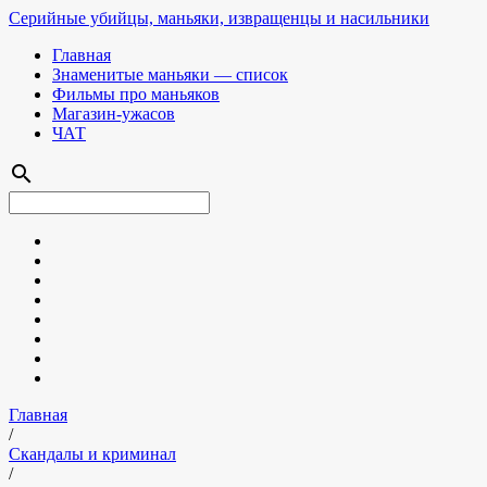
Серийные убийцы, маньяки, извращенцы и насильники
Главная
Знаменитые маньяки — список
Фильмы про маньяков
Магазин-ужасов
ЧАТ
search
Главная
/
Скандалы и криминал
/