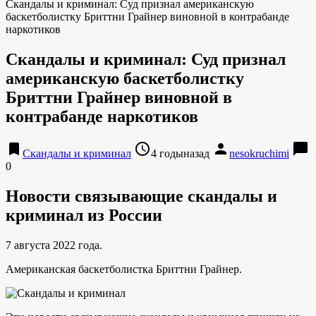
Скандалы и криминал: Суд признал американскую
баскетболистку Бриттни Грайнер виновной в контрабанде
наркотиков
Скандалы и криминал: Суд признал
американскую баскетболистку
Бриттни Грайнер виновной в
контрабанде наркотиков
bookmark
access_time
person
chat_bubble
Скандалы и криминал
4 годыназад
nesokruchimi
0
Новости связывающие скандалы и
криминал из России
7 августа 2022 года.
Американская баскетболистка Бриттни Грайнер.