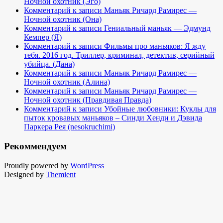
Ночной охотник (Эго)
Комментарий к записи Маньяк Ричард Рамирес —
Ночной охотник (Она)
Комментарий к записи Гениальный маньяк — Эдмунд
Кемпер (Я)
Комментарий к записи Фильмы про маньяков: Я жду
тебя. 2016 год. Триллер, криминал, детектив, серийный
убийца. (Дана)
Комментарий к записи Маньяк Ричард Рамирес —
Ночной охотник (Алина)
Комментарий к записи Маньяк Ричард Рамирес —
Ночной охотник (Правдивая Правда)
Комментарий к записи Убойные любовники: Куклы для
пыток кровавых маньяков – Синди Хенди и Дэвида
Паркера Рея (nesokruchimi)
Рекоммендуем
Proudly powered by
WordPress
Designed by
Themient