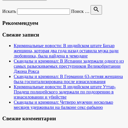
search
Искать
Поиск …
Рекоммендуем
Свежие записи
Криминальные новости: В индийском штате Бихар
женщина, которая два года назад оставила мужа ради
любовника, была найдена в чемодане
Скандалы и криминал: В Испании задержали одного из
самых разыскиваемых преступников Великобритании
Джона Рокса
Скандалы и криминал: В Германии 63-летняя женщина
была госпитализирована после изнасилования
Криминальные новости: В индийском штате Уттар-
Прадеш полицейского задержали по подозрению в
изнасиловании и убийстве
Скандалы и криминал: Четверо мужчин несколько
месяцев удерживали на балконе секс-рабыню
Свежие комментарии