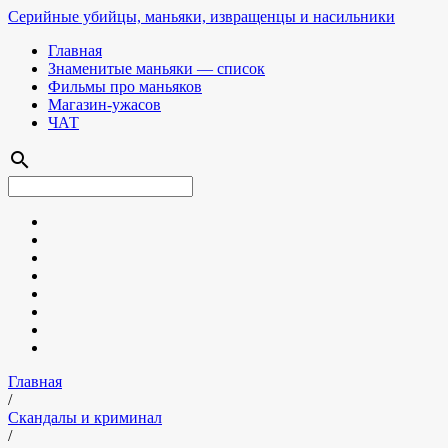
Серийные убийцы, маньяки, извращенцы и насильники
Главная
Знаменитые маньяки — список
Фильмы про маньяков
Магазин-ужасов
ЧАТ
search
Главная
/
Скандалы и криминал
/