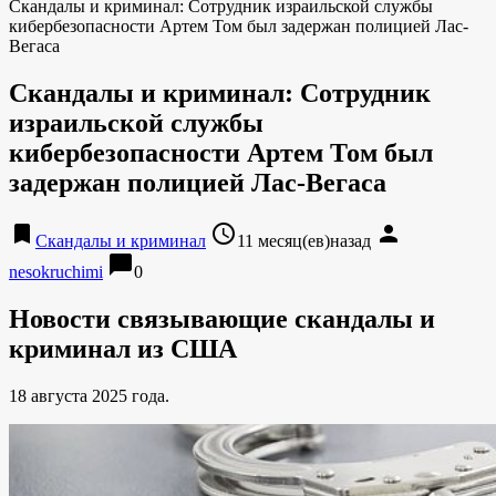
Скандалы и криминал: Сотрудник израильской службы
кибербезопасности Артем Том был задержан полицией Лас-
Вегаса
Скандалы и криминал: Сотрудник
израильской службы
кибербезопасности Артем Том был
задержан полицией Лас-Вегаса
bookmark
access_time
person
Скандалы и криминал
11 месяц(ев)назад
chat_bubble
nesokruchimi
0
Новости связывающие скандалы и
криминал из США
18 августа 2025 года.