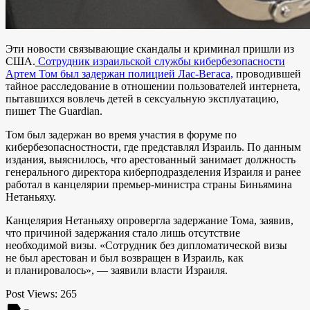
Эти новости связывающие скандалы и криминал пришли из
США.
Сотрудник израильской службы кибербезопасности
Артем Том был задержан полицией Лас-Вегаса,
проводившей
тайное расследование в отношении пользователей интернета,
пытавшихся вовлечь детей в сексуальную эксплуатацию,
пишет The Guardian.
Том был задержан во время участия в форуме по
кибербезопасностности, где представлял Израиль. По данным
издания, выяснилось, что арестованный занимает должность
генерального директора киберподразделения Израиля и ранее
работал в канцелярии премьер-министра страны Биньямина
Нетаньяху.
Канцелярия Нетаньяху опровергла задержание Тома, заявив,
что причиной задержания стало лишь отсутствие
необходимой визы. «Сотрудник без дипломатической визы
не был арестован и был возвращен в Израиль, как
и планировалось»,
— заявили власти Израиля.
Post Views:
265
label