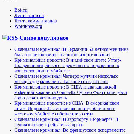
Войти
Лента записей
Лента комментариев
WordPress.org
Самое популярное
Скандалы и криминал: В Германии 63-летняя женщина
была госпитализирована после изнасилования
Криминальные новости: В индийском штате Уттар-
Прадеш полицейского задержали по подозрению в
изнасиловании и убийстве
Скандалы и криминал: Четверо мужчин несколько
месяцев удерживали на балконе секс-рабыню
Криминальные новости: В США глава канадской
кофейной компании Gambella Лучано Фраттолин убил
свою девятилетнюю дочь
Криминальные новости: из США. В американском
штате Индиана 32-летнюю женщину обвинили в
жестоком убийстве собственного отца
Скандалы и криминал: В аэропорту Нюрнберга 11
человек сняли с рейса из-за драки
Скандалы и криминал: Во французском департаменте