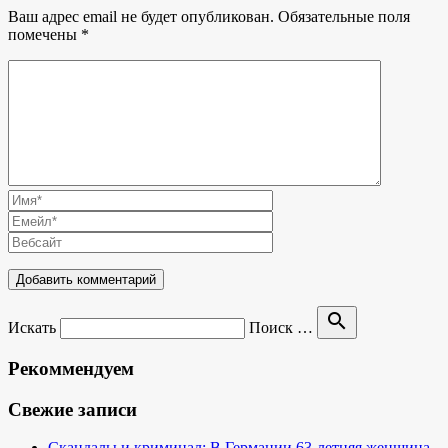
Ваш адрес email не будет опубликован.
Обязательные поля
помечены
*
search
Искать
Поиск …
Рекоммендуем
Свежие записи
Скандалы и криминал: В Германии 63-летняя женщина