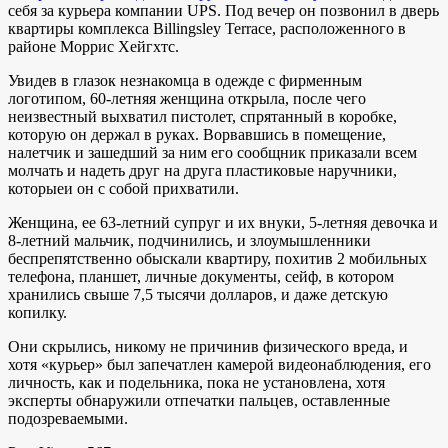
себя за курьера компании UPS. Под вечер он позвонил в дверь
квартиры комплекса Billingsley Terrace, расположенного в
районе Моррис Хейгхтс.
Увидев в глазок незнакомца в одежде с фирменным
логотипом, 60-летняя женщина открыла, после чего
неизвестный выхватил пистолет, спрятанный в коробке,
которую он держал в руках. Ворвавшись в помещение,
налетчик и зашедший за ним его сообщник приказали всем
молчать и надеть друг на друга пластиковые наручники,
которыеи он с собой прихватили.
Женщина, ее 63-летний супруг и их внуки, 5-летняя девочка и
8-летний мальчик, подчинились, и злоумышленники
беспрепятственно обыскали квартиру, похитив 2 мобильных
телефона, планшет, личные документы, сейф, в котором
хранились свыше 7,5 тысячи долларов, и даже детскую
копилку.
Они скрылись, никому не причинив физического вреда, и
хотя «курьер» был запечатлен камерой видеонаблюдения, его
личность, как и подельника, пока не установлена, хотя
эксперты обнаружили отпечатки пальцев, оставленные
подозреваемыми.