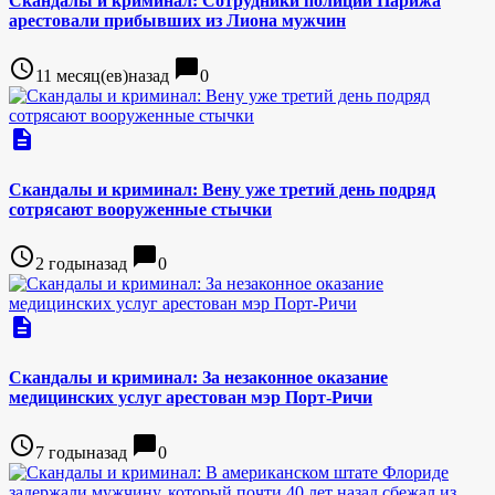
Скандалы и криминал: Сотрудники полиции Парижа
арестовали прибывших из Лиона мужчин
access_time
chat_bubble
11 месяц(ев)назад
0
description
Скандалы и криминал: Вену уже третий день подряд
сотрясают вооруженные стычки
access_time
chat_bubble
2 годыназад
0
description
Скандалы и криминал: За незаконное оказание
медицинских услуг арестован мэр Порт-Ричи
access_time
chat_bubble
7 годыназад
0