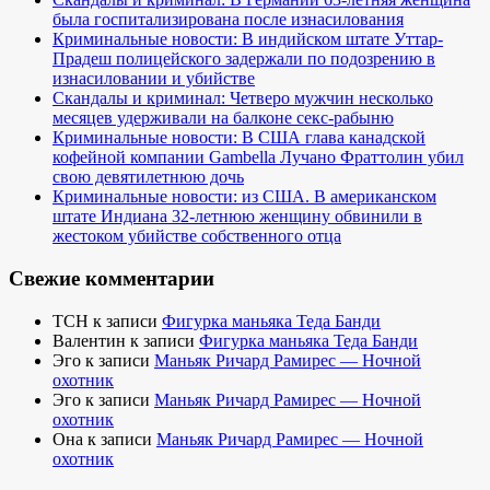
была госпитализирована после изнасилования
Криминальные новости: В индийском штате Уттар-
Прадеш полицейского задержали по подозрению в
изнасиловании и убийстве
Скандалы и криминал: Четверо мужчин несколько
месяцев удерживали на балконе секс-рабыню
Криминальные новости: В США глава канадской
кофейной компании Gambella Лучано Фраттолин убил
свою девятилетнюю дочь
Криминальные новости: из США. В американском
штате Индиана 32-летнюю женщину обвинили в
жестоком убийстве собственного отца
Свежие комментарии
TCH
к записи
Фигурка маньяка Теда Банди
Валентин
к записи
Фигурка маньяка Теда Банди
Эго
к записи
Маньяк Ричард Рамирес — Ночной
охотник
Эго
к записи
Маньяк Ричард Рамирес — Ночной
охотник
Она
к записи
Маньяк Ричард Рамирес — Ночной
охотник