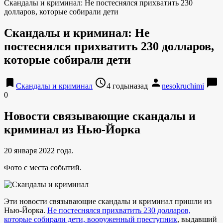
Скандалы и криминал: Не постеснялся прихватить 230
долларов, которые собирали дети
Скандалы и криминал: Не
постеснялся прихватить 230 долларов,
которые собирали дети
bookmark
access_time
person
chat_bubble
Скандалы и криминал
4 годыназад
nesokruchimi
0
Новости связывающие скандалы и
криминал из Нью-Йорка
20 января 2022 года.
Фото с места событий.
Эти новости связывающие скандалы и криминал пришли из
Нью-Йорка.
Не постеснялся прихватить 230 долларов,
которые собирали дети, вооруженный преступник
, выдавший