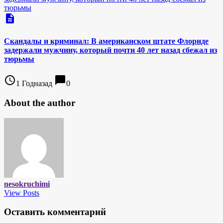
description
Скандалы и криминал: В американском штате Флориде
задержали мужчину, который почти 40 лет назад сбежал из
тюрьмы
access_time
chat_bubble
1 Годназад
0
About the author
nesokruchimi
View Posts
Оставить комментарий