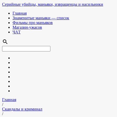
Серийные убийцы, маньяки, извращенцы и насильники
Главная
Знаменитые маньяки — список
Фильмы про маньяков
Магазин-ужасов
ЧАТ
search
Главная
/
Скандалы и криминал
/