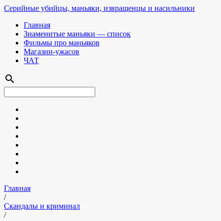
Серийные убийцы, маньяки, извращенцы и насильники
Главная
Знаменитые маньяки — список
Фильмы про маньяков
Магазин-ужасов
ЧАТ
search
Главная
/
Скандалы и криминал
/