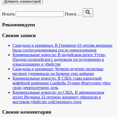
search
Искать
Поиск …
Рекоммендуем
Свежие записи
Скандалы и криминал: В Германии 63-летняя женщина
была госпитализирована после изнасилования
Криминальные новости: В индийском штате Уттар-
Прадеш полицейского задержали по подозрению в
изнасиловании и убийстве
Скандалы и криминал: Четверо мужчин несколько
месяцев удерживали на балконе секс-рабыню
Криминальные новости: В США глава канадской
кофейной компании Gambella Лучано Фраттолин убил
свою девятилетнюю дочь
Криминальные новости: из США. В американском
штате Индиана 32-летнюю женщину обвинили в
жестоком убийстве собственного отца
Свежие комментарии