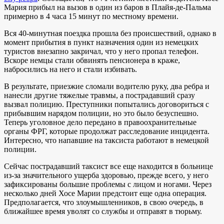
Мария прибыл на вызов в один из баров в Плайя-де-Пальма
примерно в 4 часа 15 минут по местному времени.
Вся 40-минутная поездка прошла без происшествий, однако в
момент прибытия в пункт назначения один из немецких
туристов внезапно закричал, что у него пропал телефон.
Вскоре немцы стали обвинять пенсионера в краже,
набросились на него и стали избивать.
В результате, приезжие сломали водителю руку, два ребра и
нанесли другие тяжелые травмы, а пострадавший сразу
вызвал полицию. Преступники попытались договориться с
прибывшим нарядом полиции, но это было безуспешно.
Теперь уголовное дело передано в правоохранительные
органы ФРГ, которые продолжат расследование инцидента.
Интересно, что напавшие на таксиста работают в немецкой
полиции.
Сейчас пострадавший таксист все еще находится в больнице
из-за значительного ущерба здоровью, прежде всего, у него
зафиксированы большие проблемы с лицом и ногами. Через
несколько дней Хосе Марии предстоит еще одна операция.
Предполагается, что злоумышленников, в свою очередь, в
ближайшее время уволят со службы и отправят в тюрьму.