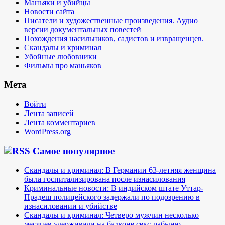
Маньяки и убийцы
Новости сайта
Писатели и художественные произведения. Аудио
версии документальных повестей
Похождения насильников, садистов и извращенцев.
Скандалы и криминал
Убойные любовники
Фильмы про маньяков
Мета
Войти
Лента записей
Лента комментариев
WordPress.org
Самое популярное
Скандалы и криминал: В Германии 63-летняя женщина
была госпитализирована после изнасилования
Криминальные новости: В индийском штате Уттар-
Прадеш полицейского задержали по подозрению в
изнасиловании и убийстве
Скандалы и криминал: Четверо мужчин несколько
месяцев удерживали на балконе секс-рабыню