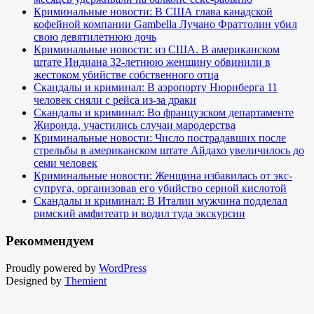
Криминальные новости: В США глава канадской
кофейной компании Gambella Лучано Фраттолин убил
свою девятилетнюю дочь
Криминальные новости: из США. В американском
штате Индиана 32-летнюю женщину обвинили в
жестоком убийстве собственного отца
Скандалы и криминал: В аэропорту Нюрнберга 11
человек сняли с рейса из-за драки
Скандалы и криминал: Во французском департаменте
Жиронда, участились случаи мародерства
Криминальные новости: Число пострадавших после
стрельбы в американском штате Айдахо увеличилось до
семи человек
Криминальные новости: Женщина избавилась от экс-
супруга, организовав его убийство серной кислотой
Скандалы и криминал: В Италии мужчина подделал
римский амфитеатр и водил туда экскурсии
Рекоммендуем
Proudly powered by
WordPress
Designed by
Themient