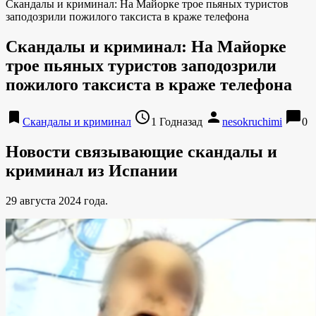
Скандалы и криминал: На Майорке трое пьяных туристов
заподозрили пожилого таксиста в краже телефона
Скандалы и криминал: На Майорке
трое пьяных туристов заподозрили
пожилого таксиста в краже телефона
bookmark
access_time
person
chat_bubble
Скандалы и криминал
1 Годназад
nesokruchimi
0
Новости связывающие скандалы и
криминал из Испании
29 августа 2024 года.