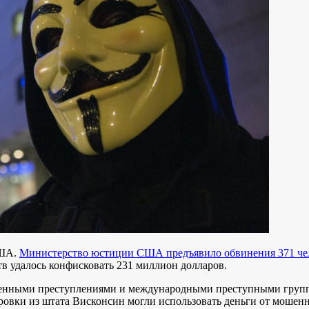
США.
Министерство юстиции США предъявило обвинения 371 чело
тв удалось конфисковать 231 миллион долларов.
твенными преступлениями и международными преступными групп
овки из штата Висконсин могли использовать деньги от мошенни