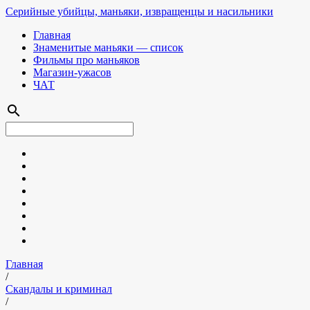
Серийные убийцы, маньяки, извращенцы и насильники
Главная
Знаменитые маньяки — список
Фильмы про маньяков
Магазин-ужасов
ЧАТ
search
Главная
/
Скандалы и криминал
/