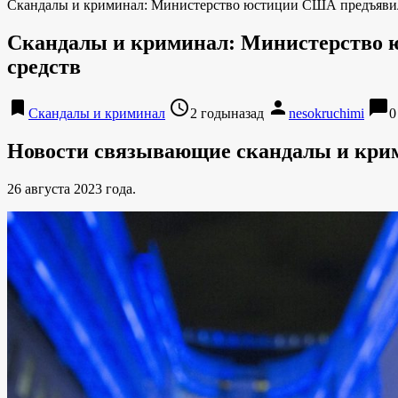
Скандалы и криминал: Министерство юстиции США предъявило
Скандалы и криминал: Министерство ю
средств
bookmark
access_time
person
chat_bubble
Скандалы и криминал
2 годыназад
nesokruchimi
0
Новости связывающие скандалы и кр
26 августа 2023 года.