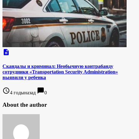
description
Скандалы и криминал: Необычную контрабанду
сотрудники «Transportation Security Administration»
выявили у ребенка
access_time
chat_bubble
4 годыназад
0
About the author