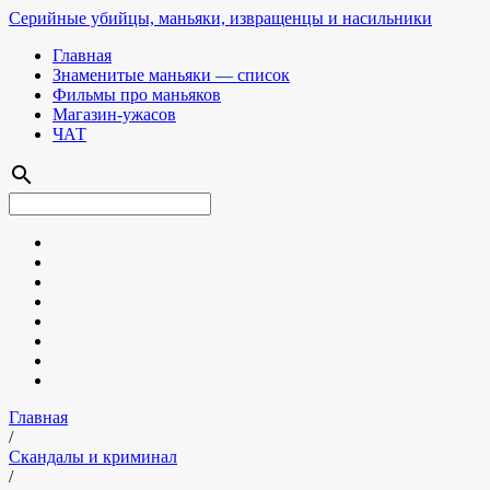
Серийные убийцы, маньяки, извращенцы и насильники
Главная
Знаменитые маньяки — список
Фильмы про маньяков
Магазин-ужасов
ЧАТ
search
Главная
/
Скандалы и криминал
/