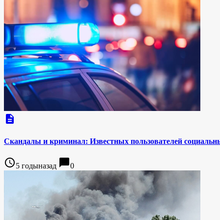
description
Скандалы и криминал: Известных пользователей социальн
access_time
chat_bubble
5 годыназад
0