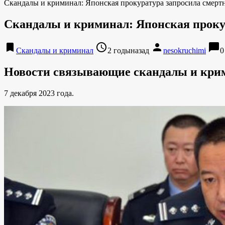
Скандалы и криминал: Японская прокуратура запросила смерт
Скандалы и криминал: Японская прокур
bookmark
access_time
person
chat_bubble
Скандалы и криминал
2 годыназад
nesokruchimi
0
Новости связывающие скандалы и кри
7 декабря 2023 года.