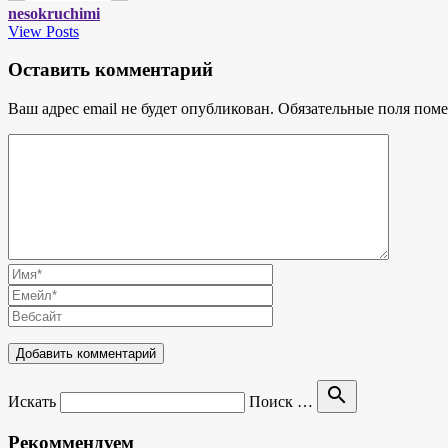
nesokruchimi
View Posts
Оставить комментарий
Ваш адрес email не будет опубликован.
Обязательные поля пом
search
Искать
Поиск …
Рекоммендуем