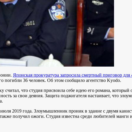
понии.
Японская прокуратура запросила смертный приговор для 
го погибли 36 человек. Об этом сообщило агентство
Kyodo
.
у считал, что студия присвоила себе идею его романа, который
ность за свои деяния.
Защита поджигателя настаивает, что злоу
а.
юля 2019 года. Злоумышленник проник в здание с двумя канистра
также получил ожоги. Студия известна среди любителей манги и