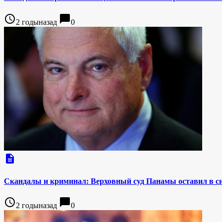
access_time
chat_bubble
2 годыназад
0
description
Скандалы и криминал: Верховный суд Панамы оставил в с
access_time
chat_bubble
2 годыназад
0