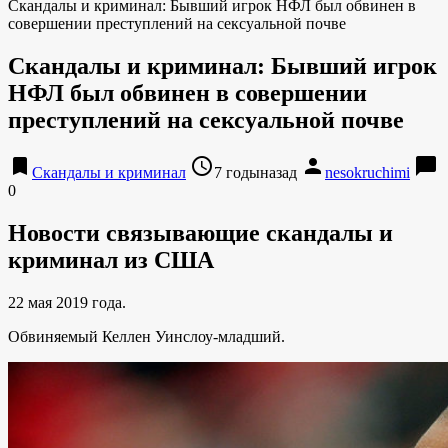
Скандалы и криминал: Бывший игрок НФЛ был обвинен в
совершении преступлений на сексуальной почве
Скандалы и криминал: Бывший игрок
НФЛ был обвинен в совершении
преступлений на сексуальной почве
bookmark
access_time
person
chat_bubble
Скандалы и криминал
7 годыназад
nesokruchimi
0
Новости связывающие скандалы и
криминал из США
22 мая 2019 года.
Обвиняемый Келлен Уинслоу-младший.