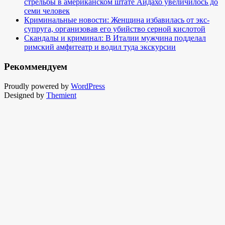
стрельбы в американском штате Айдахо увеличилось до
семи человек
Криминальные новости: Женщина избавилась от экс-
супруга, организовав его убийство серной кислотой
Скандалы и криминал: В Италии мужчина подделал
римский амфитеатр и водил туда экскурсии
Рекоммендуем
Proudly powered by
WordPress
Designed by
Themient