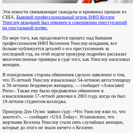
Эти новости связывающие скандалы и криминал пришли из
США.
Бывший профессиональный игрок НФЛ Келлен
Уинслоу-младший был обвинен в совершении преступлений
на сексуальной почве.
По мере того, как продолжается процесс над бывшим
профессионалом НФЛ Келленом Уинслоу-младшим, все
больше публикуется деталей о его преступлениях за
последний год, на этой неделе прокурор подробно рассказал
многочисленные примеры в суде того, как Уинслоу насиловал
женщин.
В понедельник сторона обвинения сделало заявление о том,
что 35-летний Уинслоу изнасиловал 54-летнюю автостопщицу
и 59-летнюю бездомную женщину, — сообщает «Associated
Press». Также ему было предъявлено обвинение в
изнасиловании 17-летней девочки в 2003 году, когда он был
19-летним студентом колледжа.
Прокурор Дэн Оуэнс заявил суду: «Что Уинслоу взял то, что
захотел!», — сообщает «USA Today». Установлено, что
жертвами Келлена Уинслоу стали пять случайных женщин,
которые до этого не знали ничего о Келлене.