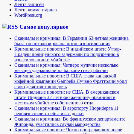
Лента записей
Лента комментариев
WordPress.org
Самое популярное
Скандалы и криминал: В Германии 63-летняя женщина
была госпитализирована после изнасилования
Криминальные новости: В индийском штате Уттар-
Прадеш полицейского задержали по подозрению в
изнасиловании и убийстве
Скандалы и криминал: Четверо мужчин несколько
месяцев удерживали на балконе секс-рабыню
Криминальные новости: В США глава канадской
кофейной компании Gambella Лучано Фраттолин убил
свою девятилетнюю дочь
Криминальные новости: из США. В американском
штате Индиана 32-летнюю женщину обвинили в
жестоком убийстве собственного отца
Скандалы и криминал: В аэропорту Нюрнберга 11
человек сняли с рейса из-за драки
Скандалы и криминал: Во французском департаменте
Жиронда, участились случаи мародерства
Криминальные новости: Число пострадавших после