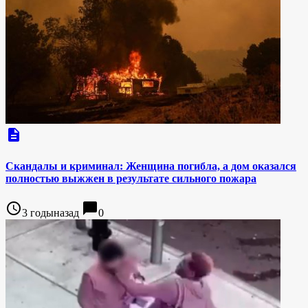
description
Скандалы и криминал: Женщина погибла, а дом оказался
полностью выжжен в результате сильного пожара
access_time
chat_bubble
3 годыназад
0