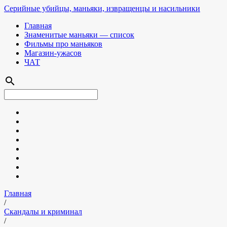
Серийные убийцы, маньяки, извращенцы и насильники
Главная
Знаменитые маньяки — список
Фильмы про маньяков
Магазин-ужасов
ЧАТ
search
Главная
/
Скандалы и криминал
/