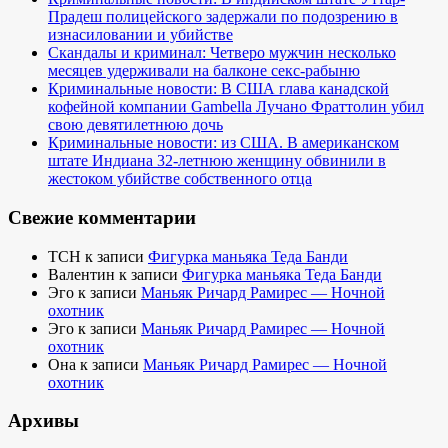
Прадеш полицейского задержали по подозрению в
изнасиловании и убийстве
Скандалы и криминал: Четверо мужчин несколько
месяцев удерживали на балконе секс-рабыню
Криминальные новости: В США глава канадской
кофейной компании Gambella Лучано Фраттолин убил
свою девятилетнюю дочь
Криминальные новости: из США. В американском
штате Индиана 32-летнюю женщину обвинили в
жестоком убийстве собственного отца
Свежие комментарии
TCH
к записи
Фигурка маньяка Теда Банди
Валентин
к записи
Фигурка маньяка Теда Банди
Эго
к записи
Маньяк Ричард Рамирес — Ночной
охотник
Эго
к записи
Маньяк Ричард Рамирес — Ночной
охотник
Она
к записи
Маньяк Ричард Рамирес — Ночной
охотник
Архивы