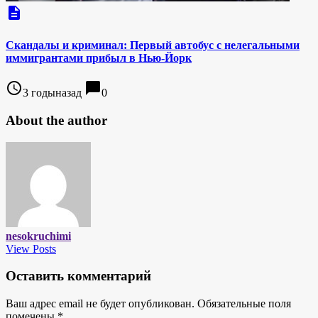
description
Скандалы и криминал: Первый автобус с нелегальными
иммигрантами прибыл в Нью-Йорк
access_time
chat_bubble
3 годыназад
0
About the author
nesokruchimi
View Posts
Оставить комментарий
Ваш адрес email не будет опубликован.
Обязательные поля
помечены
*