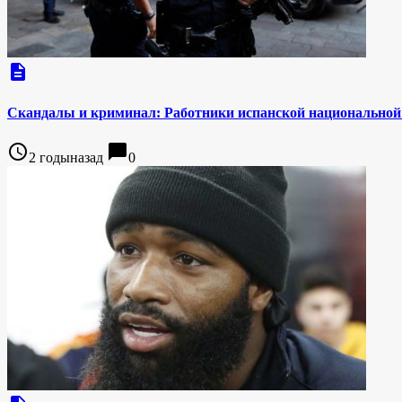
description
Скандалы и криминал: Работники испанской национальной
access_time
chat_bubble
2 годыназад
0