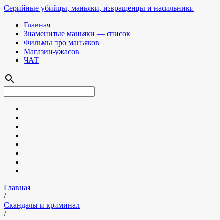
Серийные убийцы, маньяки, извращенцы и насильники
Главная
Знаменитые маньяки — список
Фильмы про маньяков
Магазин-ужасов
ЧАТ
search
Главная
/
Скандалы и криминал
/