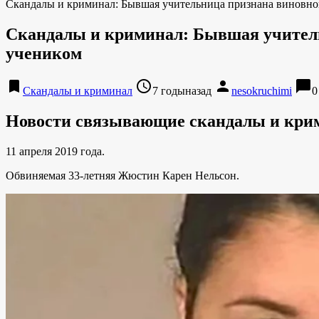
Скандалы и криминал: Бывшая учительница признана виновной 
Скандалы и криминал: Бывшая учительн
учеником
bookmark
access_time
person
chat_bubble
Скандалы и криминал
7 годыназад
nesokruchimi
0
Новости связывающие скандалы и кри
11 апреля 2019 года.
Обвиняемая 33-летняя Жюстин Карен Нельсон.