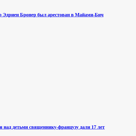
р Эдриен Бронер был арестован в Майами-Бич
я над детьми священнику-французу дали 17 лет