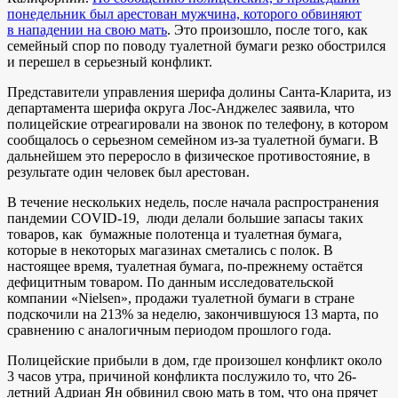
понедельник был арестован мужчина, которого обвиняют
в нападении на свою мать
. Это произошло, после того, как
семейный спор по поводу туалетной бумаги резко обострился
и перешел в серьезный конфликт.
Представители управления шерифа долины Санта-Кларита, из
департамента шерифа округа Лос-Анджелес заявила, что
полицейские отреагировали на звонок по телефону, в котором
сообщалось о серьезном семейном из-за туалетной бумаги. В
дальнейшем это переросло в физическое противостояние, в
результате один человек был арестован.
В течение нескольких недель, после начала распространения
пандемии COVID-19, люди делали большие запасы таких
товаров, как бумажные полотенца и туалетная бумага,
которые в некоторых магазинах сметались с полок. В
настоящее время, туалетная бумага, по-прежнему остаётся
дефицитным товаром. По данным исследовательской
компании «Nielsen», продажи туалетной бумаги в стране
подскочили на 213% за неделю, закончившуюся 13 марта, по
сравнению с аналогичным периодом прошлого года.
Полицейские прибыли в дом, где произошел конфликт около
3 часов утра, причиной конфликта послужило то, что 26-
летний Адриан Ян обвинил свою мать в том, что она прячет