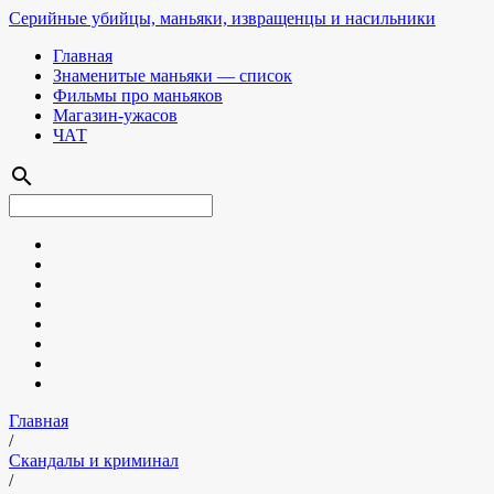
Серийные убийцы, маньяки, извращенцы и насильники
Главная
Знаменитые маньяки — список
Фильмы про маньяков
Магазин-ужасов
ЧАТ
search
Главная
/
Скандалы и криминал
/