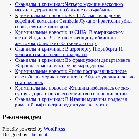
Скандалы и криминал: Четверо мужчин несколько
месяцев удерживали на балконе секс-рабыню
Криминальные новости: В США глава канадской
кофейной компании Gambella Лучано Фраттолин убил
свою девятилетнюю дочь
Криминальные новости: из США. В американском
штате Индиана 32-летнюю женщину обвинили в
жестоком убийстве собственного отца
Скандалы и криминал: В аэропорту Нюрнберга 11
человек сняли с рейса из-за драки
Скандалы и криминал: Во французском департаменте
Жиронда, участились случаи мародерства
Криминальные новости: Число пострадавших после
стрельбы в американском штате Айдахо увеличилось до
семи человек
Криминальные новости: Женщина избавилась от экс-
супруга, организовав его убийство серной кислотой
Скандалы и криминал: В Италии мужчина подделал
римский амфитеатр и водил туда экскурсии
Рекоммендуем
Proudly powered by
WordPress
Designed by
Themient