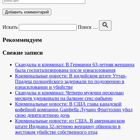
search
Искать
Поиск …
Рекоммендуем
Свежие записи
Скандалы и криминал: В Германии 63-летняя женщина
была госпитализирована после изнасилования
Криминальные новости: В индийском штате Уттар-
Прадеш полицейского задержали по подозрению в
изнасиловании и убийстве
Скандалы и криминал: Четверо мужчин несколько
месяцев удерживали на балконе секс-рабыню
Криминальные новости: В США глава канадской
кофейной компании Gambella Лучано Фраттолин убил
свою девятилетнюю дочь
Криминальные новости: из США. В американском
штате Индиана 32-летнюю женщину обвинили в
жестоком убийстве собственного отца