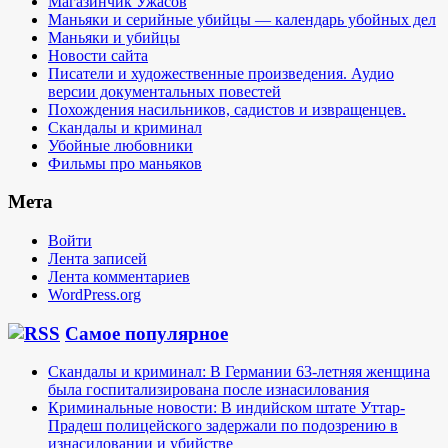
Магазинчик Ужасов
Маньяки и серийные убийцы — календарь убойных дел
Маньяки и убийцы
Новости сайта
Писатели и художественные произведения. Аудио
версии документальных повестей
Похождения насильников, садистов и извращенцев.
Скандалы и криминал
Убойные любовники
Фильмы про маньяков
Мета
Войти
Лента записей
Лента комментариев
WordPress.org
Самое популярное
Скандалы и криминал: В Германии 63-летняя женщина
была госпитализирована после изнасилования
Криминальные новости: В индийском штате Уттар-
Прадеш полицейского задержали по подозрению в
изнасиловании и убийстве