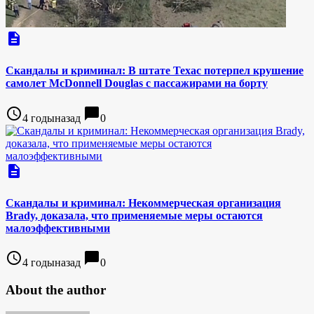
description
Скандалы и криминал: В штате Техас потерпел крушение
самолет McDonnell Douglas с пассажирами на борту
access_time
chat_bubble
4 годыназад
0
description
Скандалы и криминал: Некоммерческая организация
Brady, доказала, что применяемые меры остаются
малоэффективными
access_time
chat_bubble
4 годыназад
0
About the author