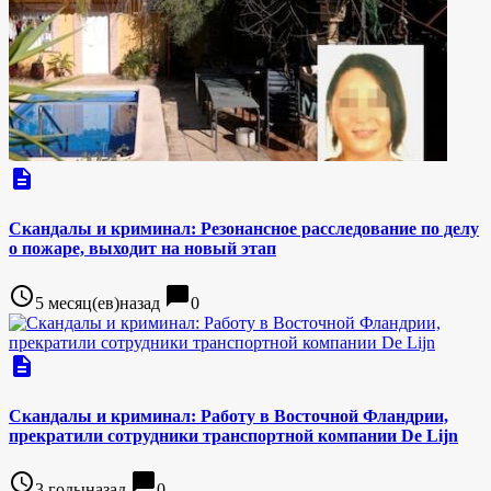
description
Скандалы и криминал: Резонансное расследование по делу
о пожаре, выходит на новый этап
access_time
chat_bubble
5 месяц(ев)назад
0
description
Скандалы и криминал: Работу в Восточной Фландрии,
прекратили сотрудники транспортной компании De Lijn
access_time
chat_bubble
3 годыназад
0