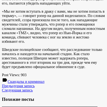
его, пытаются убедить нападающих уйти.
«Мы не хотим вступать в драку с вами, мы не хотим попасть в
тюрьму», — говорит рэпер на данной видеозаписи. По словам
свидетелей, ссора произошла после того, как нападающие
мужчины стали утверждать, что рэпер и его помощники
сломали наушники. На другом видео, полученным новостным
каналом «TMZ», видно, что рэпер из Нью-Йорка и его
команда, сбивают человека с ног на землю и жестоко
избивают его.
Шведские полицейские сообщают, что расследование только
началось и находится на начальной стадии. Как стало
известно, полиция Швеции может задержать рэпера,
арестованного в этот вторник на три дня, прежде чем ему
будет предъявлено официальное обвинение в суде.
Post Views:
903
label
Скандалы и криминал
Предыдущая запись
Следующая запись
Похожие посты