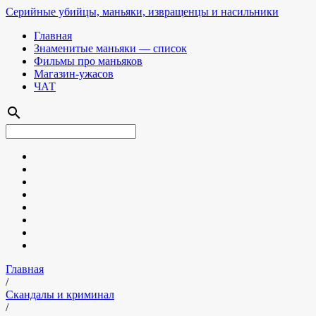
Серийные убийцы, маньяки, извращенцы и насильники
Главная
Знаменитые маньяки — список
Фильмы про маньяков
Магазин-ужасов
ЧАТ
search
Главная
/
Скандалы и криминал
/