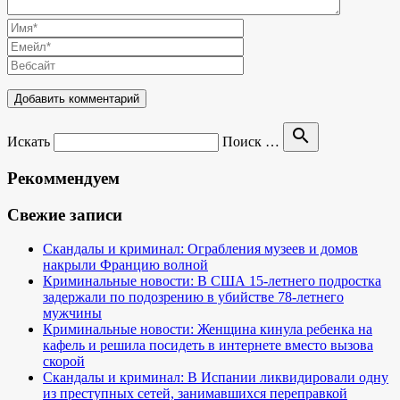
search
Искать
Поиск …
Рекоммендуем
Свежие записи
Скандалы и криминал: Ограбления музеев и домов
накрыли Францию волной
Криминальные новости: В США 15-летнего подростка
задержали по подозрению в убийстве 78-летнего
мужчины
Криминальные новости: Женщина кинула ребенка на
кафель и решила посидеть в интернете вместо вызова
скорой
Скандалы и криминал: В Испании ликвидировали одну
из преступных сетей, занимавшихся переправкой