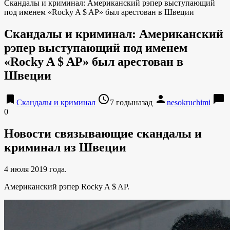
Скандалы и криминал: Американский рэпер выступающий
под именем «Rocky A $ AP» был арестован в Швеции
Скандалы и криминал: Американский
рэпер выступающий под именем
«Rocky A $ AP» был арестован в
Швеции
bookmark
access_time
person
chat_bubble
Скандалы и криминал
7 годыназад
nesokruchimi
0
Новости связывающие скандалы и
криминал из Швеции
4 июля 2019 года.
Американский рэпер Rocky A $ AP.