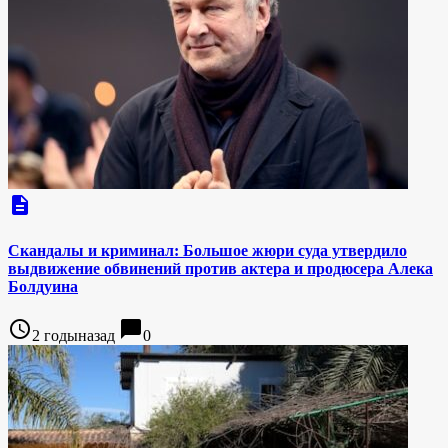
description
Скандалы и криминал: Большое жюри суда утвердило
выдвижение обвинений против актера и продюсера Алека
Болдуина
access_time
chat_bubble
2 годыназад
0