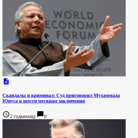
description
Скандалы и криминал: Суд приговорил Мухаммада
Юнуса к шести месяцам заключения
access_time
chat_bubble
2 годыназад
0