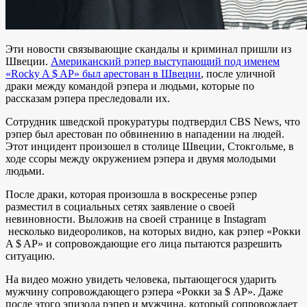
Эти новости связывающие скандалы и криминал пришли из
Швеции.
Американский рэпер выступающий под именем
«Rocky A $ AP» был арестован в Швеции
, после уличной
драки между командой рэпера и людьми, которые по
рассказам рэпера преследовали их.
Сотрудник шведской прокуратуры подтвердил CBS News, что
рэпер был арестован по обвинению в нападении на людей.
Этот инцидент произошел в столице Швеции, Стокгольме, в
ходе ссоры между окружением рэпера и двумя молодыми
людьми.
После драки, которая произошла в воскресенье рэпер
разместил в социальных сетях заявление о своей
невиновности. Выложив на своей странице в Instagram
несколько видеороликов, на которых видно, как рэпер «Рокки
A $ AP» и сопровождающие его лица пытаются разрешить
ситуацию.
На видео можно увидеть человека, пытающегося ударить
мужчину сопровождающего рэпера «Рокки за $ AP». Даже
после этого эпизода рэпер и мужчина, который сопровождает