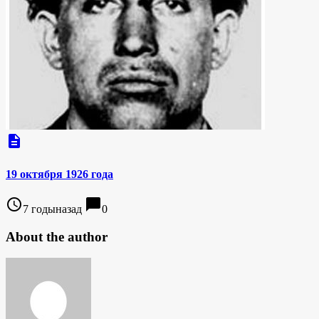
description
19 октября 1926 года
access_time
chat_bubble
7 годыназад
0
About the author