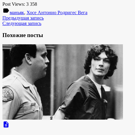
Post Views:
3 358
label
маньяк
,
Хосе Антонио Родригес Вега
Предыдущая запись
Следующая запись
Похожие посты
description