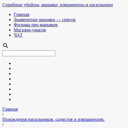
Серийные убийцы, маньяки, извращенцы и насильники
Главная
Знаменитые маньяки — список
Фильмы про маньяков
Магазин-ужасов
ЧАТ
search
Главная
/
Похождения насильников, садистов и извращенцев.
/