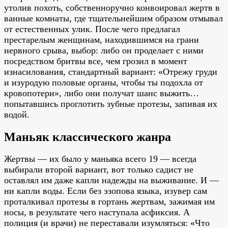
утолив похоть, собственноручно конвоировал жертв в
ванные комнаты, где тщательнейшим образом отмывал
от естественных улик. После чего предлагал
престарелым женщинам, находившимся на грани
нервного срыва, выбор: либо он проделает с ними
посредством бритвы все, чем грозил в момент
изнасилования, стандартный вариант: «Отрежу груди
и изуродую половые органы, чтобы ты подохла от
кровопотери», либо они получат шанс выжить…
попытавшись проглотить зубные протезы, запивая их
водой.
Маньяк классического жанра
Жертвы — их было у маньяка всего 19 — всегда
выбирали второй вариант, вот только садист не
оставлял им даже капли надежды на выживание. И —
ни капли воды. Если без эзопова языка, изувер сам
проталкивал протезы в гортань жертвам, зажимая им
носы, в результате чего наступала асфиксия. А
полиция (и врачи) не переставали изумляться: «Что