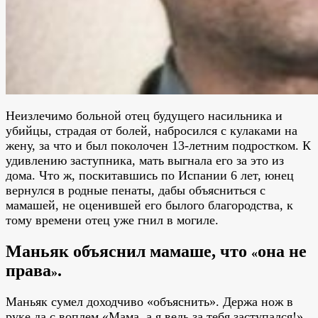
Неизлечимо больной отец будущего насильника и
убийцы, страдая от болей, набросился с кулаками на
жену, за что и был поколочен 13-летним подростком. К
удивлению заступника, мать выгнала его за это из
дома. Что ж, поскитавшись по Испании 6 лет, юнец
вернулся в родные пенаты, дабы объясниться с
мамашей, не оценившей его былого благородства, к
тому времени отец уже гнил в могиле.
Маньяк объяснил мамаше, что
она не
«
права
.
»
Маньяк сумел доходчиво «объяснить». Держа нож в
руке да с воплем «Мама, а я ведь за тебя заступался!»