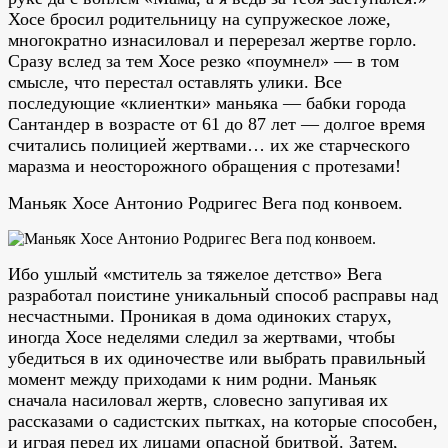
Хосе бросил родительницу на супружеское ложе,
многократно изнасиловал и перерезал жертве горло.
Сразу вслед за тем Хосе резко «поумнел» — в том
смысле, что перестал оставлять улики. Все
последующие «клиентки» маньяка — бабки города
Сантандер в возрасте от 61 до 87 лет — долгое время
считались полицией жертвами… их же старческого
маразма и неосторожного обращения с протезами!
Маньяк Хосе Антонио Родригес Вега под конвоем.
Ибо ушлый «мститель за тяжелое детство» Вега
разработал поистине уникальный способ расправы над
несчастными. Проникая в дома одиноких старух,
иногда Хосе неделями следил за жертвами, чтобы
убедиться в их одиночестве или выбрать правильный
момент между приходами к ним родни. Маньяк
сначала насиловал жертв, словесно запугивая их
рассказами о садистских пытках, на которые способен,
и играя перед их лицами опасной бритвой. Затем,