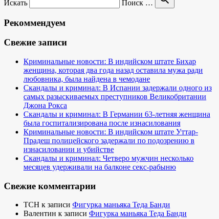
Искать
Поиск …
Рекоммендуем
Свежие записи
Криминальные новости: В индийском штате Бихар
женщина, которая два года назад оставила мужа ради
любовника, была найдена в чемодане
Скандалы и криминал: В Испании задержали одного из
самых разыскиваемых преступников Великобритании
Джона Рокса
Скандалы и криминал: В Германии 63-летняя женщина
была госпитализирована после изнасилования
Криминальные новости: В индийском штате Уттар-
Прадеш полицейского задержали по подозрению в
изнасиловании и убийстве
Скандалы и криминал: Четверо мужчин несколько
месяцев удерживали на балконе секс-рабыню
Свежие комментарии
TCH
к записи
Фигурка маньяка Теда Банди
Валентин
к записи
Фигурка маньяка Теда Банди