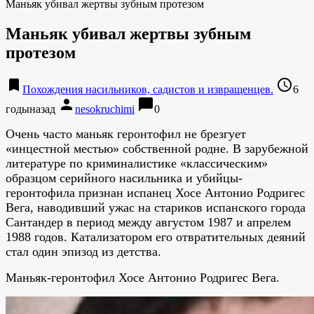
Маньяк убивал жертвы зубным протезом
Маньяк убивал жертвы зубным
протезом
bookmark
access_time
Похождения насильников, садистов и извращенцев.
6
person
chat_bubble
годыназад
nesokruchimi
0
Очень часто маньяк геронтофил не брезгует
«инцестной местью» собственной родне. В зарубежной
литературе по криминалистике «классическим»
образцом серийного насильника и убийцы-
геронтофила признан испанец Хосе Антонио Родригес
Вега, наводивший ужас на стариков испанского города
Сантандер в период между августом 1987 и апрелем
1988 годов. Катализатором его отвратительных деяний
стал один эпизод из детства.
Маньяк-геронтофил Хосе Антонио Родригес Вега.