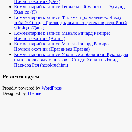
Ночной охотник (Она)
Комментарий к записи Гениальный маньяк — Эдмунд
Кемпер (Я)
Комментарий к записи Фильмы про маньяков: Я жду
тебя. 2016 год. Триллер, криминал, детектив, серийный
убийца. (Дана)
Комментарий к записи Маньяк Ричард Рамирес —
Ночной охотник (Алина)
Комментарий к записи Маньяк Ричард Рамирес —
Ночной охотник (Правдивая Правда)
Комментарий к записи Убойные любовники: Куклы для
пыток кровавых маньяков – Синди Хенди и Дэвида
Паркера Рея (nesokruchimi)
Рекоммендуем
Proudly powered by
WordPress
Designed by
Themient