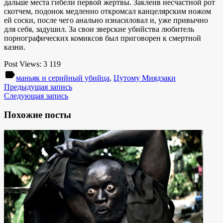
дальше места гибели первой жертвы. Заклеив несчастной рот
скотчем, подонок медленно откромсал канцелярским ножом
ей соски, после чего анально изнасиловал и, уже привычно
для себя, задушил. За свои зверские убийства любитель
порнографических комиксов был приговорен к смертной
казни.
Post Views:
3 119
label
маньяк и серийный убийца
,
Цутому Миядзаки
Предыдущая запись
Следующая запись
Похожие посты