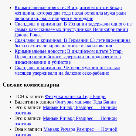
Криминальные новости: В индийском штате Бихар
женщина, которая два года назад оставила мужа ради
любовника, была найдена в чемодане
Скандалы и криминал: В Испании задержали одного из
самых разыскиваемых преступников Великобритании
Джона Рокса
Скандалы и криминал: В Германии 63-летняя женщина
была госпитализирована после изнасилования
Криминальные новости: В индийском штате Уттар-
Прадеш полицейского задержали по подозрению в
изнасиловании и убийстве
Скандалы и криминал: Четверо мужчин несколько
месяцев удерживали на балконе секс-рабыню
Свежие комментарии
TCH
к записи
Фигурка маньяка Теда Банди
Валентин
к записи
Фигурка маньяка Теда Банди
Эго
к записи
Маньяк Ричард Рамирес — Ночной
охотник
Эго
к записи
Маньяк Ричард Рамирес — Ночной
охотник
Она
к записи
Маньяк Ричард Рамирес — Ночной
охотник