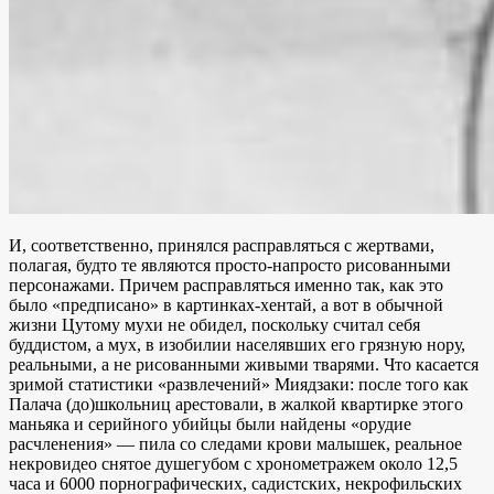
И, соответственно, принялся расправляться с жертвами,
полагая, будто те являются просто-напросто рисованными
персонажами. Причем расправляться именно так, как это
было «предписано» в картинках-хентай, а вот в обычной
жизни Цутому мухи не обидел, поскольку считал себя
буддистом, а мух, в изобилии населявших его грязную нору,
реальными, а не рисованными живыми тварями. Что касается
зримой статистики «развлечений» Миядзаки: после того как
Палача (до)школьниц арестовали, в жалкой квартирке этого
маньяка и серийного убийцы были найдены «орудие
расчленения» — пила со следами крови малышек, реальное
некровидео снятое душегубом с хронометражем около 12,5
часа и 6000 порнографических, садистских, некрофильских