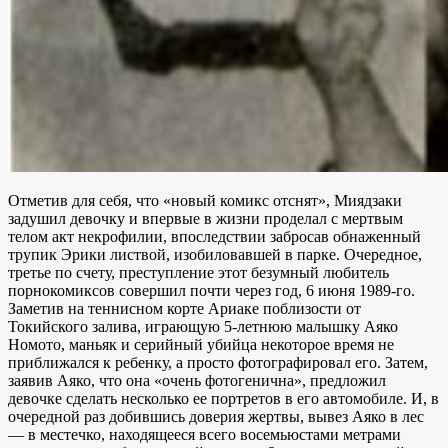
Отметив для себя, что «новый комикс отснят», Миядзаки
задушил девочку и впервые в жизни проделал с мертвым
телом акт некрофилии, впоследствии забросав обнаженный
трупик Эрики листвой, изобиловавшей в парке. Очередное,
третье по счету, преступление этот безумный любитель
порнокомиксов совершил почти через год, 6 июня 1989-го.
Заметив на теннисном корте Ариаке поблизости от
Токийского залива, играющую 5-летнюю малышку Аяко
Номото, маньяк и серийный убийца некоторое время не
приближался к ребенку, а просто фотографировал его. Затем,
заявив Аяко, что она «очень фотогенична», предложил
девочке сделать несколько ее портретов в его автомобиле. И, в
очередной раз добившись доверия жертвы, вывез Аяко в лес
— в местечко, находящееся всего восемьюстами метрами