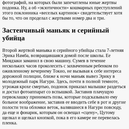
фотографий, на которых были запечатлены юные жертвы
подонка. Ну, а об «экзотичности» кошмарных преступлений
этого поклонника «веселых картинок» свидетельствует хотя
бы то, что он проделал с жертвами номер два и три.
Застенчивый маньяк и серийный
убийца
Второй жертвой маньяка и серийного убийцы стала 7-летняя
Эрика Намба, возвращавшаяся домой после школы. Ее
Миядзаки заманил в свою машину. Сумев в течение
нескольких часов проколесить с захваченным ребенком по
оживленному вечернему Токио, не вызывая к себе интереса
дорожной полиции, ближе к ночи маньяк вывез Эрику в
молодежный парк Нагури. Здесь, почти в полной темноте,
угрожая крохе смертью, подонок приказал малышке раздеться
и достал фотоаппарат со вспышкой. Заставив плачущую
первоклашку принимать позы, которые подсказывало ему
больное воображение, заставив ее вводить себе в рот и другие
полости тела обломки веток, валявшиеся в Нагури повсюду,
да еще и фонарик, которым он освещал «сцену», Цутому
щелкал и щелкал кнопкой, пока в его камере не перевелась
пленка.