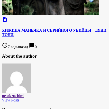
description
ХИЖИНА МАНЬЯКА И СЕРИЙНОГО УБИЙЦЫ – ДЯДИ
ТОНИ.
access_time
chat_bubble
7 годыназад
0
About the author
nesokruchimi
View Posts