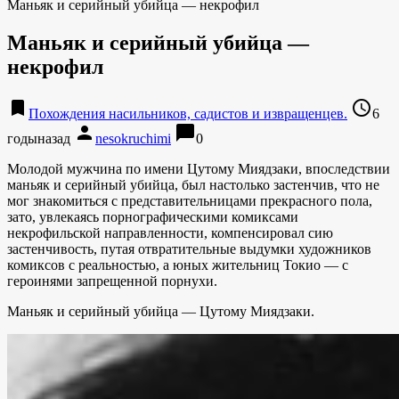
Маньяк и серийный убийца — некрофил
Маньяк и серийный убийца —
некрофил
bookmark
access_time
Похождения насильников, садистов и извращенцев.
6
person
chat_bubble
годыназад
nesokruchimi
0
Молодой мужчина по имени Цутому Миядзаки, впоследствии
маньяк и серийный убийца, был настолько застенчив, что не
мог знакомиться с представительницами прекрасного пола,
зато, увлекаясь порнографическими комиксами
некрофильской направленности, компенсировал сию
застенчивость, путая отвратительные выдумки художников
комиксов с реальностью, а юных жительниц Токио — с
героинями запрещенной порнухи.
Маньяк и серийный убийца — Цутому Миядзаки.