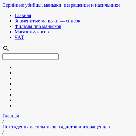
Серийные убийцы, маньяки, извращенцы и насильники
Главная
Знаменитые маньяки — список
Фильмы про маньяков
Магазин-ужасов
ЧАТ
search
Главная
/
Похождения насильников, садистов и извращенцев.
/