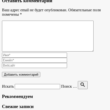
Оставить комментарий
Ваш адрес email не будет опубликован.
Обязательные поля
помечены
*
search
Искать
Поиск …
Рекоммендуем
Свежие записи