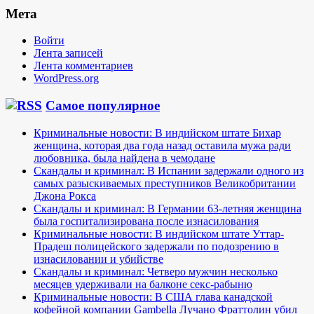
Мета
Войти
Лента записей
Лента комментариев
WordPress.org
Самое популярное
Криминальные новости: В индийском штате Бихар
женщина, которая два года назад оставила мужа ради
любовника, была найдена в чемодане
Скандалы и криминал: В Испании задержали одного из
самых разыскиваемых преступников Великобритании
Джона Рокса
Скандалы и криминал: В Германии 63-летняя женщина
была госпитализирована после изнасилования
Криминальные новости: В индийском штате Уттар-
Прадеш полицейского задержали по подозрению в
изнасиловании и убийстве
Скандалы и криминал: Четверо мужчин несколько
месяцев удерживали на балконе секс-рабыню
Криминальные новости: В США глава канадской
кофейной компании Gambella Лучано Фраттолин убил