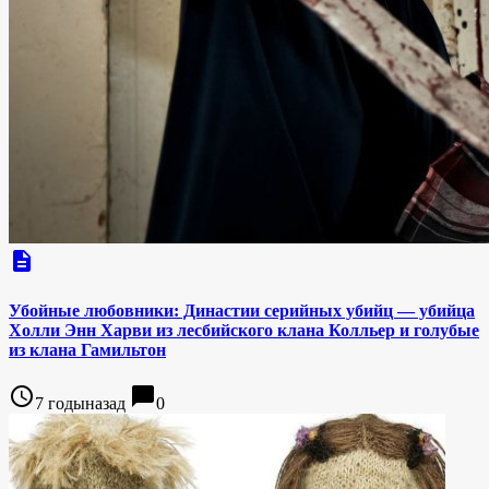
description
Убойные любовники: Династии серийных убийц — убийца
Холли Энн Харви из лесбийского клана Колльер и голубые
из клана Гамильтон
access_time
chat_bubble
7 годыназад
0