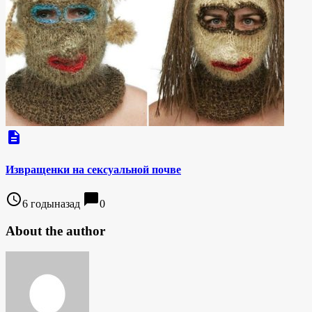
description
Извращенки на сексуальной почве
access_time
chat_bubble
6 годыназад
0
About the author