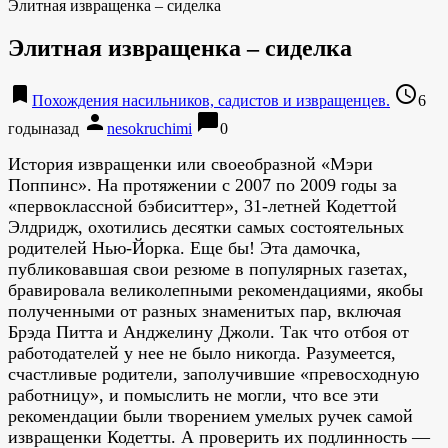
Элитная извращенка – сиделка
Элитная извращенка – сиделка
bookmark
access_time
Похождения насильников, садистов и извращенцев.
6
person
chat_bubble
годыназад
nesokruchimi
0
История извращенки или своеобразной «Мэри
Поппинс». На протяжении с 2007 по 2009 годы за
«первоклассной бэбиситтер», 31-летней Кодеттой
Элдридж, охотились десятки самых состоятельных
родителей Нью-Йорка. Еще бы! Эта дамочка,
публиковавшая свои резюме в популярных газетах,
бравировала великолепными рекомендациями, якобы
полученными от разных знаменитых пар, включая
Брэда Питта и Анджелину Джоли. Так что отбоя от
работодателей у нее не было никогда. Разумеется,
счастливые родители, заполучившие «превосходную
работницу», и помыслить не могли, что все эти
рекомендации были творением умелых ручек самой
извращенки Кодетты. А проверить их подлинность —