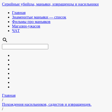
Серийные убийцы, маньяки, извращенцы и насильники
Главная
Знаменитые маньяки — список
Фильмы про маньяков
Магазин-ужасов
ЧАТ
search
Главная
/
Похождения насильников, садистов и извращенцев.
/