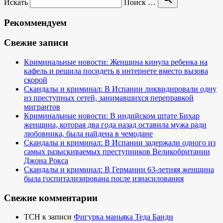
Искать
Поиск …
Рекоммендуем
Свежие записи
Криминальные новости: Женщина кинула ребенка на
кафель и решила посидеть в интернете вместо вызова
скорой
Скандалы и криминал: В Испании ликвидировали одну
из преступных сетей, занимавшихся переправкой
мигрантов
Криминальные новости: В индийском штате Бихар
женщина, которая два года назад оставила мужа ради
любовника, была найдена в чемодане
Скандалы и криминал: В Испании задержали одного из
самых разыскиваемых преступников Великобритании
Джона Рокса
Скандалы и криминал: В Германии 63-летняя женщина
была госпитализирована после изнасилования
Свежие комментарии
TCH
к записи
Фигурка маньяка Теда Банди