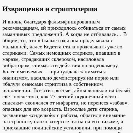
Извращенка и стриптизерша
И вновь, благодаря фальсифицированным
рекомендациям, ей приходилось отбиваться от самых
заманчивых предложений. А когда не отбивалась… В
общем, то, что в былые годы она проделывала с
малышней, далее Кодетта стала проделывать уже со
стариками. Самых немощных стариков, впавших в
маразм, страдающих склерозом, насиловала
вибратором, снимая эти действия на видеокамеру.
Более вменяемых — принуждала заниматься
онанизмом, насильно демонстрируя им порно или
«балуя» сеансами стриптиза в собственном
исполнении. Все эти грязные тайны всплыли на белый
свет после того, как 77-летний подопечный «секс-
сиделки» скончался от инфаркта, не перенеся «забав»,
опасных для его возраста. Взрослые дети старика,
вызванные «сиделкой» с работы, обратили внимание
на странные, плохо затертые пятна на его пижаме, а
приехавшие полицейские установили, при помощи