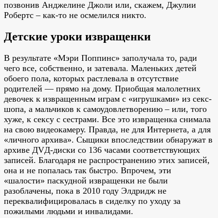
позвонив Анджелине Джоли или, скажем, Джулии
Робертс – как-то не осмелился никто.
Детские уроки извращенки
В результате «Мэри Поппинс» заполучала то, ради
чего все, собственно, и затевала. Маленьких детей
обоего пола, которых растлевала в отсутствие
родителей — прямо на дому. Приобщая малолетних
девочек к извращенным играм с «игрушками» из секс-
шопа, а мальчиков к самоудовлетворению – или, того
хуже, к сексу с сестрами. Все это извращенка снимала
на свою видеокамеру. Правда, не для Интернета, а для
«личного архива». Сыщики впоследствии обнаружат в
архиве ДVД-диски со 136 часами соответствующих
записей. Благодаря не распространению этих записей,
она и не попалась так быстро. Впрочем, эти
«шалости» паскудной извращенки не были
разоблачены, пока в 2010 году Элдридж не
переквалифицировалась в сиделку по уходу за
пожилыми людьми и инвалидами.