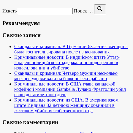
search
Искать
Поиск …
Рекоммендуем
Свежие записи
Скандалы и криминал: В Германии 63-летняя женщина
была госпитализирована после изнасилования
Криминальные новости: В индийском штате Уттар-
Прадеш полицейского задержали по подозрению в
изнасиловании и убийстве
Скандалы и криминал: Четверо мужчин несколько
месяцев удерживали на балконе секс-рабыню
Криминальные новости: В США глава канадской
кофейной компании Gambella Лучано Фраттолин убил
свою девятилетнюю дочь
Криминальные новости: из США. В американском
штате Индиана 32-летнюю женщину обвинили в
жестоком убийстве собственного отца
Свежие комментарии