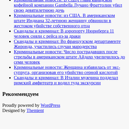
кофейной компании Gambella Лучано Фраттолин убил
свою девятилетнюю дочь
Криминальные новости: из США. В американском
штате Индиана 32-летнюю женщину обвинили в
жестоком убийстве собственного отца
Скандалы и криминал: В аэропорту Нюрнберга 11
человек сняли с рейса из-за драки
Скандалы и криминал: Во французском департаменте
Жиронда, участились случаи мародерства
Криминальные новости: Число пострадавших после
стрельбы в американском штате Айдахо увеличилось до
семи человек
Криминальные новости: Женщина избавилась от экс-
супруга, организовав его убийство серной кислотой
Скандалы и криминал: В Италии мужчина подделал
римский амфитеатр и водил туда экскурсии
Рекоммендуем
Proudly powered by
WordPress
Designed by
Themient