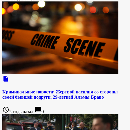
description
Криминальные новости: Жертвой насилия со стороны
своей бывшей подруги, 29-летней Альмы Браво
access_time
chat_bubble
5 годыназад
0