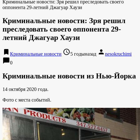
Криминальные новости: Зря решил преследовать своего
оппонента 29-летний Джагуар Хаузи
Криминальные новости: Зря решил
преследовать своего оппонента 29-
летний Джагуар Хаузи
bookmark
access_time
person
Криминальные новости
5 годыназад
nesokruchimi
chat_bubble
0
Криминальные новости из Нью-Йорка
14 октября 2020 года.
Фото с места событий.