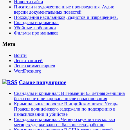
Новости сайта
Писатели и художественные произведения. Аудио
версии документальных повестей
Похождения насильников, садистов и извращенцев.
Скандалы и криминал
Убойные любовники
Фильмы про маньяков
Мета
Войти
Лента записей
Лента комментариев
WordPress.org
Самое популярное
Скандалы и криминал: В Германии 63-летняя женщина
была госпитализирована после изнасилования
Криминальные новости: В индийском штате Уттар-
Прадеш полицейского задержали по подозрению в
изнасиловании и убийстве
Скандалы и криминал: Четверо мужчин несколько
месяцев удерживали на балконе секс-рабыню
Криминальные новости: В США глава канадской