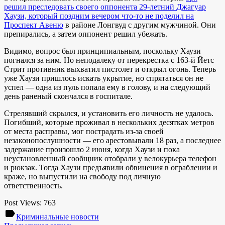
решил преследовать своего оппонента 29-летний Джагуар
Хаузи, который поздним вечером что-то не поделил на
Проспект Авеню
в районе Лонгвуд с другим мужчиной. Они
препирались, а затем оппонент решил убежать.
Видимо, вопрос был принципиальным, поскольку Хаузи
погнался за ним. Но неподалеку от перекрестка с 163-й Йетс
Стрит противник выхватил пистолет и открыл огонь. Теперь
уже Хаузи пришлось искать укрытие, но спрятаться он не
успел — одна из пуль попала ему в голову, и на следующий
день раненый скончался в госпитале.
Стрелявший скрылся, и установить его личность не удалось.
Погибший, которые проживал в нескольких десятках метров
от места расправы, мог пострадать из-за своей
незаконопослушности — его арестовывали 18 раз, а последнее
задержание произошло 2 июня, когда Хаузи и пока
неустановленный сообщник отобрали у велокурьера телефон
и рюкзак. Тогда Хаузи предъявили обвинения в ограблении и
краже, но выпустили на свободу под личную
ответственность.
Post Views:
763
label
Криминальные новости