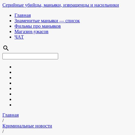
Серийные убийцы, маньяки, извращенцы и насильники
Главная
Знаменитые маньяки — список
Фильмы про маньяков
Магазин-ужасов
ЧАТ
search
Главная
/
Криминальные новости
/