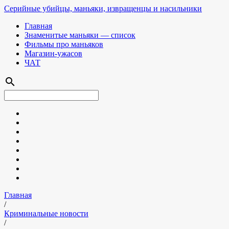
Серийные убийцы, маньяки, извращенцы и насильники
Главная
Знаменитые маньяки — список
Фильмы про маньяков
Магазин-ужасов
ЧАТ
search
Главная
/
Криминальные новости
/