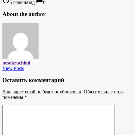
access_time
chat_bubble
5 годыназад
0
About the author
nesokruchimi
View Posts
Оставить комментарий
Ваш адрес email не будет опубликован.
Обязательные поля
помечены
*