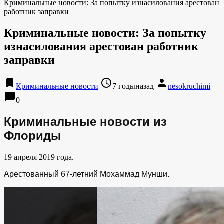
Криминальные новости: За попытку изнасилования арестован
работник заправки
Криминальные новости: За попытку
изнасилования арестован работник
заправки
bookmark
access_time
person
Криминальные новости
7 годыназад
nesokruchimi
chat_bubble
0
Криминальные новости из
Флориды
19 апреля 2019 года.
Арестованный 67-летний Мохаммад Мунши.