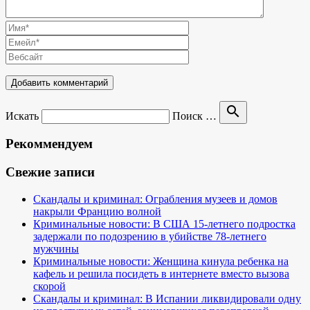
search
Искать
Поиск …
Рекоммендуем
Свежие записи
Скандалы и криминал: Ограбления музеев и домов
накрыли Францию волной
Криминальные новости: В США 15-летнего подростка
задержали по подозрению в убийстве 78-летнего
мужчины
Криминальные новости: Женщина кинула ребенка на
кафель и решила посидеть в интернете вместо вызова
скорой
Скандалы и криминал: В Испании ликвидировали одну