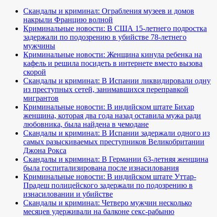
Скандалы и криминал: Ограбления музеев и домов
накрыли Францию волной
Криминальные новости: В США 15-летнего подростка
задержали по подозрению в убийстве 78-летнего
мужчины
Криминальные новости: Женщина кинула ребенка на
кафель и решила посидеть в интернете вместо вызова
скорой
Скандалы и криминал: В Испании ликвидировали одну
из преступных сетей, занимавшихся переправкой
мигрантов
Криминальные новости: В индийском штате Бихар
женщина, которая два года назад оставила мужа ради
любовника, была найдена в чемодане
Скандалы и криминал: В Испании задержали одного из
самых разыскиваемых преступников Великобритании
Джона Рокса
Скандалы и криминал: В Германии 63-летняя женщина
была госпитализирована после изнасилования
Криминальные новости: В индийском штате Уттар-
Прадеш полицейского задержали по подозрению в
изнасиловании и убийстве
Скандалы и криминал: Четверо мужчин несколько
месяцев удерживали на балконе секс-рабыню