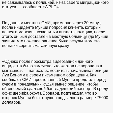
не связывалась с полицией, из-за своего миграционного
статуса, — сообщает «WPLG».
По данным местных СМИ, примерно через 20 минут,
после инцидента Мунши попросил клиента, который
вошел в магазин, позвонить и вызвать полицию, после
этого, он был доставлен в местную больницу, где Мунши
заявил, что ножевое ранение было результатом его
попытки сорвать магазинную кражу.
«Однако после просмотра видеозаписи данного
инцидента было замечено, что жертва не воровала в
магазине», — написал заместитель начальника полиции
Луи Бономм в своем письменном обращении. Как
сообщают СМИ, арестованный Мунши предстал перед
судом в понедельник, судья вынес решение, чтобы
обвиняемый сдал свой бангладешский паспорт. В среду
офис шерифа округа Бровард, подтвердил, что во
вторник Мунши был отпущен под залог в размере 75000
долларов.