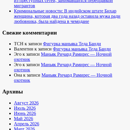
из преступных сетей, занимавшихся переправкой
мигрантов
Криминальные новости: В индийском штате Бихар
женщина, которая два года назад оставила мужа ради
любовника, была найдена в чемодане
Свежие комментарии
TCH
к записи
Фигурка маньяка Теда Банди
Валентин
к записи
Фигурка маньяка Теда Банди
Эго
к записи
Маньяк Ричард Рамирес — Ночной
охотник
Эго
к записи
Маньяк Ричард Рамирес — Ночной
охотник
Она
к записи
Маньяк Ричард Рамирес — Ночной
охотник
Архивы
Август 2026
Июль 2026
Июнь 2026
Май 2026
Апрель 2026
Март 2026