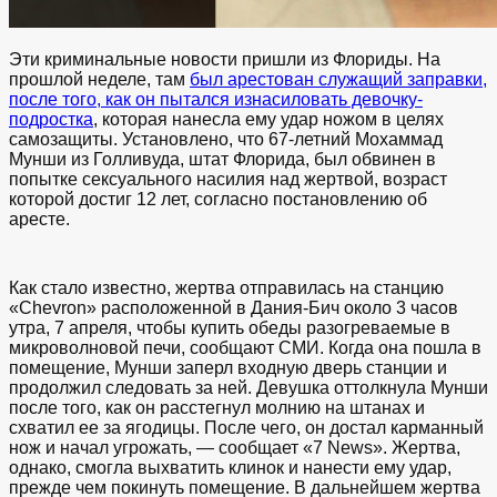
Эти криминальные новости пришли из Флориды. На
прошлой неделе, там
был арестован служащий заправки,
после того, как он пытался изнасиловать девочку-
подростка
, которая нанесла ему удар ножом в целях
самозащиты.
Установлено, что 67-летний Мохаммад
Мунши из Голливуда, штат Флорида, был обвинен в
попытке сексуального насилия над жертвой, возраст
которой достиг 12 лет, согласно постановлению об
аресте.
Как стало известно, жертва отправилась на станцию ​​
«Chevron» расположенной в Дания-Бич около 3 часов
утра, 7 апреля, чтобы купить обеды разогреваемые в
микроволновой печи, сообщают СМИ. Когда она пошла в
помещение, Мунши заперл входную дверь станции и
продолжил следовать за ней.
Девушка оттолкнула Мунши
после того, как он расстегнул молнию на штанах и
схватил ее за ягодицы. После чего, он достал карманный
нож и начал угрожать, — сообщает «7 News». Жертва,
однако, смогла выхватить клинок и нанести ему удар,
прежде чем покинуть помещение. В дальнейшем ж
ертва