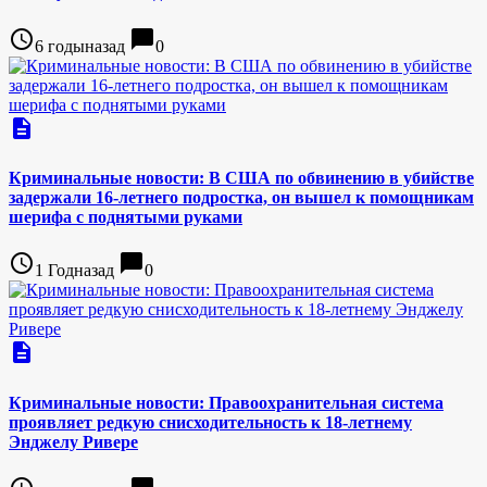
access_time
chat_bubble
6 годыназад
0
description
Криминальные новости: В США по обвинению в убийстве
задержали 16-летнего подростка, он вышел к помощникам
шерифа с поднятыми руками
access_time
chat_bubble
1 Годназад
0
description
Криминальные новости: Правоохранительная система
проявляет редкую снисходительность к 18-летнему
Энджелу Ривере