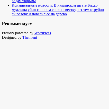
годам тюрьмы
Криминальные новости: В индийском штате Бихар
мужчина убил топором свою невестку, а затем отрубил
ей голову и повесил ее на дерево
Рекоммендуем
Proudly powered by
WordPress
Designed by
Themient