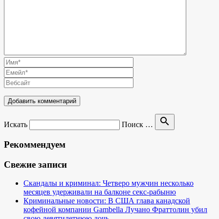
search
Искать
Поиск …
Рекоммендуем
Свежие записи
Скандалы и криминал: Четверо мужчин несколько
месяцев удерживали на балконе секс-рабыню
Криминальные новости: В США глава канадской
кофейной компании Gambella Лучано Фраттолин убил
свою девятилетнюю дочь