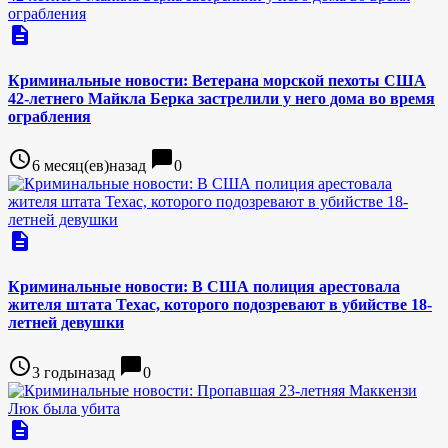
description
Криминальные новости: Ветерана морской пехоты США
42-летнего Майкла Берка застрелили у него дома во время
ограбления
access_time
chat_bubble
6 месяц(ев)назад
0
description
Криминальные новости: В США полиция арестовала
жителя штата Техас, которого подозревают в убийстве 18-
летней девушки
access_time
chat_bubble
3 годыназад
0
description