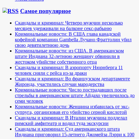
Самое популярное
Скандалы и криминал: Четверо мужчин несколько
месяцев удерживали на балконе секс-рабыню
Криминальные новости: В США глава канадской
кофейной компании Gambella Лучано Фраттолин убил
свою девятилетнюю дочь
Криминальные новости: из США. В американском
штате Индиана 32-летнюю женщину обвинили в
жестоком убийстве собственного отца
Скандалы и криминал: В аэропорту Нюрнберга 11
человек сняли с рейса из-за драки
Скандалы и криминал: Во французском департаменте
Жиронда, участились случаи мародерства
Криминальные новости: Число пострадавших после
стрельбы в американском штате Айдахо увеличилось до
семи человек
Криминальные новости: Женщина избавилась от экс-
супруга, организовав его убийство серной кислотой
Скандалы и криминал: В Италии мужчина подделал
римский амфитеатр и водил туда экскурсии
Скандалы и криминал: Суд американского штата
Индиана приговорил 15-летнего Джомейза Лэрри к 100