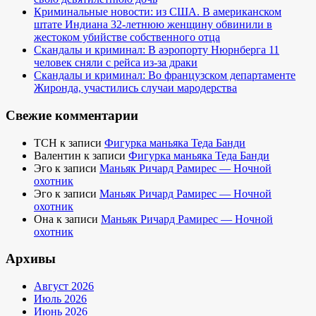
Криминальные новости: из США. В американском
штате Индиана 32-летнюю женщину обвинили в
жестоком убийстве собственного отца
Скандалы и криминал: В аэропорту Нюрнберга 11
человек сняли с рейса из-за драки
Скандалы и криминал: Во французском департаменте
Жиронда, участились случаи мародерства
Свежие комментарии
TCH
к записи
Фигурка маньяка Теда Банди
Валентин
к записи
Фигурка маньяка Теда Банди
Эго
к записи
Маньяк Ричард Рамирес — Ночной
охотник
Эго
к записи
Маньяк Ричард Рамирес — Ночной
охотник
Она
к записи
Маньяк Ричард Рамирес — Ночной
охотник
Архивы
Август 2026
Июль 2026
Июнь 2026