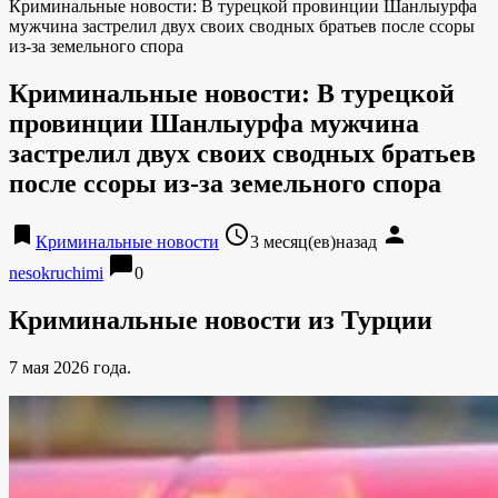
Криминальные новости: В турецкой провинции Шанлыурфа
мужчина застрелил двух своих сводных братьев после ссоры
из-за земельного спора
Криминальные новости: В турецкой
провинции Шанлыурфа мужчина
застрелил двух своих сводных братьев
после ссоры из-за земельного спора
bookmark
access_time
person
Криминальные новости
3 месяц(ев)назад
chat_bubble
nesokruchimi
0
Криминальные новости из Турции
7 мая 2026 года.