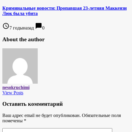
Криминальные новости: Пропавшая 23-летняя Маккензи
Люк была убита
access_time
chat_bubble
7 годыназад
0
About the author
nesokruchimi
View Posts
Оставить комментарий
Ваш адрес email не будет опубликован.
Обязательные поля
помечены
*