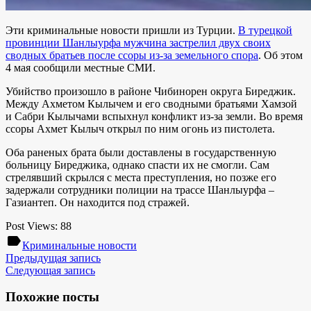
Эти криминальные новости пришли из Турции.
В турецкой
провинции Шанлыурфа мужчина застрелил двух своих
сводных братьев после ссоры из-за земельного спора
. Об этом
4 мая сообщили местные СМИ.
Убийство произошло в районе Чибинорен округа Биреджик.
Между Ахметом Кылычем и его сводными братьями Хамзой
и Сабри Кылычами вспыхнул конфликт из-за земли. Во время
ссоры Ахмет Кылыч открыл по ним огонь из пистолета.
Оба раненых брата были доставлены в государственную
больницу Биреджика, однако спасти их не смогли. Сам
стрелявший скрылся с места преступления, но позже его
задержали сотрудники полиции на трассе Шанлыурфа –
Газиантеп. Он находится под стражей.
Post Views:
88
label
Криминальные новости
Предыдущая запись
Следующая запись
Похожие посты