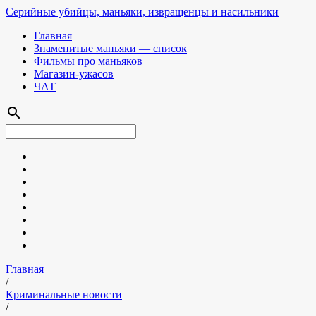
Серийные убийцы, маньяки, извращенцы и насильники
Главная
Знаменитые маньяки — список
Фильмы про маньяков
Магазин-ужасов
ЧАТ
search
Главная
/
Криминальные новости
/