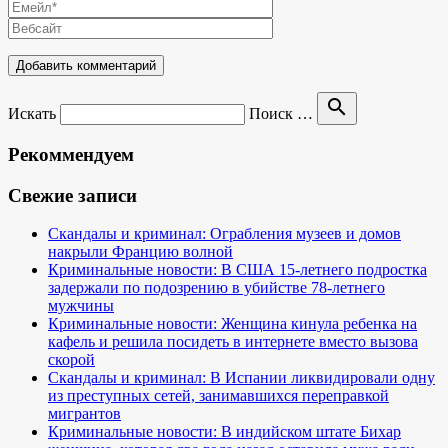
search
Искать
Поиск …
Рекоммендуем
Свежие записи
Скандалы и криминал: Ограбления музеев и домов
накрыли Францию волной
Криминальные новости: В США 15-летнего подростка
задержали по подозрению в убийстве 78-летнего
мужчины
Криминальные новости: Женщина кинула ребенка на
кафель и решила посидеть в интернете вместо вызова
скорой
Скандалы и криминал: В Испании ликвидировали одну
из преступных сетей, занимавшихся переправкой
мигрантов
Криминальные новости: В индийском штате Бихар