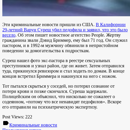
Эти криминальные новости пришли из США.
В Калифорнии
29-летний Варун Суреш убил педофила и заявил, что это было
весело
. Об этом пишет новостное агентство People. Жертву
гражданина звали Дэвид Бриммер, ему был 71 год. Он служил
пастором, и в 1992-м мужчину обвинили в непристойном
поведении за домогательства к подросткам.
Суреш нашел фото экс-пастора в реестре сексуальных
преступников и узнал район, где он живет. Затем отправился
туда, прикинулся ревизором и стал ходить по домам. В конце
концов встретил Бриммера и накинулся на него с ножом.
Тот пытался скрыться у соседей, но потерял сознание от
потери крови и позже скончался. Суреша задержали.
Полицейским он объяснил, что нисколько не сожалеет о
содеянном, «потому что все ненавидят педофилов». Вскоре
его отправили на психиатрическую экспертизу.
Post Views:
222
label
Криминальные новости