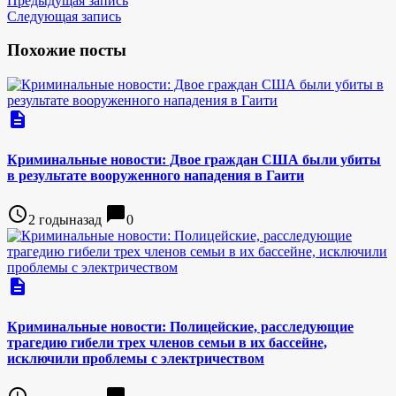
Предыдущая запись
Следующая запись
Похожие посты
description
Криминальные новости: Двое граждан США были убиты
в результате вооруженного нападения в Гаити
access_time
chat_bubble
2 годыназад
0
description
Криминальные новости: Полицейские, расследующие
трагедию гибели трех членов семьи в их бассейне,
исключили проблемы с электричеством