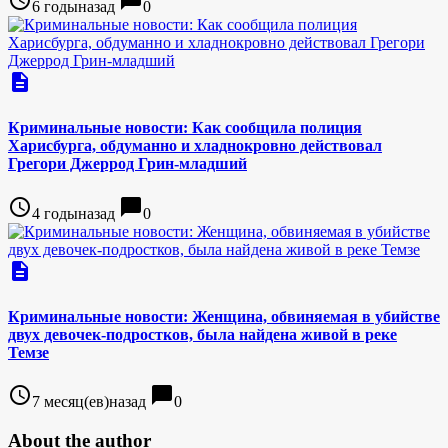
access_time
chat_bubble
6 годыназад
0
description
Криминальные новости: Как сообщила полиция
Харисбурга, обдуманно и хладнокровно действовал
Грегори Джеррод Грин-младший
access_time
chat_bubble
4 годыназад
0
description
Криминальные новости: Женщина, обвиняемая в убийстве
двух девочек-подростков, была найдена живой в реке
Темзе
access_time
chat_bubble
7 месяц(ев)назад
0
About the author