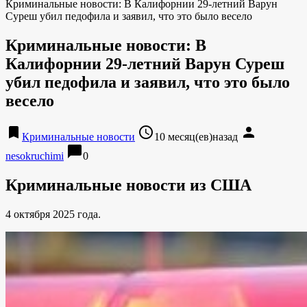
Криминальные новости: В Калифорнии 29-летний Варун
Суреш убил педофила и заявил, что это было весело
Криминальные новости: В
Калифорнии 29-летний Варун Суреш
убил педофила и заявил, что это было
весело
bookmark
access_time
person
Криминальные новости
10 месяц(ев)назад
chat_bubble
nesokruchimi
0
Криминальные новости из США
4 октября 2025 года.