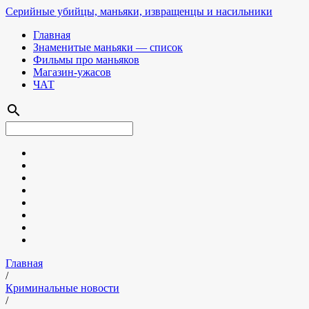
Серийные убийцы, маньяки, извращенцы и насильники
Главная
Знаменитые маньяки — список
Фильмы про маньяков
Магазин-ужасов
ЧАТ
search
Главная
/
Криминальные новости
/