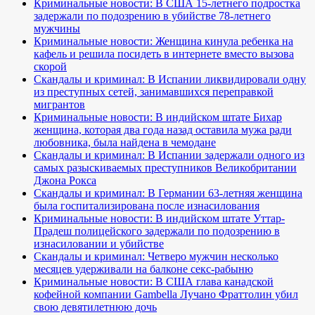
Криминальные новости: В США 15-летнего подростка
задержали по подозрению в убийстве 78-летнего
мужчины
Криминальные новости: Женщина кинула ребенка на
кафель и решила посидеть в интернете вместо вызова
скорой
Скандалы и криминал: В Испании ликвидировали одну
из преступных сетей, занимавшихся переправкой
мигрантов
Криминальные новости: В индийском штате Бихар
женщина, которая два года назад оставила мужа ради
любовника, была найдена в чемодане
Скандалы и криминал: В Испании задержали одного из
самых разыскиваемых преступников Великобритании
Джона Рокса
Скандалы и криминал: В Германии 63-летняя женщина
была госпитализирована после изнасилования
Криминальные новости: В индийском штате Уттар-
Прадеш полицейского задержали по подозрению в
изнасиловании и убийстве
Скандалы и криминал: Четверо мужчин несколько
месяцев удерживали на балконе секс-рабыню
Криминальные новости: В США глава канадской
кофейной компании Gambella Лучано Фраттолин убил
свою девятилетнюю дочь