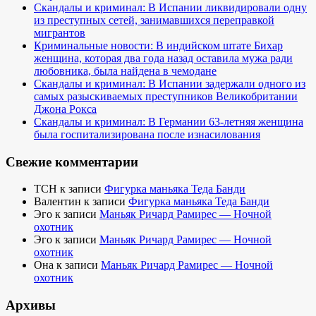
Скандалы и криминал: В Испании ликвидировали одну
из преступных сетей, занимавшихся переправкой
мигрантов
Криминальные новости: В индийском штате Бихар
женщина, которая два года назад оставила мужа ради
любовника, была найдена в чемодане
Скандалы и криминал: В Испании задержали одного из
самых разыскиваемых преступников Великобритании
Джона Рокса
Скандалы и криминал: В Германии 63-летняя женщина
была госпитализирована после изнасилования
Свежие комментарии
TCH
к записи
Фигурка маньяка Теда Банди
Валентин
к записи
Фигурка маньяка Теда Банди
Эго
к записи
Маньяк Ричард Рамирес — Ночной
охотник
Эго
к записи
Маньяк Ричард Рамирес — Ночной
охотник
Она
к записи
Маньяк Ричард Рамирес — Ночной
охотник
Архивы