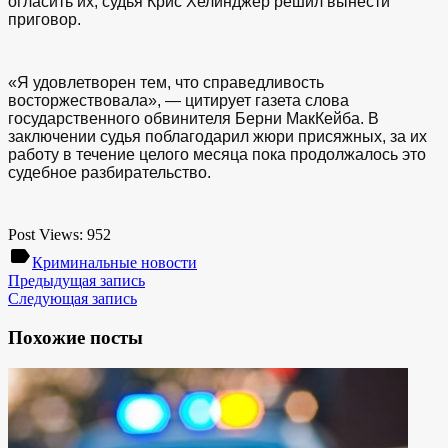
огласить их, судья Крис Хелинджер решил вынести
приговор.
«Я удовлетворен тем, что справедливость
восторжествовала», — цитирует газета слова
государственного обвинителя Берни МакКейба. В
заключении судья поблагодарил жюри присяжных, за их
работу в течение целого месяца пока продолжалось это
судебное разбирательство.
Post Views:
952
label
Криминальные новости
Предыдущая запись
Следующая запись
Похожие посты