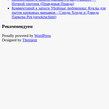
Ночной охотник (Правдивая Правда)
Комментарий к записи Убойные любовники: Куклы для
пыток кровавых маньяков – Синди Хенди и Дэвида
Паркера Рея (nesokruchimi)
Рекоммендуем
Proudly powered by
WordPress
Designed by
Themient