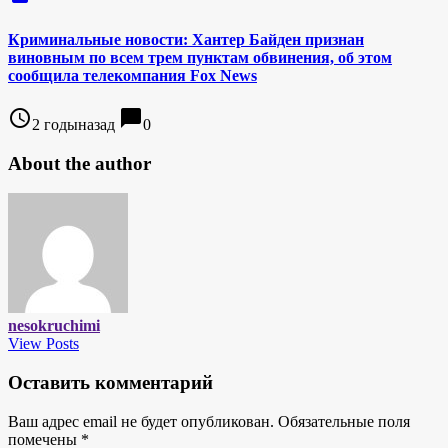
Криминальные новости: Хантер Байден признан
виновным по всем трем пунктам обвинения, об этом
сообщила телекомпания Fox News
access_time
chat_bubble
2 годыназад
0
About the author
nesokruchimi
View Posts
Оставить комментарий
Ваш адрес email не будет опубликован.
Обязательные поля
помечены
*