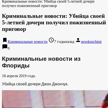
Криминальные новости: Убийца своей 5-летней дочери
получил пожизненный приговор
Криминальные новости: Убийца своей
5-летней дочери получил пожизненный
приговор
bookmark
access_time
person
Криминальные новости
7 годыназад
nesokruchimi
chat_bubble
0
Криминальные новости из
Флориды
18 апреля 2019 года.
Убийца своей дочери Джон Джончук.