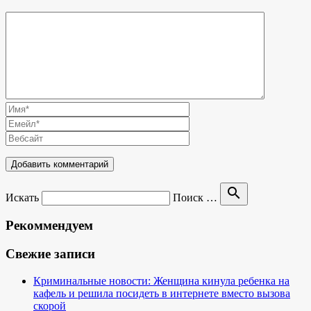
search
Искать
Поиск …
Рекоммендуем
Свежие записи
Криминальные новости: Женщина кинула ребенка на
кафель и решила посидеть в интернете вместо вызова
скорой