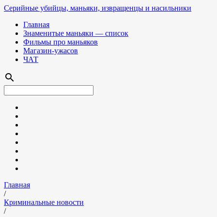
Серийные убийцы, маньяки, извращенцы и насильники
Главная
Знаменитые маньяки — список
Фильмы про маньяков
Магазин-ужасов
ЧАТ
search
Главная
/
Криминальные новости
/