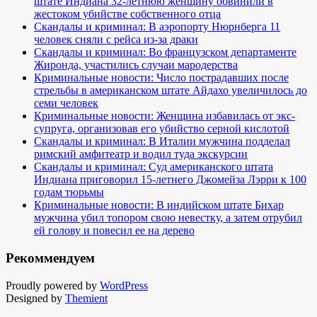
штате Индиана 32-летнюю женщину обвинили в
жестоком убийстве собственного отца
Скандалы и криминал: В аэропорту Нюрнберга 11
человек сняли с рейса из-за драки
Скандалы и криминал: Во французском департаменте
Жиронда, участились случаи мародерства
Криминальные новости: Число пострадавших после
стрельбы в американском штате Айдахо увеличилось до
семи человек
Криминальные новости: Женщина избавилась от экс-
супруга, организовав его убийство серной кислотой
Скандалы и криминал: В Италии мужчина подделал
римский амфитеатр и водил туда экскурсии
Скандалы и криминал: Суд американского штата
Индиана приговорил 15-летнего Джомейза Лэрри к 100
годам тюрьмы
Криминальные новости: В индийском штате Бихар
мужчина убил топором свою невестку, а затем отрубил
ей голову и повесил ее на дерево
Рекоммендуем
Proudly powered by
WordPress
Designed by
Themient