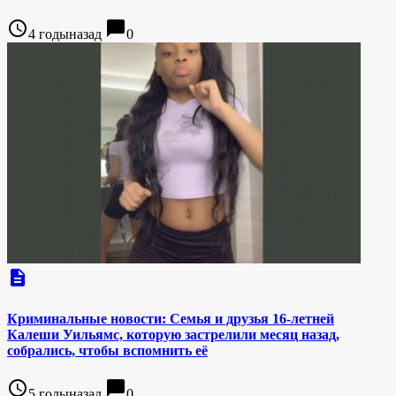
access_time
chat_bubble
4 годыназад
0
description
Криминальные новости: Семья и друзья 16-летней
Калеши Уильямс, которую застрелили месяц назад,
собрались, чтобы вспомнить её
access_time
chat_bubble
5 годыназад
0