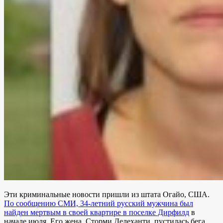
Эти криминальные новости пришли из штата Огайо, США.
По сообщению СМИ, 34-летний русский мужчина был
найден мертвым в своей квартире в поселке Дирфилд
в
начале июля. Его жена, Сторми Делеханти, пустилась бега