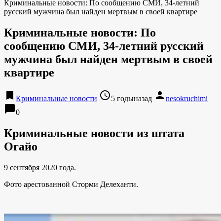
Криминальные новости: По сообщению СМИ, 34-летний
русский мужчина был найден мертвым в своей квартире
Криминальные новости: По
сообщению СМИ, 34-летний русский
мужчина был найден мертвым в своей
квартире
bookmark
access_time
person
Криминальные новости
5 годыназад
nesokruchimi
chat_bubble
0
Криминальные новости из штата
Огайо
9 сентября 2020 года.
Фото арестованной Сторми Делеханти.