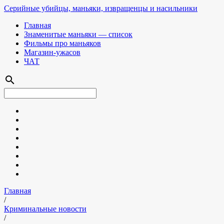
Серийные убийцы, маньяки, извращенцы и насильники
Главная
Знаменитые маньяки — список
Фильмы про маньяков
Магазин-ужасов
ЧАТ
search
Главная
/
Криминальные новости
/