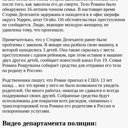
после того, как заколола его до смерти. Тело Романа было
обнаружено 16-летним членом семьи. В настоящее время
Сторми Делеханти задержана и находится в в офис шерифа
округа Уоррен, штат Огайо. Об обстоятельствах преступления
не сообщается. Люди, знающие молодую женщину, не
удивлены тому, что произошло.
Примечательно, что у Сторми Делеханти ранее были
проблемы с законом. В январе она разбила свою машину, в
которой находились 3 детей. Она также скрылась с места
преступления с одним ребенком, при этом оставив в машине
двух других детей, сообщает новостной канал Fox 19. Семья
Романа Рощупкина собирает средства для отправки его тела
на родину в Россию.
Родственники пишут, что Роман приехал в США 13 лет
назад… все это время у него не было возможности увидеть
родителей. Он много работал, никогда не сдавался и всегда
поддерживал своих друзей. Собранные средства будут
использованы для покрытия всех расходов, связанных с
транспортировкой тела Романа его родителям в России и
похоронными услугами.
Видео департамента полиции: