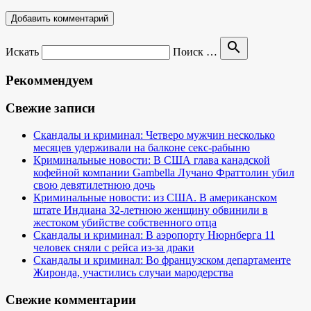
search
Искать
Поиск …
Рекоммендуем
Свежие записи
Скандалы и криминал: Четверо мужчин несколько
месяцев удерживали на балконе секс-рабыню
Криминальные новости: В США глава канадской
кофейной компании Gambella Лучано Фраттолин убил
свою девятилетнюю дочь
Криминальные новости: из США. В американском
штате Индиана 32-летнюю женщину обвинили в
жестоком убийстве собственного отца
Скандалы и криминал: В аэропорту Нюрнберга 11
человек сняли с рейса из-за драки
Скандалы и криминал: Во французском департаменте
Жиронда, участились случаи мародерства
Свежие комментарии