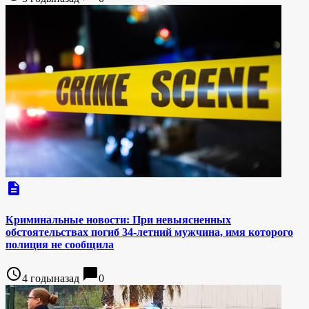
description
Криминальные новости: При невыясненных
обстоятельствах погиб 34-летний мужчина, имя которого
полиция не сообщила
access_time
chat_bubble
4 годыназад
0