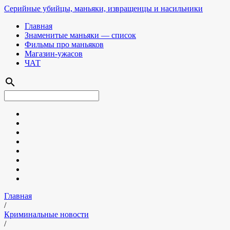
Серийные убийцы, маньяки, извращенцы и насильники
Главная
Знаменитые маньяки — список
Фильмы про маньяков
Магазин-ужасов
ЧАТ
search
Главная
/
Криминальные новости
/