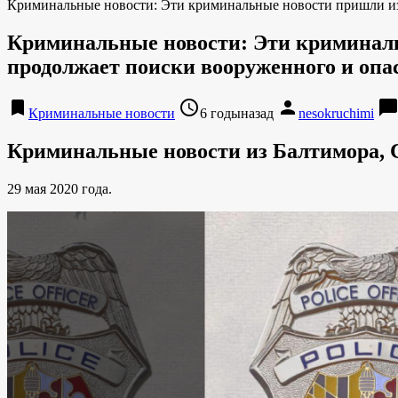
Криминальные новости: Эти криминальные новости пришли из 
Криминальные новости: Эти криминаль
продолжает поиски вооруженного и опа
bookmark
access_time
person
chat_bubbl
Криминальные новости
6 годыназад
nesokruchimi
Криминальные новости из Балтимора,
29 мая 2020 года.