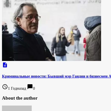
description
Криминальные новости: Бывший мэр Гандии и бизнесмен Ар
access_time
chat_bubble
1 Годназад
0
About the author