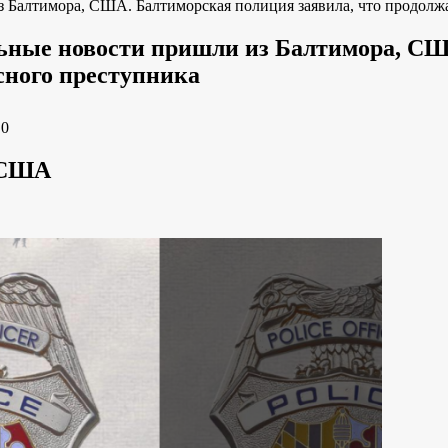
Балтимора, США. Балтиморская полиция заявила, что продолжа
ные новости пришли из Балтимора, США
сного преступника
e
0
 США