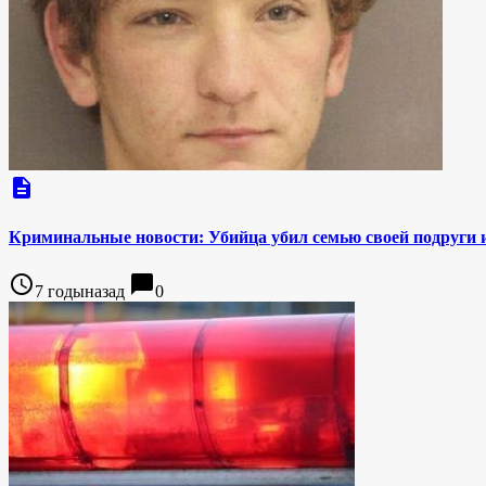
description
Криминальные новости: Убийца убил семью своей подруги и
access_time
chat_bubble
7 годыназад
0