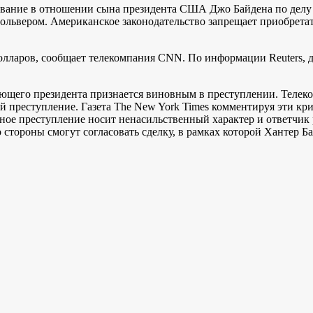
ие в отношении сына президента США Джо Байдена по делу о хр
евольвером. Американское законодательство запрещает приобрета
долларов, сообщает телекомпания
CNN
.
По информации
Reuters
, 
ующего президента признается виновным в преступлении. Телеком
 преступление. Газета The New York Times комментируя эти кри
ное преступление носит ненасильственный характер и ответчик р
стороны смогут согласовать сделку, в рамках которой Хантер Б