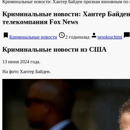
Криминальные новости: Хантер Байден признан виновным по в
Криминальные новости: Хантер Байден 
телекомпания Fox News
bookmark
access_time
person
chat_bubbl
Криминальные новости
2 годыназад
nesokruchimi
Криминальные новости из США
13 июня 2024 года.
На фото Хантер Байден.