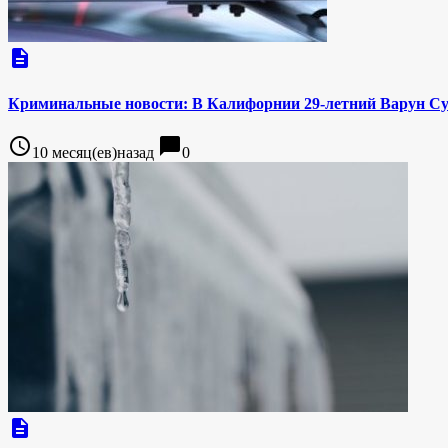
description
Криминальные новости: В Калифорнии 29-летний Варун Сур
access_time
chat_bubble
10 месяц(ев)назад
0
description