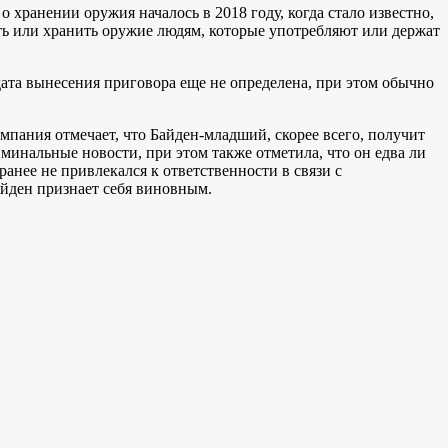
анении оружия началось в 2018 году, когда стало известно,
ть или хранить оружие людям, которые употребляют или держат
дата вынесения приговора еще не определена, при этом обычно
пания отмечает, что Байден-младший, скорее всего, получит
минальные новости, при этом также отметила, что он едва ли
анее не привлекался к ответственности в связи с
айден признает себя виновным.