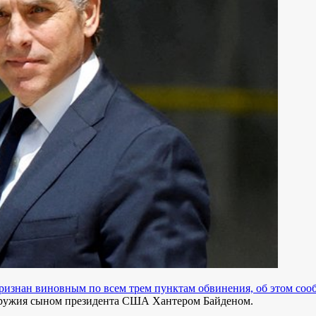
ризнан виновным по всем трем пунктам обвинения, об этом со
 оружия сыном президента США Хантером Байденом.