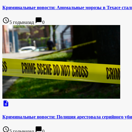
Криминальные новости: Аномальные морозы в Техасе стали
access_time
chat_bubble
5 годыназад
0
description
Криминальные новости: Полиция арестовала серийного уби
access_time
chat_bubble
5 годыназад
0