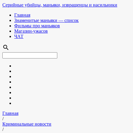
Серийные убийцы, маньяки, извращенцы и насильники
Главная
Знаменитые маньяки — список
Фильмы про маньяков
Магазин-ужасов
ЧАТ
search
Главная
/
Криминальные новости
/