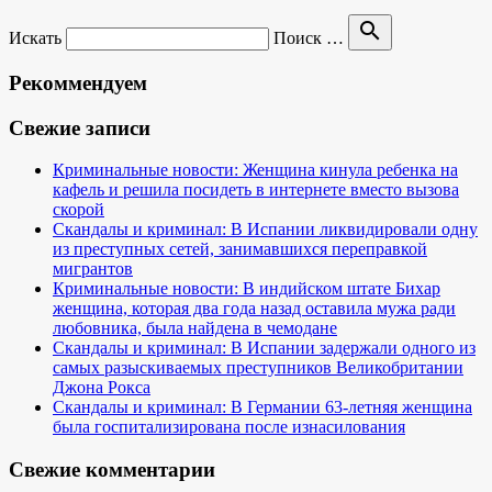
search
Искать
Поиск …
Рекоммендуем
Свежие записи
Криминальные новости: Женщина кинула ребенка на
кафель и решила посидеть в интернете вместо вызова
скорой
Скандалы и криминал: В Испании ликвидировали одну
из преступных сетей, занимавшихся переправкой
мигрантов
Криминальные новости: В индийском штате Бихар
женщина, которая два года назад оставила мужа ради
любовника, была найдена в чемодане
Скандалы и криминал: В Испании задержали одного из
самых разыскиваемых преступников Великобритании
Джона Рокса
Скандалы и криминал: В Германии 63-летняя женщина
была госпитализирована после изнасилования
Свежие комментарии