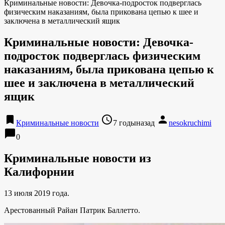
Криминальные новости: Девочка-подросток подверглась
физическим наказаниям, была прикована цепью к шее и
заключена в металлический ящик
Криминальные новости: Девочка-
подросток подверглась физическим
наказаниям, была прикована цепью к
шее и заключена в металлический
ящик
bookmark
access_time
person
Криминальные новости
7 годыназад
nesokruchimi
chat_bubble
0
Криминальные новости из
Калифорнии
13 июля 2019 года.
Арестованный Райан Патрик Баллетто.