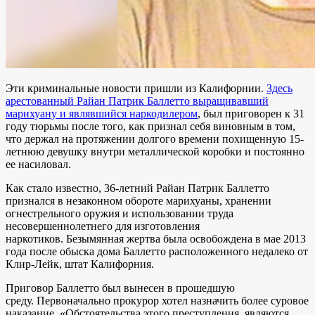
Эти криминальные новости пришли из Калифорнии.
Здесь
арестованный Райан Патрик Баллетто выращивавший
марихуану и являвшийся наркодилером
, был приговорен к 31
году тюрьмы после того, как признал себя виновным в том,
что держал на протяжении долгого времени похищенную 15-
летнюю девушку внутри металлической коробки и постоянно
ее насиловал.
Как стало известно, 36-летний Райан Патрик Баллетто
признался в незаконном обороте марихуаны, хранении
огнестрельного оружия и использовании труда
несовершеннолетнего для изготовления
наркотиков. Безымянная жертва была освобождена в мае 2013
года после обыска дома Баллетто расположенного недалеко от
Клир-Лейк, штат Калифорния.
Приговор Баллетто был вынесен в прошедшую
среду. Первоначально прокурор хотел назначить более суровое
наказание. «Обстоятельства этого преступления, являются