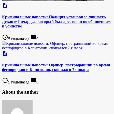
description
Криминальные новости: Полиция установила личность
Деванте Ричардса, который был арестован по обвинениям
в убийстве
access_time
chat_bubble
5 годыназад
0
description
Криминальные новости: Офицер, пострадавший во время
беспорядков в Капитолии, скончался 7 января
access_time
chat_bubble
5 годыназад
0
About the author