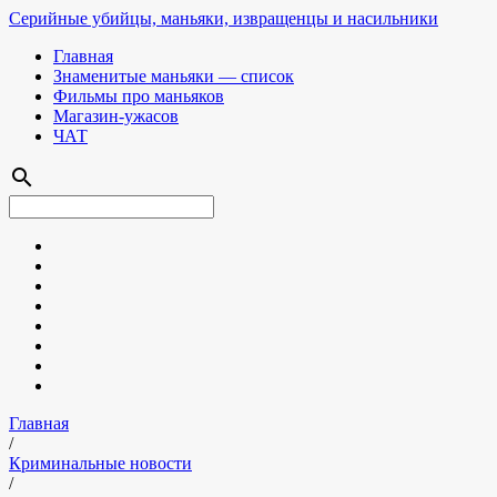
Серийные убийцы, маньяки, извращенцы и насильники
Главная
Знаменитые маньяки — список
Фильмы про маньяков
Магазин-ужасов
ЧАТ
search
Главная
/
Криминальные новости
/