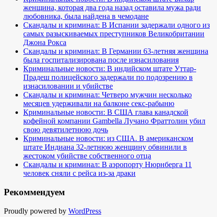
женщина, которая два года назад оставила мужа ради
любовника, была найдена в чемодане
Скандалы и криминал: В Испании задержали одного из
самых разыскиваемых преступников Великобритании
Джона Рокса
Скандалы и криминал: В Германии 63-летняя женщина
была госпитализирована после изнасилования
Криминальные новости: В индийском штате Уттар-
Прадеш полицейского задержали по подозрению в
изнасиловании и убийстве
Скандалы и криминал: Четверо мужчин несколько
месяцев удерживали на балконе секс-рабыню
Криминальные новости: В США глава канадской
кофейной компании Gambella Лучано Фраттолин убил
свою девятилетнюю дочь
Криминальные новости: из США. В американском
штате Индиана 32-летнюю женщину обвинили в
жестоком убийстве собственного отца
Скандалы и криминал: В аэропорту Нюрнберга 11
человек сняли с рейса из-за драки
Рекоммендуем
Proudly powered by
WordPress