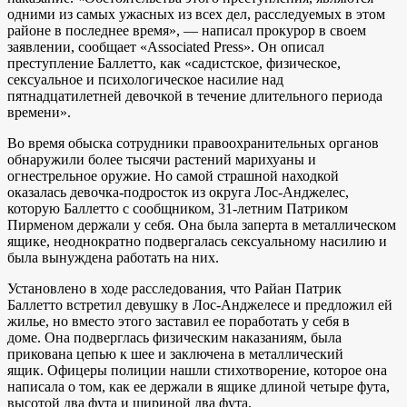
одними из самых ужасных из всех дел, расследуемых в этом
районе в последнее время», — написал прокурор в своем
заявлении, сообщает «Associated Press». Он описал
преступление Баллетто, как «садистское, физическое,
сексуальное и психологическое насилие над
пятнадцатилетней девочкой в ​​течение длительного периода
времени».
Во время обыска сотрудники правоохранительных органов
обнаружили более тысячи растений марихуаны и
огнестрельное оружие. Но самой страшной находкой
оказалась девочка-подросток из округа Лос-Анджелес,
которую Баллетто с сообщником, 31-летним Патриком
Пирменом держали у себя. Она была заперта в металлическом
ящике, неоднократно подвергалась сексуальному насилию и
была вынуждена работать на них.
Установлено в ходе расследования, что Райан Патрик
Баллетто встретил девушку в Лос-Анджелесе и предложил ей
жилье, но вместо этого заставил ее поработать у себя в
доме. Она подверглась физическим наказаниям, была
прикована цепью к шее и заключена в металлический
ящик. Офицеры полиции нашли стихотворение, которое она
написала о том, как ее держали в ящике длиной четыре фута,
высотой два фута и шириной два фута.