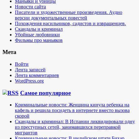
Маньяки и убийцы
Новости сайта
Писатели и художественные произведения. Аудио
версии документальных повестей
Похождения насильников, садистов и извращенцев.
Скандалы и криминал
Убойные любовники
Фильмы про маньяков
Мета
Войти
Лента записей
Лента комментариев
WordPress.org
Самое популярное
Криминальные новости: Женщина кинула ребенка на
кафель и решила посидеть в интернете вместо вызова
скорой
Скандалы и криминал: В Испании ликвидировали одну
из преступных сетей, занимавшихся переправкой
мигрантов
Криминальные новости: В индийском штате Бихар