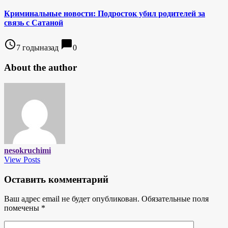
Криминальные новости: Подросток убил родителей за
связь с Сатаной
access_time
chat_bubble
7 годыназад
0
About the author
nesokruchimi
View Posts
Оставить комментарий
Ваш адрес email не будет опубликован.
Обязательные поля
помечены
*