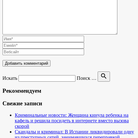
search
Искать
Поиск …
Рекоммендуем
Свежие записи
Криминальные новости: Женщина кинула ребенка на
кафель и решила посидеть в интернете вместо вызова
скорой
Скандалы и криминал: В Испании ликвидировали одну
из преступных сетей, занимавшихся переправкой