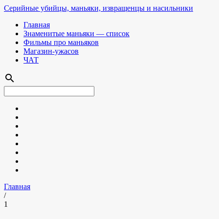
Серийные убийцы, маньяки, извращенцы и насильники
Главная
Знаменитые маньяки — список
Фильмы про маньяков
Магазин-ужасов
ЧАТ
search
Главная
/
1