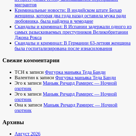
мигрантов
Криминальные новости: В индийском штате Бихар
женщина, которая два года назад оставила мужа ради
любовника, была найдена в чемодане
Скандалы и криминал: В Испании задержали одного из
самых разыскиваемых преступников Великобритании
Джона Рокса
Скандалы и криминал: В Германии 63-летняя женщина
была госпитализирована после изнасилования
Свежие комментарии
TCH
к записи
Фигурка маньяка Теда Банди
Валентин
к записи
Фигурка маньяка Теда Банди
Эго
к записи
Маньяк Ричард Рамирес — Ночной
охотник
Эго
к записи
Маньяк Ричард Рамирес — Ночной
охотник
Она
к записи
Маньяк Ричард Рамирес — Ночной
охотник
Архивы
Август 2026