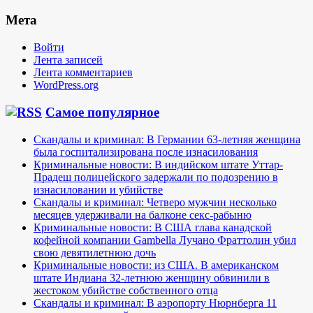
Мета
Войти
Лента записей
Лента комментариев
WordPress.org
Самое популярное
Скандалы и криминал: В Германии 63-летняя женщина
была госпитализирована после изнасилования
Криминальные новости: В индийском штате Уттар-
Прадеш полицейского задержали по подозрению в
изнасиловании и убийстве
Скандалы и криминал: Четверо мужчин несколько
месяцев удерживали на балконе секс-рабыню
Криминальные новости: В США глава канадской
кофейной компании Gambella Лучано Фраттолин убил
свою девятилетнюю дочь
Криминальные новости: из США. В американском
штате Индиана 32-летнюю женщину обвинили в
жестоком убийстве собственного отца
Скандалы и криминал: В аэропорту Нюрнберга 11