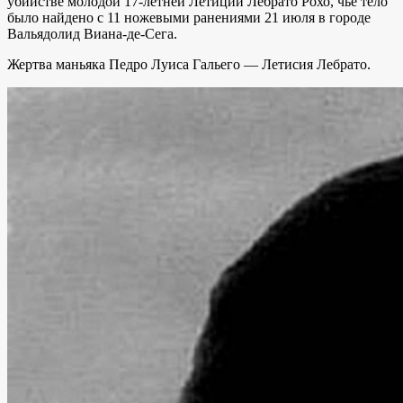
убийстве молодой 17-летней Летиции Лебрато Рохо, чье тело
было найдено с 11 ножевыми ранениями 21 июля в городе
Вальядолид Виана-де-Сега.
Жертва маньяка Педро Луиса Гальего — Летисия Лебрато.