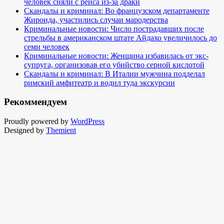
человек сняли с рейса из-за драки
Скандалы и криминал: Во французском департаменте
Жиронда, участились случаи мародерства
Криминальные новости: Число пострадавших после
стрельбы в американском штате Айдахо увеличилось до
семи человек
Криминальные новости: Женщина избавилась от экс-
супруга, организовав его убийство серной кислотой
Скандалы и криминал: В Италии мужчина подделал
римский амфитеатр и водил туда экскурсии
Рекоммендуем
Proudly powered by
WordPress
Designed by
Themient