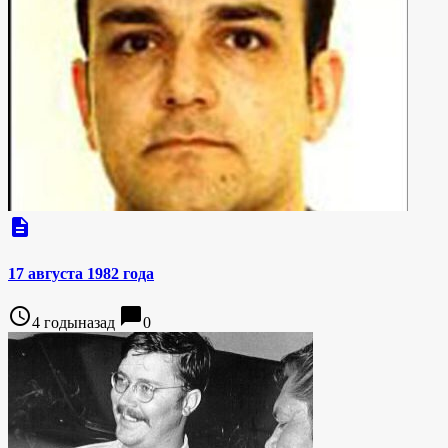
description
17 августа 1982 года
access_time
chat_bubble
4 годыназад
0