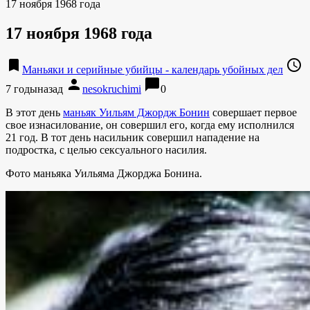
17 ноября 1968 года
17 ноября 1968 года
bookmark
access_time
Маньяки и серийные убийцы - календарь убойных дел
person
chat_bubble
7 годыназад
nesokruchimi
0
В этот день
маньяк Уильям Джордж Бонин
совершает первое
свое изнасилование, он совершил его, когда ему исполнился
21 год. В тот день насильник совершил нападение на
подростка, с целью сексуального насилия.
Фото маньяка Уильяма Джорджа Бонина.