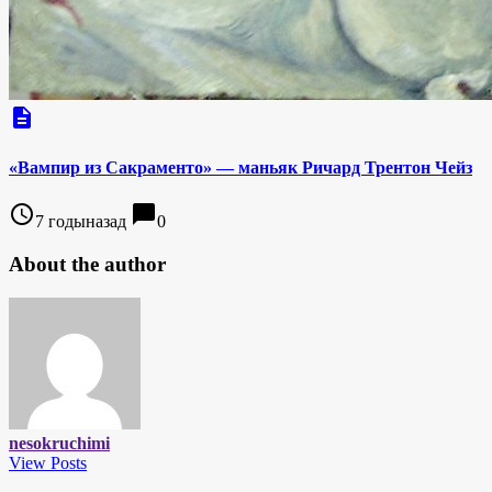
description
«Вампир из Сакраменто» — маньяк Ричард Трентон Чейз
access_time
chat_bubble
7 годыназад
0
About the author
nesokruchimi
View Posts