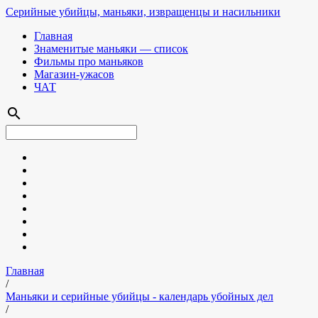
Серийные убийцы, маньяки, извращенцы и насильники
Главная
Знаменитые маньяки — список
Фильмы про маньяков
Магазин-ужасов
ЧАТ
search
Главная
/
Маньяки и серийные убийцы - календарь убойных дел
/