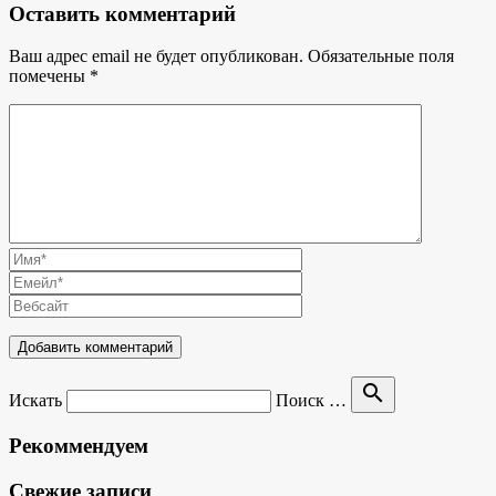
Оставить комментарий
Ваш адрес email не будет опубликован.
Обязательные поля
помечены
*
search
Искать
Поиск …
Рекоммендуем
Свежие записи