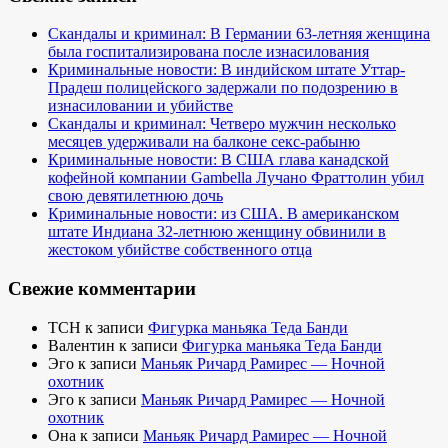
Скандалы и криминал: В Германии 63-летняя женщина
была госпитализирована после изнасилования
Криминальные новости: В индийском штате Уттар-
Прадеш полицейского задержали по подозрению в
изнасиловании и убийстве
Скандалы и криминал: Четверо мужчин несколько
месяцев удерживали на балконе секс-рабыню
Криминальные новости: В США глава канадской
кофейной компании Gambella Лучано Фраттолин убил
свою девятилетнюю дочь
Криминальные новости: из США. В американском
штате Индиана 32-летнюю женщину обвинили в
жестоком убийстве собственного отца
Свежие комментарии
TCH
к записи
Фигурка маньяка Теда Банди
Валентин
к записи
Фигурка маньяка Теда Банди
Эго
к записи
Маньяк Ричард Рамирес — Ночной
охотник
Эго
к записи
Маньяк Ричард Рамирес — Ночной
охотник
Она
к записи
Маньяк Ричард Рамирес — Ночной