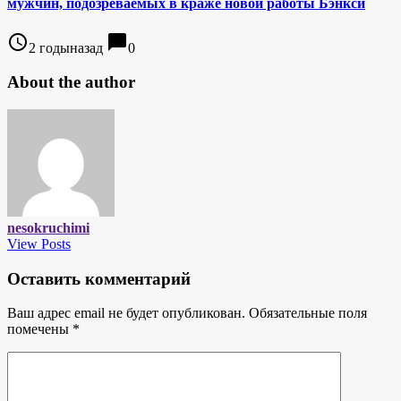
мужчин, подозреваемых в краже новой работы Бэнкси
access_time
chat_bubble
2 годыназад
0
About the author
nesokruchimi
View Posts
Оставить комментарий
Ваш адрес email не будет опубликован.
Обязательные поля
помечены
*