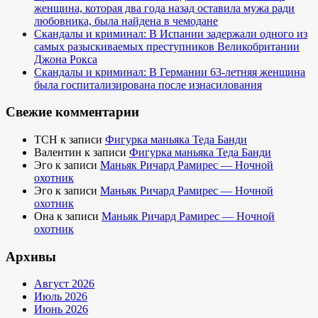
женщина, которая два года назад оставила мужа ради
любовника, была найдена в чемодане
Скандалы и криминал: В Испании задержали одного из
самых разыскиваемых преступников Великобритании
Джона Рокса
Скандалы и криминал: В Германии 63-летняя женщина
была госпитализирована после изнасилования
Свежие комментарии
TCH
к записи
Фигурка маньяка Теда Банди
Валентин
к записи
Фигурка маньяка Теда Банди
Эго
к записи
Маньяк Ричард Рамирес — Ночной
охотник
Эго
к записи
Маньяк Ричард Рамирес — Ночной
охотник
Она
к записи
Маньяк Ричард Рамирес — Ночной
охотник
Архивы
Август 2026
Июль 2026
Июнь 2026