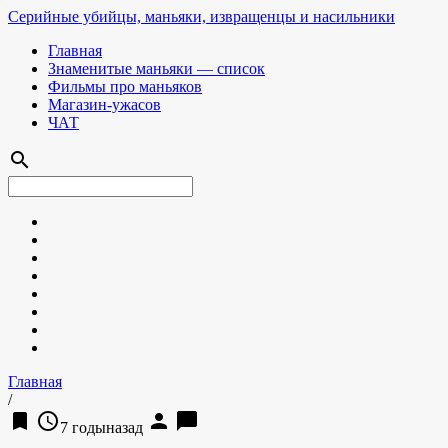
Серийные убийцы, маньяки, извращенцы и насильники
Главная
Знаменитые маньяки — список
Фильмы про маньяков
Магазин-ужасов
ЧАТ
search
Главная
/
bookmark
access_time
person
chat_bubble
7 годыназад