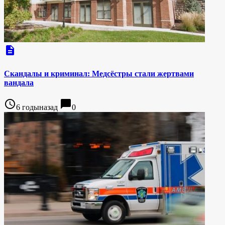
description
Скандалы и криминал: Медсёстры стали жертвами
вандала
access_time
chat_bubble
6 годыназад
0