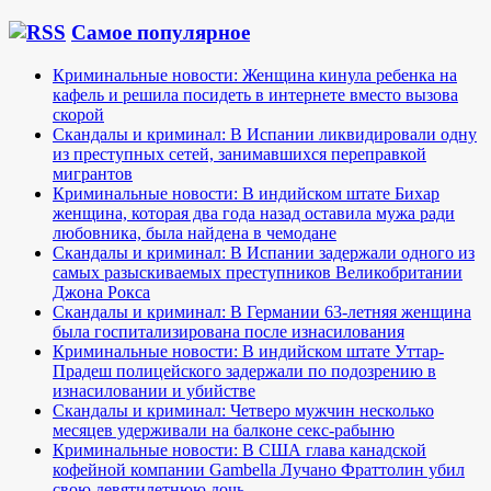
Самое популярное
Криминальные новости: Женщина кинула ребенка на
кафель и решила посидеть в интернете вместо вызова
скорой
Скандалы и криминал: В Испании ликвидировали одну
из преступных сетей, занимавшихся переправкой
мигрантов
Криминальные новости: В индийском штате Бихар
женщина, которая два года назад оставила мужа ради
любовника, была найдена в чемодане
Скандалы и криминал: В Испании задержали одного из
самых разыскиваемых преступников Великобритании
Джона Рокса
Скандалы и криминал: В Германии 63-летняя женщина
была госпитализирована после изнасилования
Криминальные новости: В индийском штате Уттар-
Прадеш полицейского задержали по подозрению в
изнасиловании и убийстве
Скандалы и криминал: Четверо мужчин несколько
месяцев удерживали на балконе секс-рабыню
Криминальные новости: В США глава канадской
кофейной компании Gambella Лучано Фраттолин убил
свою девятилетнюю дочь