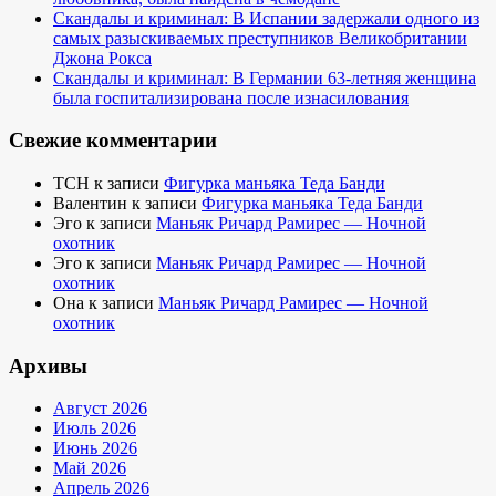
Скандалы и криминал: В Испании задержали одного из
самых разыскиваемых преступников Великобритании
Джона Рокса
Скандалы и криминал: В Германии 63-летняя женщина
была госпитализирована после изнасилования
Свежие комментарии
TCH
к записи
Фигурка маньяка Теда Банди
Валентин
к записи
Фигурка маньяка Теда Банди
Эго
к записи
Маньяк Ричард Рамирес — Ночной
охотник
Эго
к записи
Маньяк Ричард Рамирес — Ночной
охотник
Она
к записи
Маньяк Ричард Рамирес — Ночной
охотник
Архивы
Август 2026
Июль 2026
Июнь 2026
Май 2026
Апрель 2026