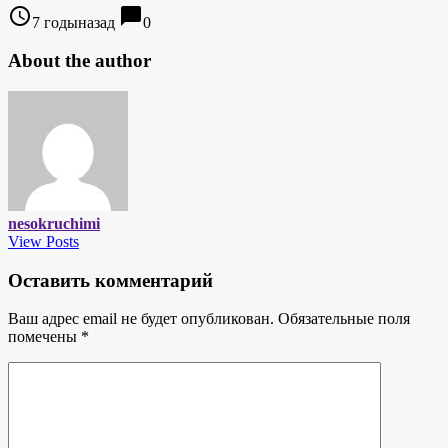
access_time
chat_bubble
7 годыназад
0
About the author
nesokruchimi
View Posts
Оставить комментарий
Ваш адрес email не будет опубликован.
Обязательные поля
помечены
*