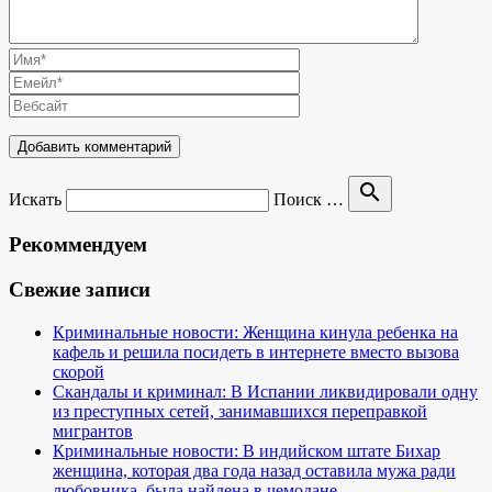
search
Искать
Поиск …
Рекоммендуем
Свежие записи
Криминальные новости: Женщина кинула ребенка на
кафель и решила посидеть в интернете вместо вызова
скорой
Скандалы и криминал: В Испании ликвидировали одну
из преступных сетей, занимавшихся переправкой
мигрантов
Криминальные новости: В индийском штате Бихар
женщина, которая два года назад оставила мужа ради
любовника, была найдена в чемодане