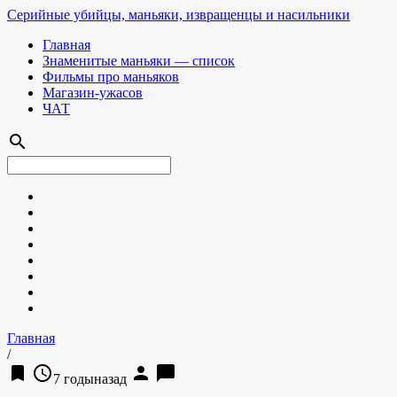
Серийные убийцы, маньяки, извращенцы и насильники
Главная
Знаменитые маньяки — список
Фильмы про маньяков
Магазин-ужасов
ЧАТ
search
Главная
/
bookmark
access_time
person
chat_bubble
7 годыназад