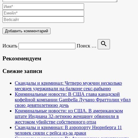
search
Искать
Поиск …
Рекоммендуем
Свежие записи
Скандалы и криминал: Четверо мужчин несколько
месяцев удерживали на балконе секс-рабыню
Криминальные новости: В США глава канадской
кофейной компании Gambella Лучано Фраттолин убил
свою девятилетнюю дочь
Криминальные новости: из США. В американском
штате Индиана 32-летнюю женщину обвинили в
жестоком убийстве собственного отца
Скандалы и криминал: В аэропорту Нюрнберга 11
человек сняли с рейса из-за драки