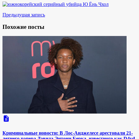
Предыдущая запись
Похожие посты
description
Криминальные новости: В Лос-Анджелесе арестовали 21-
летнего рэпера Дэвида Энтони Берка, известного как D4vd,