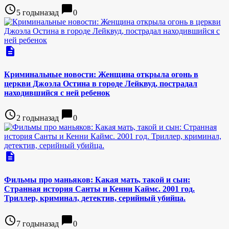
access_time
chat_bubble
5 годыназад
0
description
Криминальные новости: Женщина открыла огонь в
церкви Джоэла Остина в городе Лейквуд, пострадал
находившийся с ней ребенок
access_time
chat_bubble
2 годыназад
0
description
Фильмы про маньяков: Какая мать, такой и сын:
Странная история Санты и Кенни Каймс. 2001 год.
Триллер, криминал, детектив, серийный убийца.
access_time
chat_bubble
7 годыназад
0