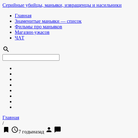
Серийные убийцы, маньяки, извращенцы и насильники
Главная
Знаменитые маньяки — список
Фильмы про маньяков
Магазин-ужасов
ЧАТ
search
Главная
/
bookmark
access_time
person
chat_bubble
7 годыназад