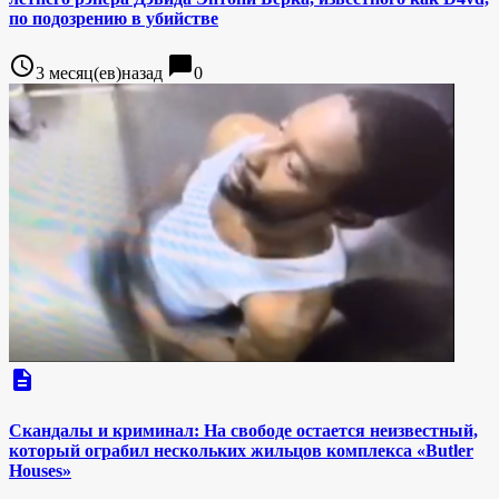
по подозрению в убийстве
access_time
chat_bubble
3 месяц(ев)назад
0
description
Скандалы и криминал: На свободе остается неизвестный,
который ограбил нескольких жильцов комплекса «Butler
Houses»