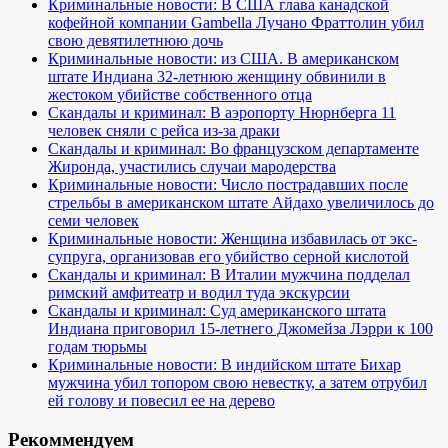
Криминальные новости: В США глава канадской
кофейной компании Gambella Лучано Фраттолин убил
свою девятилетнюю дочь
Криминальные новости: из США. В американском
штате Индиана 32-летнюю женщину обвинили в
жестоком убийстве собственного отца
Скандалы и криминал: В аэропорту Нюрнберга 11
человек сняли с рейса из-за драки
Скандалы и криминал: Во французском департаменте
Жиронда, участились случаи мародерства
Криминальные новости: Число пострадавших после
стрельбы в американском штате Айдахо увеличилось до
семи человек
Криминальные новости: Женщина избавилась от экс-
супруга, организовав его убийство серной кислотой
Скандалы и криминал: В Италии мужчина подделал
римский амфитеатр и водил туда экскурсии
Скандалы и криминал: Суд американского штата
Индиана приговорил 15-летнего Джомейза Лэрри к 100
годам тюрьмы
Криминальные новости: В индийском штате Бихар
мужчина убил топором свою невестку, а затем отрубил
ей голову и повесил ее на дерево
Рекоммендуем